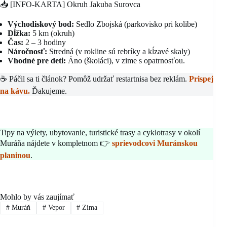
📥 [INFO-KARTA] Okruh Jakuba Surovca
Východiskový bod:
Sedlo Zbojská (parkovisko pri kolibe)
Dĺžka:
5 km (okruh)
Čas:
2 – 3 hodiny
Náročnosť:
Stredná (v rokline sú rebríky a kĺzavé skaly)
Vhodné pre deti:
Áno (školáci), v zime s opatrnosťou.
☕ Páčil sa ti článok? Pomôž udržať restartnisa bez reklám.
Prispej
na kávu.
Ďakujeme.
Tipy na výlety, ubytovanie, turistické trasy a cyklotrasy v okolí
Muráňa nájdete v kompletnom 👉
sprievodcovi Muránskou
planinou
.
Mohlo by vás zaujímať
#
Muráň
#
Vepor
#
Zima