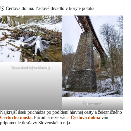
👹 Čertova dolina: Ľadové divadlo v koryte potoka
Tento úsek býva blatistý
Čertov most
Najkrajší úsek prichádza po podídení hlavnej cesty a železničného
Čertovho m
o
sta
. Prírodná rezervácia
Čertova dolina
vám
pripomenie tiesňavy Slovenského raja.