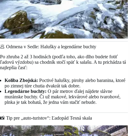
🥟 Odmena v Sedle: Halušky a legendárne buchty
Po zhruba 2 až 3 hodinách (podľa toho, ako dlho budete fotiť
ľadovú výzdobu) sa chodník stočí späť k salašu. A tu prichádza tá
najlepšia časť:
Koliba Zbojská:
Poctivé halušky, pirohy alebo baranina, ktoré
po zimnej túre chutia dvakrát tak dobre.
Legendárne buchty:
O pár metrov ďalej nájdete slávne
muránske buchty. Či už makové, lekvárové alebo tvarohové,
plnka je tak bohatá, že jedna vám stačiť nebude.
📸 Tip pre „auto-turistov“: Ľadopád Tesná skala