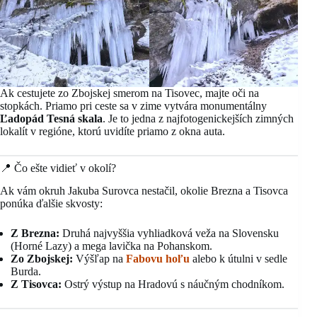
Ak cestujete zo Zbojskej smerom na Tisovec, majte oči na
stopkách. Priamo pri ceste sa v zime vytvára monumentálny
Ľadopád Tesná skala
. Je to jedna z najfotogenickejších zimných
lokalít v regióne, ktorú uvidíte priamo z okna auta.
📍 Čo ešte vidieť v okolí?
Ak vám okruh Jakuba Surovca nestačil, okolie Brezna a Tisovca
ponúka ďalšie skvosty:
Z Brezna:
Druhá najvyššia vyhliadková veža na Slovensku
(Horné Lazy) a mega lavička na Pohanskom.
Zo Zbojskej:
Výšľap na
Fabovu hoľu
alebo k útulni v sedle
Burda.
Z Tisovca:
Ostrý výstup na Hradovú s náučným chodníkom.