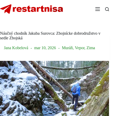
Skip
to
content
Náučný chodník Jakuba Surovca: Zbojnícke dobrodružstvo v
sedle Zbojská
Jana Kobelová
mar 10, 2026
Muráň
,
Vepor
,
Zima