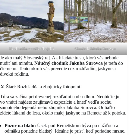
Rozhľadňa v sedle Zbojská
Chodník Jakuba Surovca
Je ako malý Slovenský raj. Ak hľadáte trasu, ktorá vás nebude
nudiť ani minútu,
Náučný chodník Jakuba Surovca
je trefa do
čierneho. Tento okruh vás prevedie cez rozhľadňu, jaskyne a
divokú roklinu.
🔭 Štart: Rozhľadňa a zbojnícky fotopoint
Túra sa začína pri drevenej rozhľadni nad sedlom. Neobíďte ju –
vo vnútri nájdete zaujímavú expozíciu a hneď vedľa sochu
samotného legendárneho zbojníka Jakuba Surovca. Odtiaľto
zídete lúkami do lesa, okolo malej jaskyne na Remete až k potoku.
Pozor na blato:
Úsek pod Remetiskom býva po dažďoch a
odmäku poriadne blatistý. Ideálne je prísť, keď poriadne mrzne.