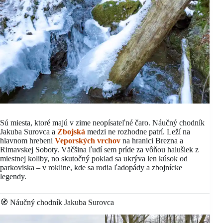
Sú miesta, ktoré majú v zime neopísateľné čaro. Náučný chodník
Jakuba Surovca a
Zbojská
medzi ne rozhodne patrí. Leží na
hlavnom hrebeni
Veporských vrchov
na hranici Brezna a
Rimavskej Soboty. Väčšina ľudí sem príde za vôňou halušiek z
miestnej koliby, no skutočný poklad sa ukrýva len kúsok od
parkoviska – v rokline, kde sa rodia ľadopády a zbojnícke
legendy.
🧭 Náučný chodník Jakuba Surovca