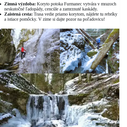
Zimná výzdoba:
Koryto potoka Furmanec vytvára v mrazoch
neskutočné ľadopády, cencúle a zamrznuté kaskády.
Zaistená cesta:
Trasa vedie priamo korytom, nájdete tu rebríky
a istiace pomôcky. V zime si dajte pozor na poľadovicu!