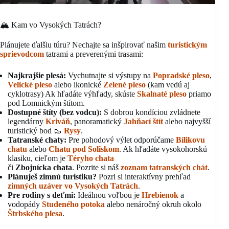
🏔️ Kam vo Vysokých Tatrách?
Plánujete ďalšiu túru? Nechajte sa inšpirovať našim
turistickým
sprievodcom
tatrami a preverenými trasami:
Najkrajšie plesá:
Vychutnajte si výstupy na
Popradské pleso
,
Velické pleso
alebo ikonické
Zelené pleso
(kam vedú aj
cyklotrasy) Ak hľadáte výhľady, skúste
Skalnaté pleso
priamo
pod Lomnickým štítom.
Dostupné štíty (bez vodcu):
S dobrou kondíciou zvládnete
legendárny
Kriváň
, panoramatický
Jahňací štít
alebo najvyšší
turistický bod 🥾
Rysy
.
Tatranské chaty:
Pre pohodový výlet odporúčame
Bílikovu
chatu
alebo
Chatu pod Soliskom
. Ak hľadáte vysokohorskú
klasiku, cieľom je
Téryho chata
či
Zbojnícka chata
. Pozrite si náš
zoznam tatranských chát
.
Plánuješ zimnú turistiku?
Pozri si interaktívny prehľad
zimných uzáver vo Vysokých Tatrách
.
Pre rodiny s deťmi:
Ideálnou voľbou je
Hrebienok
a
vodopády
Studeného potoka
alebo nenáročný okruh okolo
Štrbského plesa
.