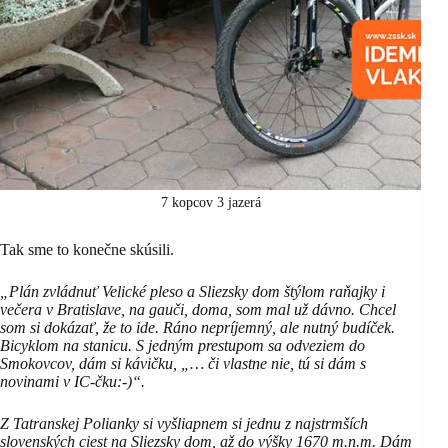
7 kopcov 3 jazerá
Tak sme to konečne skúsili.
„Plán zvládnuť Velické pleso a Sliezsky dom štýlom raňajky i
večera v Bratislave, na gauči, doma, som mal už dávno. Chcel
som si dokázať, že to ide. Ráno nepríjemný, ale nutný budíček.
Bicyklom na stanicu. S jedným prestupom sa odveziem do
Smokovcov, dám si kávičku, „… či vlastne nie, tú si dám s
novinami v IC-čku:-)“.
Z Tatranskej Polianky si vyšliapnem si jednu z najstrmších
slovenských ciest na Sliezsky dom, až do výšky 1670 m.n.m. Dám