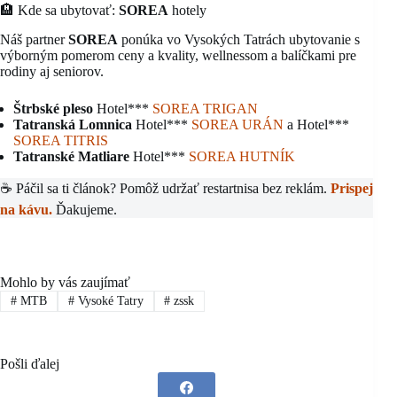
🏨 Kde sa ubytovať:
SOREA
hotely
Náš partner
SOREA
ponúka vo Vysokých Tatrách ubytovanie s
výborným pomerom ceny a kvality, wellnessom a balíčkami pre
rodiny aj seniorov.
Štrbské pleso
Hotel***
S
OREA TRIGAN
Tatranská Lomnica
Hotel***
SOREA URÁN
a Hotel***
SOREA TITRIS
Tatranské Matliare
Hotel***
SOREA HUTNÍK
☕ Páčil sa ti článok? Pomôž udržať restartnisa bez reklám.
Prispej
na kávu.
Ďakujeme.
Mohlo by vás zaujímať
#
MTB
#
Vysoké Tatry
#
zssk
Pošli ďalej