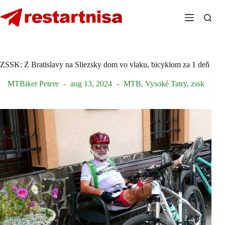
Skip
to
content
ZSSK: Z Bratislavy na Sliezsky dom vo vlaku, bicyklom za 1 deň
MTBiker Petere
aug 13, 2024
MTB
,
Vysoké Tatry
,
zssk