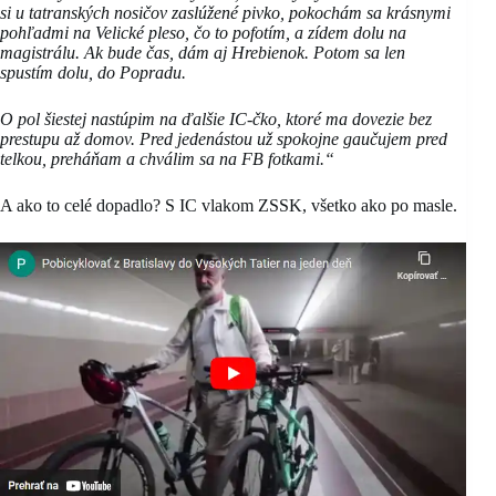
si u tatranských nosičov zaslúžené pivko, pokochám sa krásnymi
pohľadmi na Velické pleso, čo to pofotím, a zídem dolu na
magistrálu. Ak bude čas, dám aj Hrebienok. Potom sa len
spustím dolu, do Popradu.
O pol šiestej nastúpim na ďalšie IC-čko, ktoré ma dovezie bez
prestupu až domov. Pred jedenástou už spokojne gaučujem pred
telkou, preháňam a chválim sa na FB fotkami.“
A ako to celé dopadlo? S IC vlakom ZSSK, všetko ako po masle.