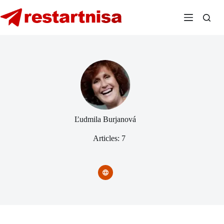
Skip
to
content
Ľudmila Burjanová
Articles: 7