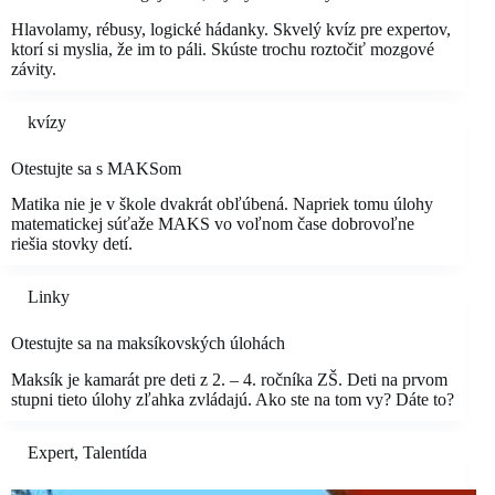
Hlavolamy, rébusy, logické hádanky. Skvelý kvíz pre expertov,
ktorí si myslia, že im to páli. Skúste trochu roztočiť mozgové
závity.
kvízy
Otestujte sa s MAKSom
Matika nie je v škole dvakrát obľúbená. Napriek tomu úlohy
matematickej súťaže MAKS vo voľnom čase dobrovoľne
riešia stovky detí.
Linky
Otestujte sa na maksíkovských úlohách
Maksík je kamarát pre deti z 2. – 4. ročníka ZŠ. Deti na prvom
stupni tieto úlohy zľahka zvládajú. Ako ste na tom vy? Dáte to?
Expert
,
Talentída