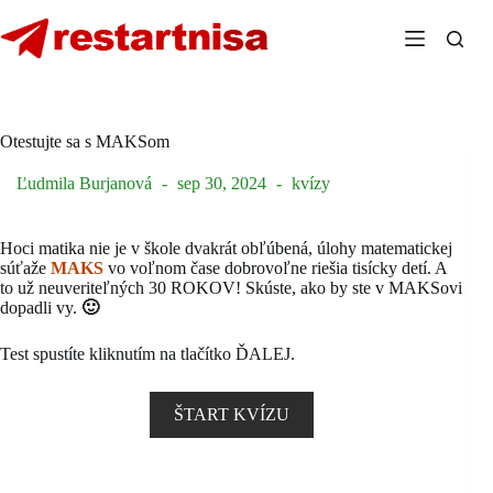
Skip
to
content
Otestujte sa s MAKSom
Ľudmila Burjanová
sep 30, 2024
kvízy
Hoci matika nie je v škole dvakrát obľúbená, úlohy matematickej
súťaže
MAKS
vo voľnom čase dobrovoľne riešia tisícky detí. A
to už neuveriteľných 30 ROKOV! Skúste, ako by ste v MAKSovi
dopadli vy.
🙂
Test spustíte kliknutím na tlačítko ĎALEJ.
ŠTART KVÍZU