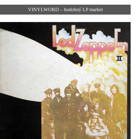
VINYLWORD – hudobný LP market