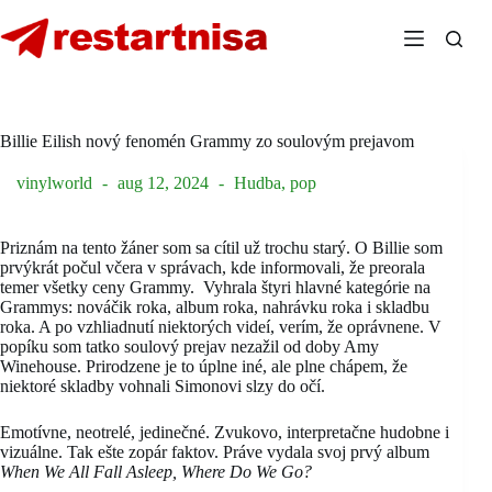
Skip
to
content
Billie Eilish nový fenomén Grammy zo soulovým prejavom
vinylworld
aug 12, 2024
Hudba
,
pop
Priznám na tento žáner som sa cítil už trochu starý. O Billie som
prvýkrát počul včera v správach, kde informovali, že preorala
temer všetky ceny Grammy. Vyhrala štyri hlavné kategórie na
Grammys: nováčik roka, album roka, nahrávku roka i skladbu
roka. A po vzhliadnutí niektorých videí, verím, že oprávnene. V
popíku som tatko soulový prejav nezažil od doby Amy
Winehouse. Prirodzene je to úplne iné, ale plne chápem, že
niektoré skladby vohnali Simonovi slzy do očí.
Emotívne, neotrelé, jedinečné. Zvukovo, interpretačne hudobne i
vizuálne. Tak ešte zopár faktov. Práve vydala svoj prvý album
When We All Fall Asleep, Where Do We Go?