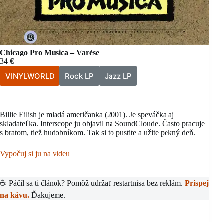
Chicago Pro Musica – Varèse
34
€
VINYLWORLD
Rock LP
Jazz LP
Billie Eilish je mladá američanka (2001). Je speváčka aj
skladateľka. Interscope ju objavil na SoundCloude. Často pracuje
s bratom, tiež hudobníkom. Tak si to pustite a užite pekný deň.
Vypočuj si ju na videu
☕ Páčil sa ti článok? Pomôž udržať restartnisa bez reklám.
Prispej
na kávu.
Ďakujeme.