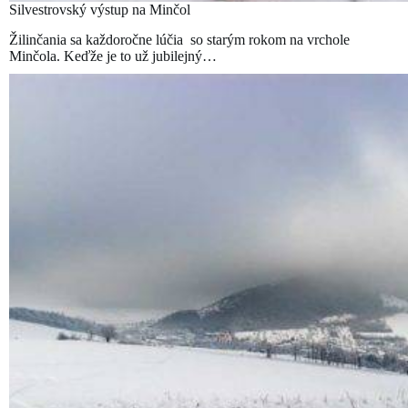
Silvestrovský výstup na Minčol
Žilinčania sa každoročne lúčia so starým rokom na vrchole
Minčola. Keďže je to už jubilejný…