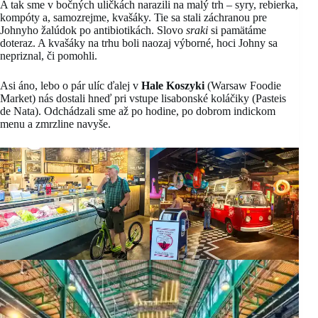
A tak sme v bočných uličkách narazili na malý trh – syry, rebierka,
kompóty a, samozrejme, kvašáky. Tie sa stali záchranou pre
Johnyho žalúdok po antibiotikách. Slovo
sraki
si pamätáme
doteraz. A kvašáky na trhu boli naozaj výborné, hoci Johny sa
nepriznal, či pomohli.
Asi áno, lebo o pár ulíc ďalej v
Hale Koszyki
(Warsaw Foodie
Market) nás dostali hneď pri vstupe lisabonské koláčiky (Pasteis
de Nata). Odchádzali sme až po hodine, po dobrom indickom
menu a zmrzline navyše.