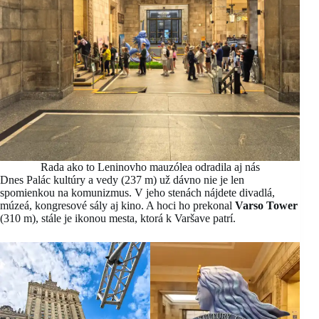
Rada ako to Leninovho mauzólea odradila aj nás
Dnes Palác kultúry a vedy (237 m) už dávno nie je len
spomienkou na komunizmus. V jeho stenách nájdete divadlá,
múzeá, kongresové sály aj kino. A hoci ho prekonal
Varso Tower
(310 m), stále je ikonou mesta, ktorá k Varšave patrí.