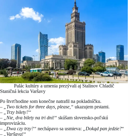
Palác kultúry a umenia prezývali aj Stalinov Chladič
Staničná lekcia Varšavy
Po štvrťhodine som konečne natrafil na pokladníčku.
–
„Two tickets for three days, please,“
ukazujem prstami.
–
„Trzy bilety?“
–
„Nie, dva bilety na tri dni!“
skúšam slovensko-poľskú
improvizáciu.
–
„Dwa czy trzy?“
nechápavo sa usmieva:
„Dokąd pan jedzie?
“
–
„Varšava!“