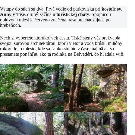
Vstupy do stien sú dva. Prvá vedie od parkoviska pri
kostole sv.
Anny v Tisé
, druhý začína u
turistickej chaty
. Spojnicou
obidvoch miest je červeno značená trasa prechádzajúca po
hrebeňoch.
Nech si vyberiete ktorúkoľvek cestu, Tiské steny vás prekvapia
svojou surovou architektúrou, ktorú vietor a voda brúsili milióny
rokov. Je to miesto, kde sa ľahko stratíte v čase, najmä ak sa
prestanete ponáhľať ako tá rodinka na Belvedéri, čo hľadala wifi.