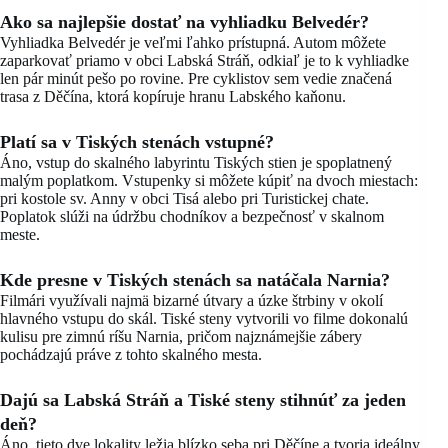
Ako sa najlepšie dostať na vyhliadku Belvedér?
Vyhliadka Belvedér je veľmi ľahko prístupná. Autom môžete
zaparkovať priamo v obci Labská Stráň, odkiaľ je to k vyhliadke
len pár minút pešo po rovine. Pre cyklistov sem vedie značená
trasa z Děčína, ktorá kopíruje hranu Labského kaňonu.
Platí sa v Tiských stenách vstupné?
Áno, vstup do skalného labyrintu Tiských stien je spoplatnený
malým poplatkom. Vstupenky si môžete kúpiť na dvoch miestach:
pri kostole sv. Anny v obci Tisá alebo pri Turistickej chate.
Poplatok slúži na údržbu chodníkov a bezpečnosť v skalnom
meste.
Kde presne v Tiských stenách sa natáčala Narnia?
Filmári využívali najmä bizarné útvary a úzke štrbiny v okolí
hlavného vstupu do skál. Tiské steny vytvorili vo filme dokonalú
kulisu pre zimnú ríšu Narnia, pričom najznámejšie zábery
pochádzajú práve z tohto skalného mesta.
Dajú sa Labská Stráň a Tiské steny stihnúť za jeden
deň?
Áno, tieto dve lokality ležia blízko seba pri Děčíne a tvoria ideálny