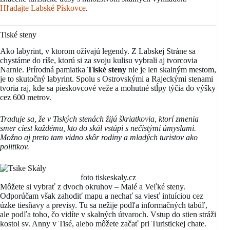
Hľadajte Labské Pískovce
.
Tiské steny
Ako labyrint, v ktorom ožívajú legendy. Z Labskej Stráne sa
chystáme do ríše, ktorú si za svoju kulisu vybrali aj tvorcovia
Narnie. Prírodná pamiatka
Tiské steny
nie je len skalným mestom,
je to skutočný labyrint. Spolu s Ostrovskými a Rajeckými stenami
tvoria raj, kde sa pieskovcové veže a mohutné stĺpy týčia do výšky
cez 600 metrov.
Traduje sa, že v Tiských stenách žijú škriatkovia, ktorí zmenia
smer ciest každému, kto do skál vstúpi s nečistými úmyslami.
Možno aj preto tam vidno skôr rodiny a mladých turistov ako
politikov.
foto tiskeskaly.cz
Môžete si vybrať z dvoch okruhov – Malé a Veľké steny.
Odporúčam však zahodiť mapu a nechať sa viesť intuíciou cez
úzke tiesňavy a previsy. Tu sa nežije podľa informačných tabúľ,
ale podľa toho, čo vidíte v skalných útvaroch. Vstup do stien stráži
kostol sv. Anny v Tisé, alebo môžete začať pri Turistickej chate.