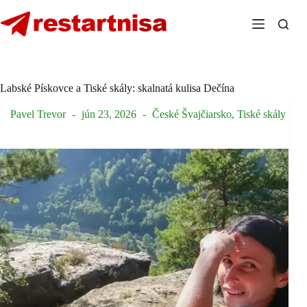
Skip
to
content
Labské Pískovce a Tiské skály: skalnatá kulisa Dečína
Pavel Trevor
jún 23, 2026
České Švajčiarsko
,
Tiské skály