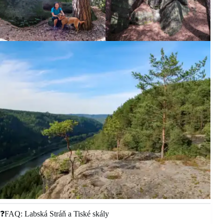
❓FAQ: Labská Stráň a Tiské skály