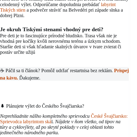
celodenný výlet. Odporúčame dopoludnia prebádať
labyrint
Tiských stien
a podvečer stráviť na Belvedéri pri západe slnka a
dobrej Plzni.
Je okruh Tiskými stenami vhodný pre deti?
Pre deti je to fascinujúce prírodné bludisko. Trasa však nie je
vhodná pre kočíky kvôli nerovnému terénu a úzkym schodom.
Staršie deti si však hľadanie skalných útvarov v tvare zvierat či
postáv určite užijú
☕ Páčil sa ti článok? Pomôž udržať restartnisa bez reklám.
Prispej
na kávu.
Ďakujeme.
🌲 Plánujete výlet do Českého Švajčiarska?
Neprehliadnite nášho kompletného sprievodcu
České Švajčiarsko:
Sprievodca labyrintom ská
l
. Nájdete v ňom všetko, od tipov na
túry a cyklovýlety, až po skryté poklady v celej oblasti tohto
jedinečného národného parku.