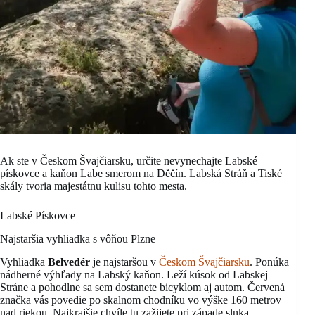
Ak ste v Českom Švajčiarsku, určite nevynechajte Labské
pískovce a kaňon Labe smerom na Děčín. Labská Stráň a Tiské
skály tvoria majestátnu kulisu tohto mesta.
Labské Pískovce
Najstaršia vyhliadka s vôňou Plzne
Vyhliadka
Belvedér
je najstaršou v
Českom Švajčiarsku
. Ponúka
nádherné výhľady na Labský kaňon. Leží kúsok od Labskej
Stráne a pohodlne sa sem dostanete bicyklom aj autom. Červená
značka vás povedie po skalnom chodníku vo výške 160 metrov
nad riekou. Najkrajšie chvíle tu zažijete pri západe slnka.