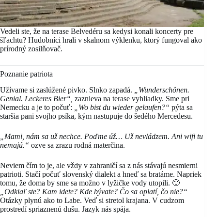
Vedeli ste, že na terase Belvedéru sa kedysi konali koncerty pre
šľachtu? Hudobníci hrali v skalnom výklenku, ktorý fungoval ako
prírodný zosilňovač.
Poznanie patriota
Užívame si zaslúžené pivko. Slnko zapadá.
„Wunderschönen.
Genial. Leckeres Bier“,
zaznieva na terase vyhliadky. Sme pri
Nemecku a je to počuť:
„Wo bist du wieder gelaufen?“
pýta sa
staršia pani svojho psíka, kým nastupuje do šedého Mercedesu.
„Mami, nám sa už nechce. Poďme úž… Už nevládzem. Ani wifi tu
nemajú.“
ozve sa zrazu rodná materčina.
Neviem čím to je, ale vždy v zahraničí sa z nás stávajú nesmierni
patrioti. Stačí počuť slovenský dialekt a hneď sa bratáme. Napriek
tomu, že doma by sme sa možno v lyžičke vody utopili. 🙂
„Odkiaľ ste? Kam idete? Kde bývate? Čo sa oplatí, čo nie?“
Otázky plynú ako to Labe. Veď si stretol krajana. V cudzom
prostredí spriaznenú dušu. Jazyk nás spája.