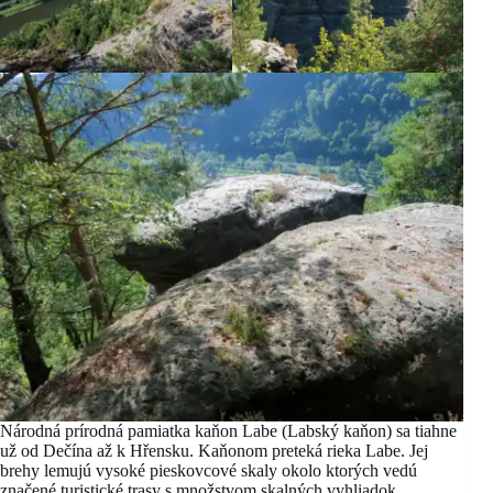
Národná prírodná pamiatka kaňon Labe (Labský kaňon) sa tiahne
už od Dečína až k Hřensku. Kaňonom preteká rieka Labe. Jej
brehy lemujú vysoké pieskovcové skaly okolo ktorých vedú
značené turistické trasy s množstvom skalných vyhliadok.