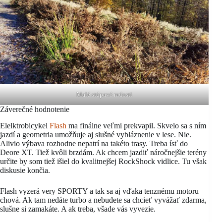
Malé stúpavé radosti
Záverečné hodnotenie
Elelktrobicykel
Flash
ma finálne veľmi prekvapil. Skvelo sa s ním
jazdí a geometria umožňuje aj slušné vybláznenie v lese. Nie.
Alivio výbava rozhodne nepatrí na takéto trasy. Treba ísť do
Deore XT. Tiež kvôli brzdám. Ak chcem jazdiť náročnejšie terény
určite by som tiež išiel do kvalitnejšej RockShock vidlice. Tu však
diskusie končia.
Flash vyzerá very SPORTY a tak sa aj vďaka tenznému motoru
chová. Ak tam nedáte turbo a nebudete sa chcieť vyvážať zdarma,
slušne si zamakáte. A ak treba, všade vás vyvezie.