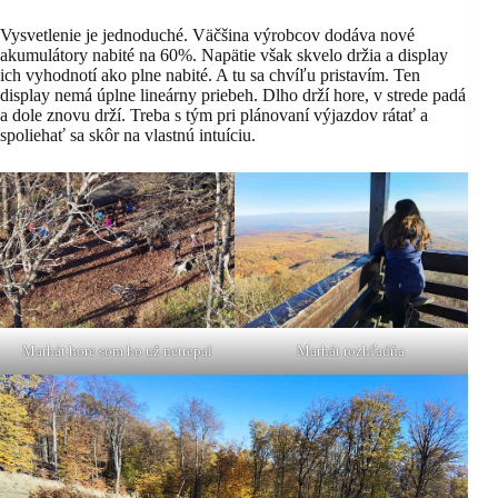
Vysvetlenie je jednoduché. Väčšina výrobcov dodáva nové
akumulátory nabité na 60%. Napätie však skvelo držia a display
ich vyhodnotí ako plne nabité. A tu sa chvíľu pristavím. Ten
display nemá úplne lineárny priebeh. Dlho drží hore, v strede padá
a dole znovu drží. Treba s tým pri plánovaní výjazdov rátať a
spoliehať sa skôr na vlastnú intuíciu.
Marhát hore som ho už netrepal
Marhát rozhľadňa