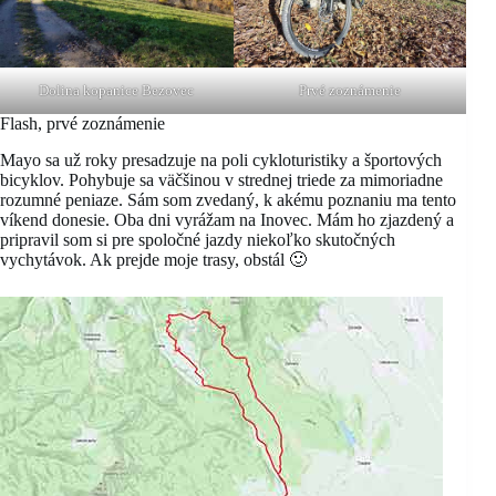
Dolina kopanice Bezovec
Prvé zoznámenie
Flash, prvé zoznámenie
Mayo sa už roky presadzuje na poli cykloturistiky a športových
bicyklov. Pohybuje sa väčšinou v strednej triede za mimoriadne
rozumné peniaze. Sám som zvedaný, k akému poznaniu ma tento
víkend donesie. Oba dni vyrážam na Inovec. Mám ho zjazdený a
pripravil som si pre spoločné jazdy niekoľko skutočných
vychytávok. Ak prejde moje trasy, obstál 🙂