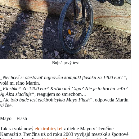
Bojná prvý test
„Nechceš si otestovať najnovšiu kompakt flashku za 1400 eur?“
,
volá mi ráno Martin.
„Flashka? Za 1400 eur? Koľko má Giga? Nie je to trochu veľa?
Aj Alza zlacňuje“
, reagujem so smiechom…
„Ale toto bude test elektrobicykla Mayo Flash“
, odpovedá Martin
vážne.
Mayo – Flash
Tak sa volá nový
elektrobicykel
z dielne Mayo v Trenčíne.
Kamaráti z Trenčína už od roku 2003 vyvíjajú mestské a športové