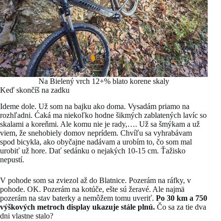
Na Bielený vrch 12+% blato korene skaly
Keď skončíš na zadku
Ideme dole. Už som na bajku ako doma. Vysadám priamo na
rozhľadni. Ćaká ma niekoľko hodne šikmých zablatených lavíc so
skalami a koreňmi. Ale komu nie je rady,…. Už sa šmýkam a už
viem, že snehobiely domov neprídem. Chvíľu sa vyhrabávam
spod bicykla, ako obyčajne nadávam a urobím to, čo som mal
urobiť už hore. Dať sedánku o nejakých 10-15 cm. Ťažisko
nepustí.
V pohode som sa zviezol až do Blatnice. Pozerám na ráfky, v
pohode. OK. Pozerám na kotúče, ešte sú žeravé. Ale najmä
pozerám na stav baterky a nemôžem tomu uveriť.
Po 30 km a 750
výškových metroch display ukazuje stále plnú.
Čo sa za tie dva
dni vlastne stalo?