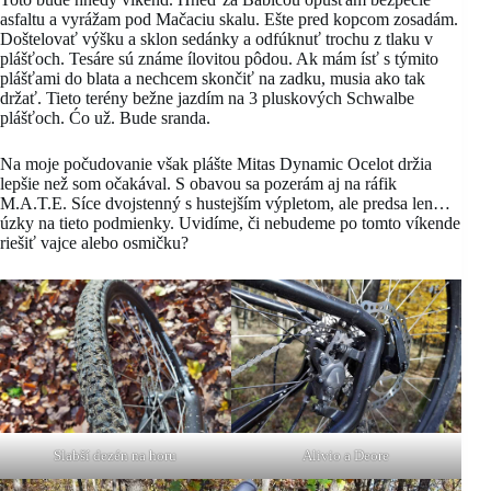
asfaltu a vyrážam pod Mačaciu skalu. Ešte pred kopcom zosadám.
Doštelovať výšku a sklon sedánky a odfúknuť trochu z tlaku v
plášťoch. Tesáre sú známe ílovitou pôdou. Ak mám ísť s týmito
plášťami do blata a nechcem skončiť na zadku, musia ako tak
držať. Tieto terény bežne jazdím na 3 pluskových Schwalbe
plášťoch. Ćo už. Bude sranda.
Na moje počudovanie však plášte Mitas Dynamic Ocelot držia
lepšie než som očakával. S obavou sa pozerám aj na ráfik
M.A.T.E. Síce dvojstenný s hustejším výpletom, ale predsa len…
úzky na tieto podmienky. Uvidíme, či nebudeme po tomto víkende
riešiť vajce alebo osmičku?
Slabší dezén na horu
Alivio a Deore