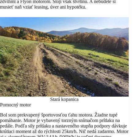
zdvihmi a Flyon motorom. Stojí však štvrtinu. A nebudete si
musieť naň vziať leasing, úver ani hypotéku.
Stará kopanica
Pomocný motor
Bol som prekvapený športovosťou ťahu motora. Žiadne tupé
pomáhanie. Motor je vybavený torzným snímačom prítlaku na
pedále. Podľa sily prítlaku a nastaveného stupňa podpory dávkuje
krútiaci moment až do rýchlosti 25km/h. Nič nedá zadarmo. Motor
aj s akumulátorom 36V/14Ah /500Wh/ je veľmi decentne