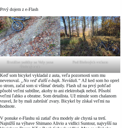
Prvý dojem z e-Flash
Brutálne padáky na Valy poza
Pod Bielených vrchom
Bielený vrch
Keď som bicykel vykladal z auta, veľa pozornosti som mu
nevenoval.
„No veď ďalší e-bajk. Nevídali.“
Až ked som ho oprel
o strom, začal som si všímať detaily. Flash už na prvý pohľad
pôsobí veľmi subtílne, akoby to ani elektrobajk nebol. Pôsobí
veľmi ľahko a obratne. Som detailista. Už minule som chalanom
vravel, že by mali zabrúsiť zvary. Bicykel by získal veľmi na
hodnote.
V ponuke e-Flashu sú zatiaľ dva modely ale chystá sa tretí.
Najnižší na výbave Shimano Alivio a vidlici Suntour, najvyšší na