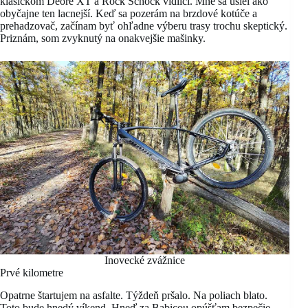
klasickom Deore XT a Rock Schock vidlici. Mne sa ušiel ako
obyčajne ten lacnejší. Keď sa pozerám na brzdové kotúče a
prehadzovač, začínam byť ohľadne výberu trasy trochu skeptický.
Priznám, som zvyknutý na onakvejšie mašinky.
Inovecké zvážnice
Prvé kilometre
Opatrne štartujem na asfalte. Týždeň pršalo. Na poliach blato.
Toto bude hnedý víkend. Hneď za Babicou opúšťam bezpečie