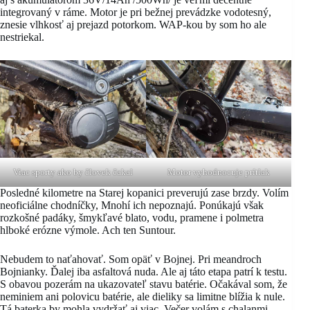
integrovaný v ráme. Motor je pri bežnej prevádzke vodotesný,
znesie vlhkosť aj prejazd potorkom. WAP-kou by som ho ale
nestriekal.
Viac sporty ako by človek čakal
Motor vyhodnocuje prítlak
Posledné kilometre na Starej kopanici preverujú zase brzdy. Volím
neoficiálne chodníčky, Mnohí ich nepoznajú. Ponúkajú však
rozkošné padáky, šmykľavé blato, vodu, pramene i polmetra
hlboké erózne výmole. Ach ten Suntour.
Nebudem to naťahovať. Som opäť v Bojnej. Pri meandroch
Bojnianky. Ďalej iba asfaltová nuda. Ale aj táto etapa patrí k testu.
S obavou pozerám na ukazovateľ stavu batérie. Očakával som, že
neminiem ani polovicu batérie, ale dieliky sa limitne blížia k nule.
Tá baterka by mohla vydržať aj viac. Večer volám s chalanmi.