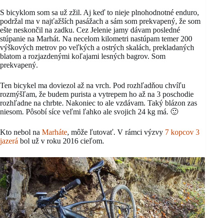
S bicyklom som sa už zžil. Aj keď to nieje plnohodnotné enduro,
podržal ma v najťažších pasážach a sám som prekvapený, že som
ešte neskončil na zadku. Cez Jelenie jamy dávam posledné
stúpanie na Marhát. Na necelom kilometri nastúpam temer 200
výškových metrov po veľkých a ostrých skalách, prekladaných
blatom a rozjazdenými koľajami lesných bagrov. Som
prekvapený.
Ten bicykel ma doviezol až na vrch. Pod rozhľadňou chvíľu
rozmýšľam, že budem purista a vytrepem ho až na 3 poschodie
rozhľadne na chrbte. Nakoniec to ale vzdávam. Taký blázon zas
niesom. Pôsobí síce veľmi ľahko ale svojich 24 kg má. 🙂
Kto nebol na
Marháte
, môže ľutovať. V rámci výzvy
7 kopcov 3
jazerá
bol už v roku 2016 cieľom.