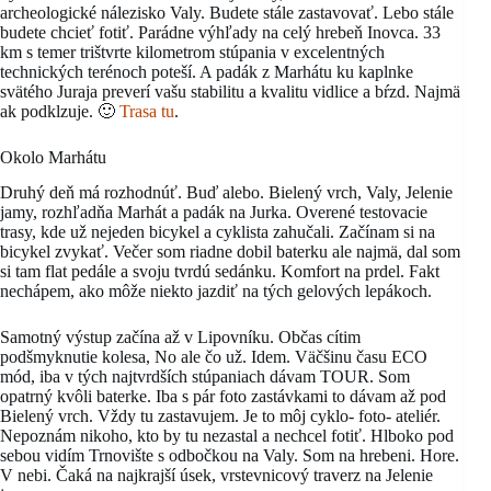
archeologické nálezisko Valy. Budete stále zastavovať. Lebo stále
budete chcieť fotiť. Parádne výhľady na celý hrebeň Inovca. 33
km s temer trištvrte kilometrom stúpania v excelentných
technických terénoch poteší. A padák z Marhátu ku kaplnke
svätého Juraja preverí vašu stabilitu a kvalitu vidlice a bŕzd. Najmä
ak podklzuje. 🙂
Trasa tu
.
Okolo Marhátu
Druhý deň má rozhodnúť. Buď alebo. Bielený vrch, Valy, Jelenie
jamy, rozhľadňa Marhát a padák na Jurka. Overené testovacie
trasy, kde už nejeden bicykel a cyklista zahučali. Začínam si na
bicykel zvykať. Večer som riadne dobil baterku ale najmä, dal som
si tam flat pedále a svoju tvrdú sedánku. Komfort na prdel. Fakt
nechápem, ako môže niekto jazdiť na tých gelových lepákoch.
Samotný výstup začína až v Lipovníku. Občas cítim
podšmyknutie kolesa, No ale čo už. Idem. Väčšinu času ECO
mód, iba v tých najtvrdších stúpaniach dávam TOUR. Som
opatrný kvôli baterke. Iba s pár foto zastávkami to dávam až pod
Bielený vrch. Vždy tu zastavujem. Je to môj cyklo- foto- ateliér.
Nepoznám nikoho, kto by tu nezastal a nechcel fotiť. Hlboko pod
sebou vidím Trnovište s odbočkou na Valy. Som na hrebeni. Hore.
V nebi. Čaká na najkrajší úsek, vrstevnicový traverz na Jelenie