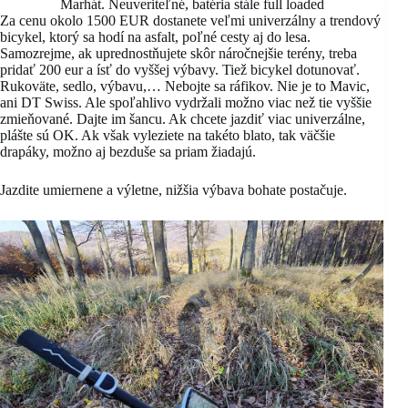
Marhát. Neuveriteľné, batéria stále full loaded
Za cenu okolo 1500 EUR dostanete veľmi univerzálny a trendový
bicykel, ktorý sa hodí na asfalt, poľné cesty aj do lesa.
Samozrejme, ak uprednostňujete skôr náročnejšie terény, treba
pridať 200 eur a ísť do vyššej výbavy. Tiež bicykel dotunovať.
Rukoväte, sedlo, výbavu,… Nebojte sa ráfikov. Nie je to Mavic,
ani DT Swiss. Ale spoľahlivo vydržali možno viac než tie vyššie
zmieňované. Dajte im šancu. Ak chcete jazdiť viac univerzálne,
plášte sú OK. Ak však vyleziete na takéto blato, tak väčšie
drapáky, možno aj bezduše sa priam žiadajú.
Jazdite umiernene a výletne, nižšia výbava bohate postačuje.