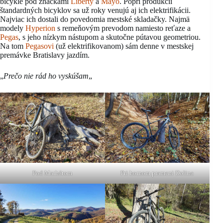
bicykle pod značkami
Liberty
a
Mayo
. Popri produkcii
štandardných bicyklov sa už roky venujú aj ich elektrifikácii.
Najviac ich dostali do povedomia mestské skladačky. Najmä
modely
Hyperion
s remeňovým prevodom namiesto reťaze a
Pegas
, s jeho nízkym nástupom a skutočne pútavou geometriou.
Na tom
Pegasovi
(už elektrifikovanom) sám denne v mestskej
premávke Bratislavy jazdím.
„
Prečo nie rád ho vyskúšam
„
Pod Marhátom
Pri hornom prameni Dolina