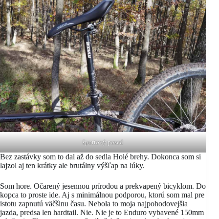
športový posed
Bez zastávky som to dal až do sedla Holé brehy. Dokonca som si
lajzol aj ten krátky ale brutálny výšľap na lúky.
Som hore. Očarený jesennou prírodou a prekvapený bicyklom. Do
kopca to proste ide. Aj s minimálnou podporou, ktorú som mal pre
istotu zapnutú väčšinu času. Nebola to moja najpohodovejšia
jazda, predsa len hardtail. Nie. Nie je to Enduro vybavené 150mm