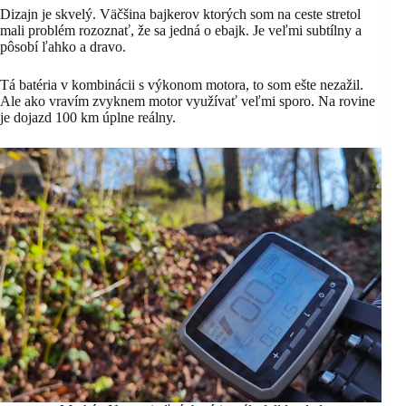
Dizajn je skvelý. Väčšina bajkerov ktorých som na ceste stretol
mali problém rozoznať, že sa jedná o ebajk. Je veľmi subtílny a
pôsobí ľahko a dravo.
Tá batéria v kombinácii s výkonom motora, to som ešte nezažil.
Ale ako vravím zvyknem motor využívať veľmi sporo. Na rovine
je dojazd 100 km úplne reálny.