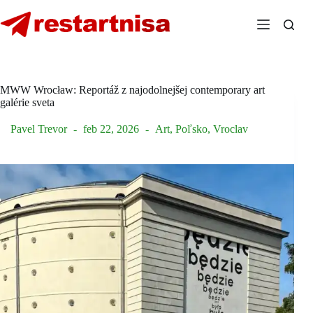
Skip
to
content
MWW Wrocław: Reportáž z najodolnejšej contemporary art
galérie sveta
Pavel Trevor
feb 22, 2026
Art
,
Poľsko
,
Vroclav