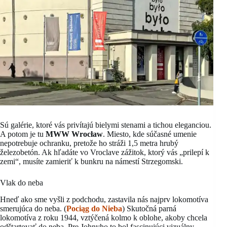
Sú galérie, ktoré vás privítajú bielymi stenami a tichou eleganciou.
A potom je tu
MWW Wrocław
. Miesto, kde súčasné umenie
nepotrebuje ochranku, pretože ho stráži 1,5 metra hrubý
železobetón. Ak hľadáte vo Vroclave zážitok, ktorý vás „prilepí k
zemi“, musíte zamieriť k bunkru na námestí Strzegomski.
Vlak do neba
Hneď ako sme vyšli z podchodu, zastavila nás najprv lokomotíva
smerujúca do neba. (
Pociąg do Nieba
) Skutočná parná
lokomotíva z roku 1944, vztýčená kolmo k oblohe, akoby chcela
odštartovať do neba. Pre Johnyho to bol fascinujúci vizuálny