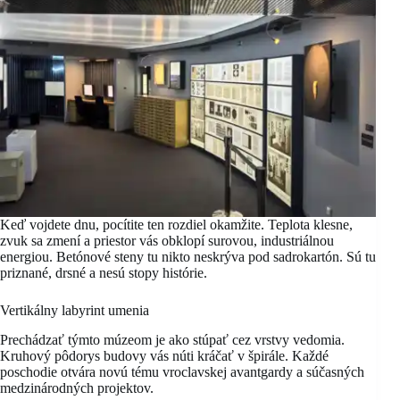
Keď vojdete dnu, pocítite ten rozdiel okamžite. Teplota klesne,
zvuk sa zmení a priestor vás obklopí surovou, industriálnou
energiou. Betónové steny tu nikto neskrýva pod sadrokartón. Sú tu
priznané, drsné a nesú stopy histórie.
Vertikálny labyrint umenia
Prechádzať týmto múzeom je ako stúpať cez vrstvy vedomia.
Kruhový pôdorys budovy vás núti kráčať v špirále. Každé
poschodie otvára novú tému vroclavskej avantgardy a súčasných
medzinárodných projektov.