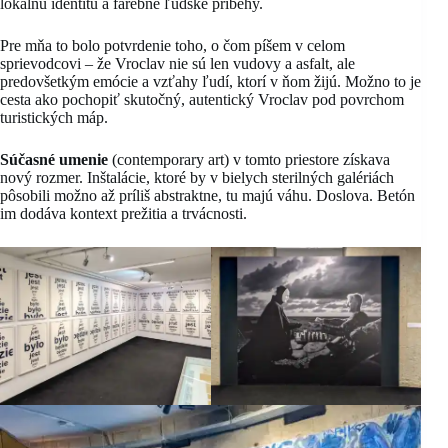
lokálnu identitu a farebné ľudské príbehy.
Pre mňa to bolo potvrdenie toho, o čom píšem v celom
sprievodcovi – že Vroclav nie sú len vudovy a asfalt, ale
predovšetkým emócie a vzťahy ľudí, ktorí v ňom žijú. Možno to je
cesta ako pochopiť skutočný, autentický Vroclav pod povrchom
turistických máp.
Súčasné umenie
(contemporary art) v tomto priestore získava
nový rozmer. Inštalácie, ktoré by v bielych sterilných galériách
pôsobili možno až príliš abstraktne, tu majú váhu. Doslova. Betón
im dodáva kontext prežitia a trvácnosti.