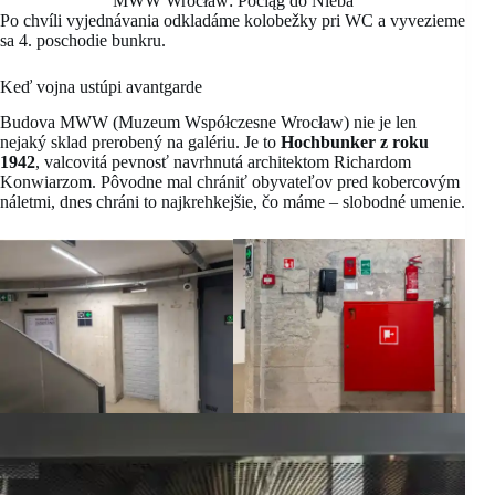
MWW Wrocław: Pociąg do Nieba
Po chvíli vyjednávania odkladáme kolobežky pri WC a vyvezieme
sa 4. poschodie bunkru.
Keď vojna ustúpi avantgarde
Budova MWW (Muzeum Współczesne Wrocław) nie je len
nejaký sklad prerobený na galériu. Je to
Hochbunker z roku
1942
, valcovitá pevnosť navrhnutá architektom Richardom
Konwiarzom. Pôvodne mal chrániť obyvateľov pred kobercovým
náletmi, dnes chráni to najkrehkejšie, čo máme – slobodné umenie.