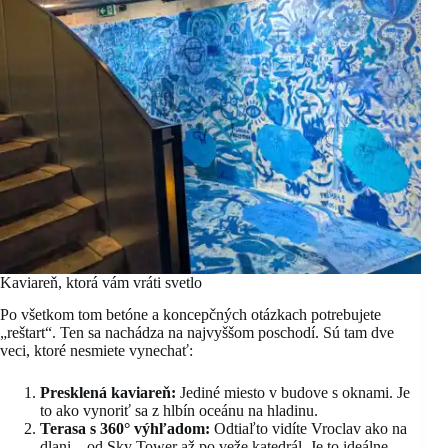
Kaviareň, ktorá vám vráti svetlo
Po všetkom tom betóne a koncepčných otázkach potrebujete
„reštart“. Ten sa nachádza na najvyššom poschodí. Sú tam dve
veci, ktoré nesmiete vynechať:
Presklená kaviareň:
Jediné miesto v budove s oknami. Je
to ako vynoriť sa z hlbín oceánu na hladinu.
Terasa s 360° výhľadom:
Odtiaľto vidíte Vroclav ako na
dlani – od Sky Tower až po veže katedrál. Je to ideálne