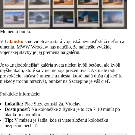
Memento bunkra
V
Gdansku
sme videli ako stará vojenská pevnosť slúži deťom a
umeniu. MWW Wrocław nás naučilo, že najlepšie využitie
vojenskej stavby je jej premena na galériu.
Je to „najodolnejšia“ galéria sveta nielen kvôli betónu, ale kvôli
myšlienkam, ktoré sa v nej neboja prezentovať. Ak máte radi
provokáciu, súčasné umenie a miesta, ktoré majú dušu (aj keď je
niekedy trochu mrazivá), bunker na Szczepine je váš cieľ.
Praktické informácie:
Lokalita:
Plac Strzegomski 2a, Vroclav.
Dostupnosť:
Na kolobežke z Rynku je to cca 7-10 minút po
hladkom chodníku.
Tip:
V múzeu je šatňa, kde si viete zloženú kolobežku
bezpečne nechať.