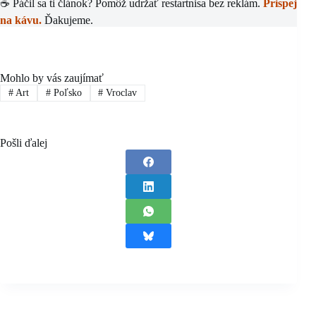
☕ Páčil sa ti článok? Pomôž udržať restartnisa bez reklám.
Prispej
na kávu.
Ďakujeme.
Mohlo by vás zaujímať
#
Art
#
Poľsko
#
Vroclav
Pošli ďalej