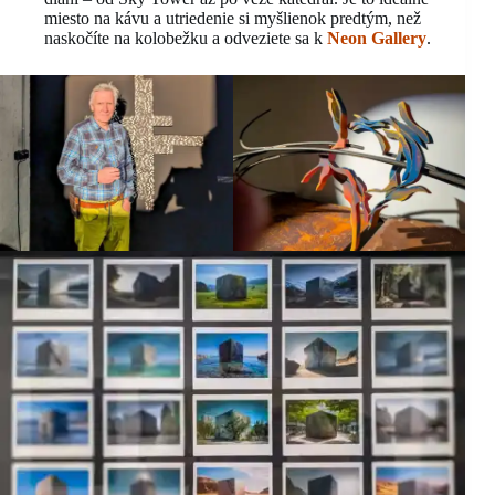
miesto na kávu a utriedenie si myšlienok predtým, než
naskočíte na kolobežku a odveziete sa k
Neon Gallery
.