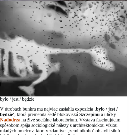
było / jest / będzie
V útrobách bunkra ma najviac zasiahla expozícia
‚było / jest /
będzie‘
, ktorá premenila šedé blokoviská
Szczepinu
a uličky
Nadodrz
a
na živé sociálne laboratórium. Výstava fascinujúcim
spôsobom spája sociologické nálezy s architektonickou víziou
mladých umelcov, ktorí v zdanlivej ‚zemi nikoho‘ objavili silnú