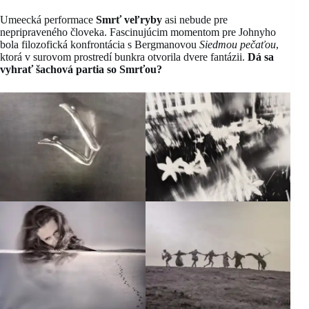
Umeecká performace
Smrť veľryby
asi nebude pre
nepripraveného človeka. Fascinujúcim momentom pre Johnyho
bola filozofická konfrontácia s Bergmanovou
Siedmou pečaťou
,
ktorá v surovom prostredí bunkra otvorila dvere fantázii.
Dá sa
vyhrať šachová partia so Smrťou?