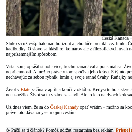
Česká Kanada –
Slnko sa už vyšplhalo nad horizont a jeho lúče prenikli cez hmlu.
kadibudky. O slovo sa hlásil roj komárov ale z filozofických úvah n
najprízemnejším spôsobom.
Vstal som, oprášil si nohavice, trochu zanadával a pousmial sa. Ži
nepríjemnosti. A možno práve v tom spočíva jeho krása. S týmto po
nechávajúc za sebou rybník, hmlu aj svoje ranné úvahy. Raňajky n
Život v
Blate
začína v apríli a končí v októbri. Kedysi tu bola skve
nenasnežilo. Život sa tu v zime zastavil. Ale to leto na dvoch kole
Už dnes viem, že sa do
Českej Kanady
opäť vrátim – možno sa koch
práve toto dáva zmysel mojim cestám.
☕ Páčil sa ti článok? Pomôž udržať restartnisa bez reklám.
Prispej