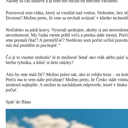
Akoby sa čas zastavil a ja som bol súčasťou niečoho väčšieho.
Pozoroval som vtáka, ktorý sa vznášal nad vodou. Slobodne, bez o
životom? Možno preto, že sme sa nechali uväzniť v klietke technoló
Neďaleko sa pásli kravy. Vyzerali spokojne, akoby si ani neuvedomo
nevedomosti. My ľudia vieme príliš veľa a predsa stále menej. Preč
sme prestali čítať? A premýšľať? Nedávno som počul veľkú pravd
nás má problém to pochopiť.“
Čo je to vlastne sloboda? Je to možnosť lietať ako vták alebo pásť 
brehu rybníka, a klásť si tieto otázky?
Ako by sme mali žiť? Možno práve tak, ako to robím teraz – na kol
Prečo ma to sem stále priťahuje? Možno preto, že Česko stále vní
neniesol najlepšie. A možno tu nachádzam odpovede, ktoré v hluku
počuť.
Späť do Blata