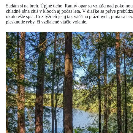
Sadám si na breh. Úplné ticho. Ranný opar sa vznáša nad pokojnou
chladné rána cítiš v kĺboch aj počas leta. V diaľke sa práve prebúd
okolo ešte spia. Cez týždeň je aj tak väčšina prázdnych, plnia sa ce
plesknutie ryby, či vzdialené vtáčie volanie.