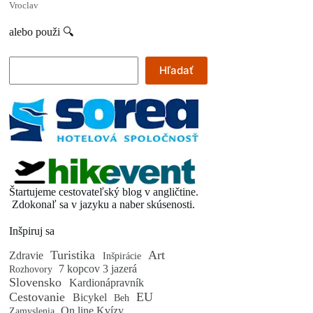
Vroclav
alebo použi 🔍
Hľadať
Hľadať
Štartujeme cestovateľský blog v angličtine.
Zdokonaľ sa v jazyku a naber skúsenosti.
Inšpiruj sa
Turistika
Art
Zdravie
Inšpirácie
7 kopcov 3 jazerá
Rozhovory
Slovensko
Kardionápravník
Cestovanie
EU
Bicykel
Beh
On line Kvízy
Zamyslenia