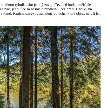
 hladinou rybníka ako jemný závoj. Cez deň bude pražiť ale
za slnko, jeho lúče sa nesmelo predierajú cez hmlu. Chatky na
z víkend. Krajina smrekov zahalená do ticha, ktoré občas naruší len