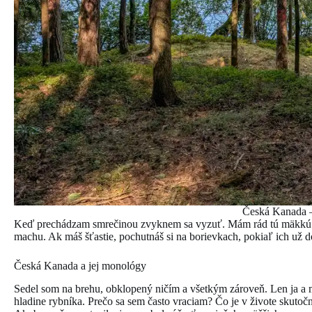
Česká Kanada –
Keď prechádzam smrečinou zvyknem sa vyzuť. Mám rád tú mäkkú pô
machu. Ak máš šťastie, pochutnáš si na borievkach, pokiaľ ich už 
Česká Kanada a jej monológy
Sedel som na brehu, obklopený ničím a všetkým zároveň. Len ja a mo
hladine rybníka. Prečo sa sem často vraciam? Čo je v živote skutočn