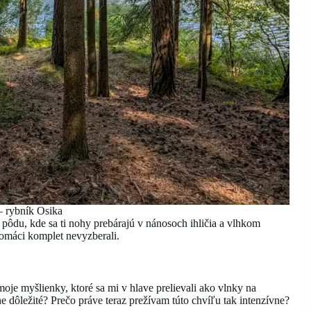
 rybník Osika
du, kde sa ti nohy prebárajú v nánosoch ihličia a vlhkom
domáci komplet nevyzberali.
je myšlienky, ktoré sa mi v hlave prelievali ako vlnky na
e dôležité? Prečo práve teraz prežívam túto chvíľu tak intenzívne?