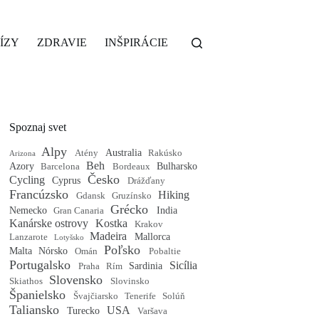
ÍZY
ZDRAVIE
INŠPIRÁCIE
Spoznaj svet
Alpy
Australia
Atény
Rakúsko
Arizona
Beh
Azory
Bulharsko
Barcelona
Bordeaux
Česko
Cycling
Cyprus
Drážďany
Francúzsko
Hiking
Gdansk
Gruzínsko
Grécko
Nemecko
India
Gran Canaria
Kanárske ostrovy
Kostka
Krakov
Madeira
Mallorca
Lanzarote
Lotyšsko
Poľsko
Malta
Nórsko
Omán
Pobaltie
Portugalsko
Sicília
Sardinia
Praha
Rím
Slovensko
Skiathos
Slovinsko
Španielsko
Švajčiarsko
Tenerife
Solúň
Taliansko
USA
Turecko
Varšava