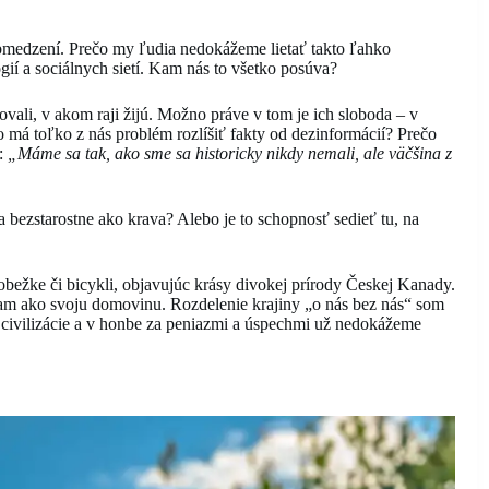
bmedzení. Prečo my ľudia nedokážeme lietať takto ľahko
gií a sociálnych sietí. Kam nás to všetko posúva?
vali, v akom raji žijú. Možno práve v tom je ich sloboda – v
o má toľko z nás problém rozlíšiť fakty od dezinformácií? Prečo
u:
„Máme sa tak, ako sme sa historicky nikdy nemali, ale väčšina z
sa bezstarostne ako krava? Alebo je to schopnosť sedieť tu, na
obežke či bicykli, objavujúc krásy divokej prírody Českej Kanady.
mam ako svoju domovinu. Rozdelenie krajiny „o nás bez nás“ som
 civilizácie a v honbe za peniazmi a úspechmi už nedokážeme