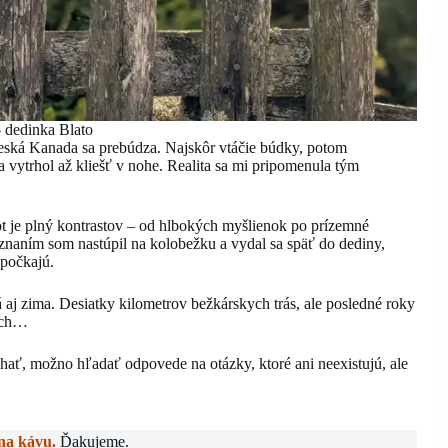
 dedinka Blato
 Česká Kanada sa prebúdza. Najskôr vtáčie búdky, potom
a vytrhol až kliešť v nohe. Realita sa mi pripomenula tým
vot je plný kontrastov – od hlbokých myšlienok po prízemné
znaním som nastúpil na kolobežku a vydal sa späť do dediny,
epočkajú.
lá aj zima. Desiatky kilometrov bežkárskych trás, ale posledné roky
sách…
ať, možno hľadať odpovede na otázky, ktoré ani neexistujú, ale
 na kávu.
Ďakujeme.