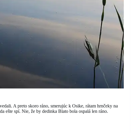
edali. A preto skoro ráno, smerujúc k Osike, rátam hrnčeky na
da ešte spí. Nie, že by dedinka Blato bola ospalá len ráno.