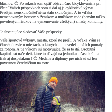
bláznov. 😊 Po rokoch som opäť objavil čaro bicyklovania a pri
čítaní Vašich príspevkoch som si dal aj ja cyklistickú výzvu.
Predtým neuskutočniteľné sa stalo skutočným. A to vďaka
nemenovaným borcom v ženskom a mužskom rode (nemám toľko
povolených riadkov na vymenovanie všetkých) z našej komunity.
Je fascinujúce sledovať Vaše príspevky
Vaše športové výkony, miesta, ktoré ste prešli. A vďaka Vám sa
človek dozvie o miestach, o ktorých ani nevedel a má ich pomaly
za rohom. A tie výkony sú motivujúce, že sa to dá. Osobitná
kapitola sú naše deti, ktoré to dávajú na jednotku a častokrát na
frak aj dospelákom ! 😊 Medaile a diplomy pre nich sú už len
povestnou čerešničkou na torte.