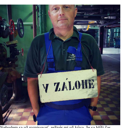
Nebudem sa už rozpisovať, režisér mi už kýva, že sa blíži čas.