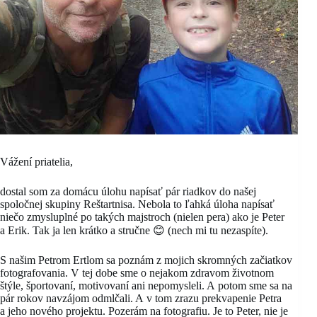
Vážení priatelia,
dostal som za domácu úlohu napísať pár riadkov do našej
spoločnej skupiny Reštartnisa. Nebola to ľahká úloha napísať
niečo zmysluplné po takých majstroch (nielen pera) ako je Peter
a Erik. Tak ja len krátko a stručne 😊 (nech mi tu nezaspíte).
S našim Petrom Ertlom sa poznám z mojich skromných začiatkov
fotografovania. V tej dobe sme o nejakom zdravom životnom
štýle, športovaní, motivovaní ani nepomysleli. A potom sme sa na
pár rokov navzájom odmlčali. A v tom zrazu prekvapenie Petra
a jeho nového projektu. Pozerám na fotografiu. Je to Peter, nie je