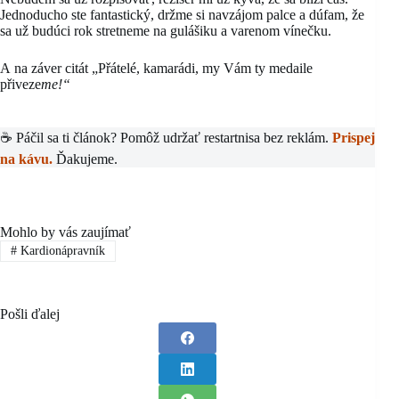
Jednoducho ste fantastický, držme si navzájom palce a dúfam, že
sa už budúci rok stretneme na gulášiku a varenom vínečku.
A na záver citát „Přátelé, kamarádi, my Vám ty medaile
přiveze
me!“
☕ Páčil sa ti článok? Pomôž udržať restartnisa bez reklám.
Prispej
na kávu.
Ďakujeme.
Mohlo by vás zaujímať
#
Kardionápravník
Pošli ďalej