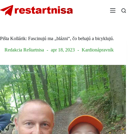
Skip
to
content
Pišta Kollárik: Fascinujú ma „blázni“, čo behajú a bicyklujú.
Redakcia Reštartnisa
apr 18, 2023
Kardionápravník