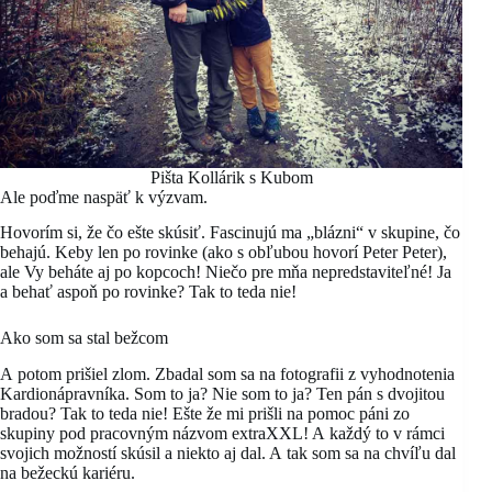
Pišta Kollárik s Kubom
Ale poďme naspäť k výzvam.
Hovorím si, že čo ešte skúsiť. Fascinujú ma „blázni“ v skupine, čo
behajú. Keby len po rovinke (ako s obľubou hovorí Peter Peter),
ale Vy beháte aj po kopcoch! Niečo pre mňa nepredstaviteľné! Ja
a behať aspoň po rovinke? Tak to teda nie!
Ako som sa stal bežcom
A potom prišiel zlom. Zbadal som sa na fotografii z vyhodnotenia
Kardionápravníka. Som to ja? Nie som to ja? Ten pán s dvojitou
bradou? Tak to teda nie! Ešte že mi prišli na pomoc páni zo
skupiny pod pracovným názvom extraXXL! A každý to v rámci
svojich možností skúsil a niekto aj dal. A tak som sa na chvíľu dal
na bežeckú kariéru.