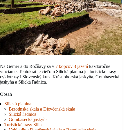
Na Gemer a do Rožňavy sa v
7 kopcov 3 jazerá
každoročne
vraciame. Tentokrát je cieľom Silická planina jej turistické trasy
cyklotrasy i Slovenský kras. Krásnohorská jaskyňa, Gombasecká
jaskyňa a Silická ľadnica.
Obsah
Silická planina
Brzotínska skala a Dievčenská skala
Silická ľadnica
Gombasecká jaskyňa
Turistické trasy Silica
Vyhliadky: Dievčenská skala a Brzotínska skala