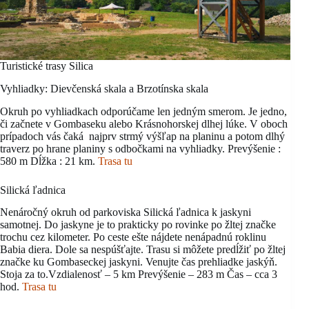
Turistické trasy Silica
Vyhliadky: Dievčenská skala a Brzotínska skala
Okruh po vyhliadkach odporúčame len jedným smerom. Je jedno,
či začnete v Gombaseku alebo Krásnohorskej dlhej lúke. V oboch
prípadoch vás čaká najprv strmý výšľap na planinu a potom dlhý
traverz po hrane planiny s odbočkami na vyhliadky. Prevýšenie :
580 m Dĺžka : 21 km.
Trasa tu
Silická ľadnica
Nenáročný okruh od parkoviska Silická ľadnica k jaskyni
samotnej. Do jaskyne je to prakticky po rovinke po žltej značke
trochu cez kilometer. Po ceste ešte nájdete nenápadnú roklinu
Babia diera. Dole sa nespúšťajte. Trasu si môžete predĺžiť po žltej
značke ku Gombaseckej jaskyni. Venujte čas prehliadke jaskýň.
Stoja za to.Vzdialenosť – 5 km Prevýšenie – 283 m Čas – cca 3
hod.
Trasa tu