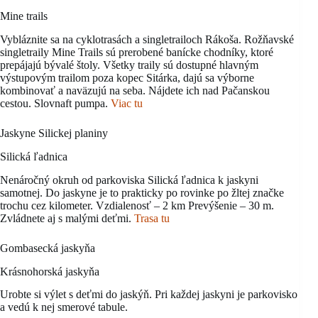
Mine trails
Vybláznite sa na cyklotrasách a singletrailoch Rákoša. Rožňavské
singletraily Mine Trails sú prerobené banícke chodníky, ktoré
prepájajú bývalé štoly. Všetky traily sú dostupné hlavným
výstupovým trailom poza kopec Sitárka, dajú sa výborne
kombinovať a naväzujú na seba. Nájdete ich nad Pačanskou
cestou. Slovnaft pumpa.
Viac tu
Jaskyne Silickej planiny
Silická ľadnica
Nenáročný okruh od parkoviska Silická ľadnica k jaskyni
samotnej. Do jaskyne je to prakticky po rovinke po žltej značke
trochu cez kilometer. Vzdialenosť – 2 km Prevýšenie – 30 m.
Zvládnete aj s malými deťmi.
Trasa tu
Gombasecká jaskyňa
Krásnohorská jaskyňa
Urobte si výlet s deťmi do jaskýň. Pri každej jaskyni je parkovisko
a vedú k nej smerové tabule.