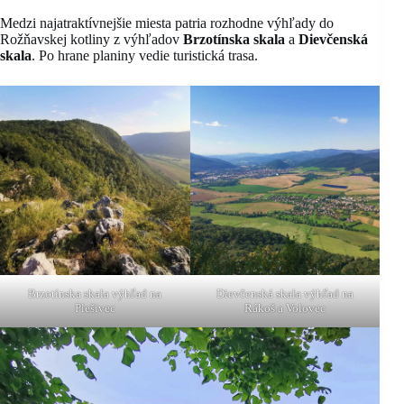
Medzi najatraktívnejšie miesta patria rozhodne výhľady do
Rožňavskej kotliny z výhľadov
Brzotínska skala
a
Dievčenská
skala
. Po hrane planiny vedie turistická trasa.
Brzotínska skala výhľad na
Dievčenská skala výhľad na
Plešivec
Rákoš a Volovec