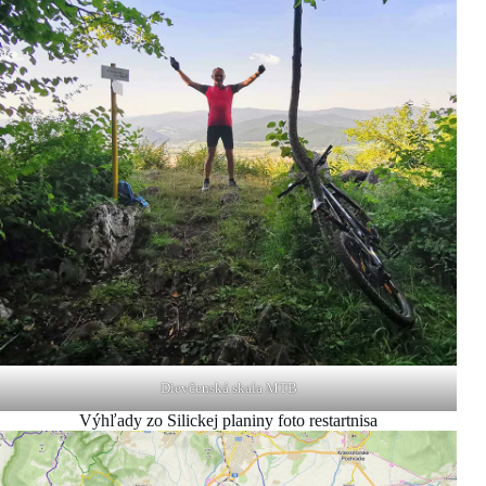
Dievčenská skala MTB
Výhľady zo Silickej planiny foto restartnisa