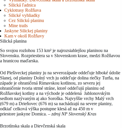
Silická ľadnica
Cyklotrasy Rožňava
Silické vyhliadky
Cez Silickú planinu
Mine trails
Jaskyne Silickej planiny
Kam v okolí Rožňavy
Silická planina
So svojou rozlohou 153 km² je najrozsiahlejšou planinou na
Slovensku. Rozpriestiera sa v Slovenskom krase, medzi Rožňavou
a hranicou maďarska.
Od Plešiveckej planiny ju na severozápade oddeľuje hlboké údolie
Slanej, od planiny Dolný vrch ju oddeľuje dolina riečky Turňa, na
západe je ohraničená Rimavskou kotlinou, zo severu jej
ohraničenie tvoria strmé stráne, ktoré oddeľujú planinu od
Rožňavskej kotliny a na východe je oddelená Jablonovským
sedlom nazývaným aj ako Soroška. Najvyššie vrchy Malý vrch
(679 m) a Drieňovec (676 m) sa nachádzajú na severe planiny,
odkiaľ celková výška postupne klesá až na 450 m v
priestore jaskyne Domica.
– zdroj NP Slovenský Kras
Brzotínska skala a Dievčenská skala