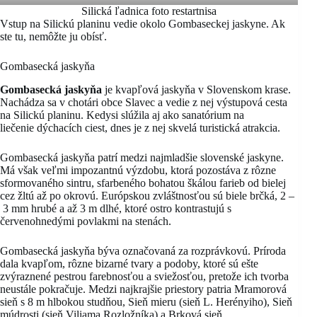
Silická ľadnica foto restartnisa
Vstup na Silickú planinu vedie okolo Gombaseckej jaskyne. Ak
ste tu, nemôžte ju obísť.
Gombasecká jaskyňa
Gombasecká jaskyňa
je kvapľová jaskyňa v Slovenskom krase.
Nachádza sa v chotári obce Slavec a vedie z nej výstupová cesta
na Silickú planinu. Kedysi slúžila aj ako sanatórium na
liečenie dýchacích ciest, dnes je z nej skvelá turistická atrakcia.
Gombasecká jaskyňa patrí medzi najmladšie slovenské jaskyne.
Má však veľmi impozantnú výzdobu, ktorá pozostáva z rôzne
sformovaného sintru, sfarbeného bohatou škálou farieb od bielej
cez žltú až po okrovú. Európskou zvláštnosťou sú biele brčká, 2 –
3 mm hrubé a až 3 m dlhé
, ktoré ostro kontrastujú s
červenohnedými povlakmi na stenách.
Gombasecká jaskyňa býva označovaná za rozprávkovú. Príroda
dala kvapľom, rôzne bizarné tvary a podoby, ktoré sú ešte
zvýraznené pestrou farebnosťou a sviežosťou, pretože ich tvorba
neustále pokračuje. Medzi najkrajšie priestory patria Mramorová
sieň s 8 m hlbokou studňou, Sieň mieru (sieň L. Herényiho), Sieň
múdrosti (sieň Viliama Rozložníka) a Brková sieň.