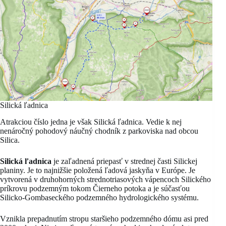
Silická ľadnica
Atrakciou číslo jedna je však Silická ľadnica. Vedie k nej
nenáročný pohodový náučný chodník z parkoviska nad obcou
Silica.
Silická ľadnica
je zaľadnená priepasť v strednej časti Silickej
planiny
. Je to najnižšie položená ľadová jaskyňa v Európe. Je
vytvorená v druhohorných strednotriasových vápencoch Silického
príkrovu podzemným tokom Čierneho potoka a je súčasťou
Silicko-Gombaseckého podzemného hydrologického systému.
Vznikla prepadnutím stropu staršieho podzemného dómu asi pred