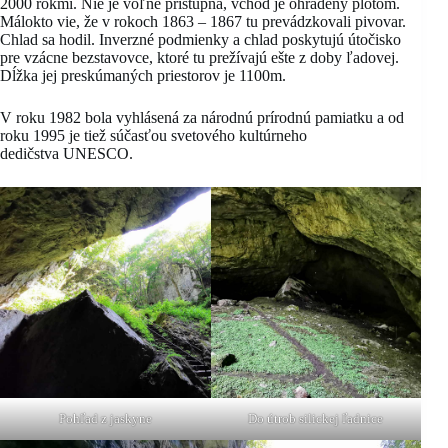
2000 rokmi
. Nie je voľne prístupná, vchod je ohradený plotom.
Málokto vie, že v rokoch 1863 – 1867 tu prevádzkovali pivovar.
Chlad sa hodil. Inverzné podmienky a chlad poskytujú útočisko
pre vzácne bezstavovce, ktoré tu prežívajú ešte z doby ľadovej.
Dĺžka jej preskúmaných priestorov je 1100m.
V roku 1982 bola vyhlásená za národnú prírodnú pamiatku a od
roku 1995 je tiež súčasťou svetového kultúrneho
dedičstva UNESCO.
Pohľad z jaskyne
Do útrob silickej ľadnice