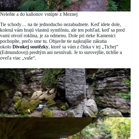
Neleňte a do kaňonov vstúpte z Meznej
Tie schody… na tie jednoducho nezabudnete. Keď idete dole,
kolená vám hrajú vlastnú symfóniu, ale ten pohľad, keď sa pred
vami otvorí roklina, je za odmenu. Dole pri rieke Kamenici
pochopíte, prečo sme tu. Objavíte tie najkrajšie zákutia
okolo
Divokej soutězky
, ktoré sa vám z člnka v tej „Tichej“
(Edmundovej) predtým ani nesnívali. Je to surovejšie, tichšie a
oveľa viac „vaše“.