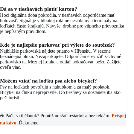
Dá sa v tiesňavách platiť kartou?
Hoci digitálna doba pokročila, v tiesňavách odporúčame mať
hotovosť. Signál je v hlbokej rokline nestabilný a terminály na
loďkách často štrajkujú. Navyše, drobné pre vtipného prievozníka
je nepísaným pravidlom.
Kde je najlepšie parkovať pri výlete do soutězek?
Najbližšie parkoviská nájdete priamo v Hřensku. V sezóne
beznádejná plnka. Nezaparkujete. Odporúčame využiť záchytné
parkovisko na Meznej Louke a odtiaľ pokračovať pešo. Zažijete
oveľa viac.
Môžem vziať na loďku psa alebo bicykel?
Psy na loďkách povoľujú s náhubkom a za malý poplatok.
Bicykel na člnku neprepravíte. Do tiesňavy sa dostanete iba ako
peší turisti.
☕ Páčil sa ti článok? Pomôž udržať restartnisa bez reklám.
Prispej
na kávu.
Ďakujeme.