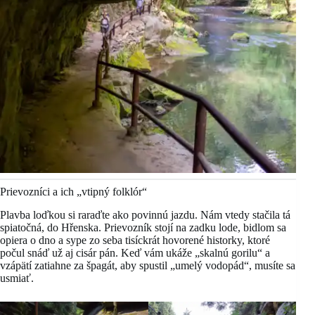
Prievozníci a ich „vtipný folklór“
Plavba loďkou si raraďte ako povinnú jazdu. Nám vtedy stačila tá
spiatočná, do Hřenska. Prievozník stojí na zadku lode, bidlom sa
opiera o dno a sype zo seba tisíckrát hovorené historky, ktoré
počul snáď už aj cisár pán. Keď vám ukáže „skalnú gorilu“ a
vzápätí zatiahne za špagát, aby spustil „umelý vodopád“, musíte sa
usmiať.