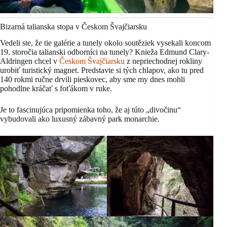
Bizarná talianska stopa v Českom Švajčiarsku
Vedeli ste, že tie galérie a tunely okolo soutěziek vysekali koncom
19. storočia talianski odborníci na tunely? Knieža Edmund Clary-
Aldringen chcel v
Českom Švajčiarsku
z nepriechodnej rokliny
urobiť turistický magnet. Predstavte si tých chlapov, ako tu pred
140 rokmi ručne drvili pieskovec, aby sme my dnes mohli
pohodlne kráčať s foťákom v ruke.
Je to fascinujúca pripomienka toho, že aj túto „divočinu“
vybudovali ako luxusný zábavný park monarchie.