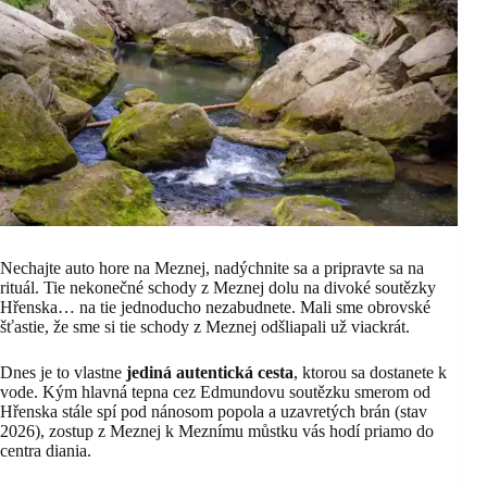
Nechajte auto hore na Meznej, nadýchnite sa a pripravte sa na
rituál. Tie nekonečné schody z Meznej dolu na divoké soutězky
Hřenska… na tie jednoducho nezabudnete. Mali sme obrovské
šťastie, že sme si tie schody z Meznej odšliapali už viackrát.
Dnes je to vlastne
jediná autentická cesta
, ktorou sa dostanete k
vode. Kým hlavná tepna cez Edmundovu soutězku smerom od
Hřenska stále spí pod nánosom popola a uzavretých brán (stav
2026), zostup z Meznej k Meznímu můstku vás hodí priamo do
centra diania.