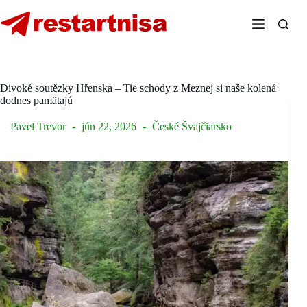
Skip
to
content
Divoké soutězky Hřenska – Tie schody z Meznej si naše kolená
dodnes pamätajú
Pavel Trevor
jún 22, 2026
České Švajčiarsko