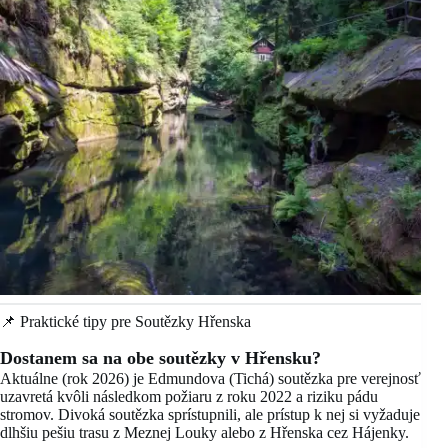
📌 Praktické tipy pre Soutězky Hřenska
Dostanem sa na obe soutězky v Hřensku?
Aktuálne (rok 2026) je Edmundova (Tichá) soutězka pre verejnosť
uzavretá kvôli následkom požiaru z roku 2022 a riziku pádu
stromov. Divoká soutězka sprístupnili, ale prístup k nej si vyžaduje
dlhšiu pešiu trasu z Meznej Louky alebo z Hřenska cez Hájenky.