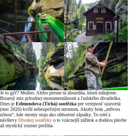
Je to gýč? Možno. Alebo presne tá absurdita, ktorú milujeme.
Bizarný mix prírodnej monumentálnosti a ľudského divadielka.
Dnes je
Edmundova (Tichá) soutězka
pre verejnosť uzavretá
(stav 2026) kvôli nebezpečným stromom. Akoby bola „mŕtvou
zónou“, kde stromy stoja ako obhorené zápalky. To robí z
návštevy
Divokej soutězky
o to vzácnejší zážitok a dodáva plavbe
až mystický rozmer prežitia.