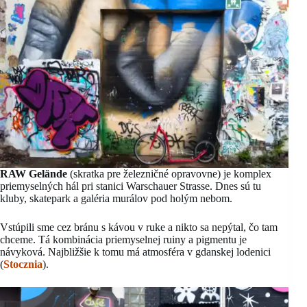
RAW Gelände
(skratka pre železničné opravovne) je komplex
priemyselných hál pri stanici Warschauer Strasse. Dnes sú tu
kluby, skatepark a galéria murálov pod holým nebom.
Vstúpili sme cez bránu s kávou v ruke a nikto sa nepýtal, čo tam
chceme. Tá kombinácia priemyselnej ruiny a pigmentu je
návyková. Najbližšie k tomu má atmosféra v gdanskej lodenici
(
Stocznia
).