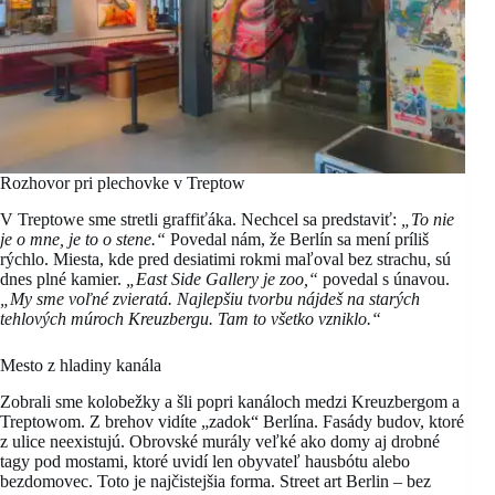
Rozhovor pri plechovke v Treptow
V Treptowe sme stretli graffiťáka. Nechcel sa predstaviť:
„To nie
je o mne, je to o stene.“
Povedal nám, že Berlín sa mení príliš
rýchlo. Miesta, kde pred desiatimi rokmi maľoval bez strachu, sú
dnes plné kamier.
„East Side Gallery je zoo,“
povedal s únavou.
„My sme voľné zvieratá. Najlepšiu tvorbu nájdeš na starých
tehlových múroch Kreuzbergu. Tam to všetko vzniklo.“
Mesto z hladiny kanála
Zobrali sme kolobežky a šli popri kanáloch medzi Kreuzbergom a
Treptowom. Z brehov vidíte „zadok“ Berlína. Fasády budov, ktoré
z ulice neexistujú. Obrovské murály veľké ako domy aj drobné
tagy pod mostami, ktoré uvidí len obyvateľ hausbótu alebo
bezdomovec. Toto je najčistejšia forma. Street art Berlin – bez