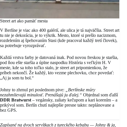
Street art ako pamäť mesta
V Berlíne je viac ako 400 galérií, ale ulica je tá najväčšia. Street art
tu nie je dekorácia, je to výkrik. Mesto, ktoré si prešlo nacizmom,
rozdelením aj špehovaním Stasi (kde pracoval každý tretí človek),
sa potrebuje vyrozprávať.
Každá vrstva farby je datovaná inak. Pod novou freskou je staršia,
pod ňou ešte staršia a úplne naspodku História s veľkým H. V
meste, kde sa toho toľko stalo, je street art pripomienkou, že
príbeh nekončí. Že každý, kto vezme plechovku, chce povedať:
„Aj ja som tu bol.“
Johny to zhrnul pri poslednom pive:
„Berlínske múry
nezahmlievajú minulosť. Prenášajú ju ďalej.“
Objednal som ďalší
DDR Bratwurst
– vegánsky, zaliaty kečupom a kari korením – a
prikývol som. Berlín chutí najlepšie presne takto: neplánovane a
bez GPS.
Zapísané na dvoch servítkach z tureckého kebabu — Johny & ja,