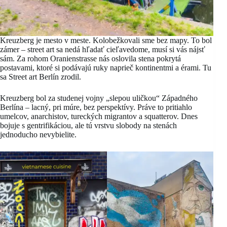
Kreuzberg je mesto v meste. Kolobežkovali sme bez mapy. To bol
zámer – street art sa nedá hľadať cieľavedome, musí si vás nájsť
sám. Za rohom Oranienstrasse nás oslovila stena pokrytá
postavami, ktoré si podávajú ruky naprieč kontinentmi a érami. Tu
sa Street art Berlín zrodil.
Kreuzberg bol za studenej vojny „slepou uličkou“ Západného
Berlína – lacný, pri múre, bez perspektívy. Práve to pritiahlo
umelcov, anarchistov, tureckých migrantov a squatterov. Dnes
bojuje s gentrifikáciou, ale tú vrstvu slobody na stenách
jednoducho nevybielite.