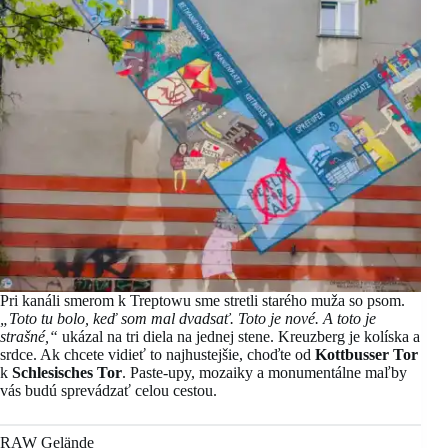
Pri kanáli smerom k Treptowu sme stretli starého muža so psom.
„Toto tu bolo, keď som mal dvadsať. Toto je nové. A toto je
strašné,“
ukázal na tri diela na jednej stene. Kreuzberg je kolíska a
srdce. Ak chcete vidieť to najhustejšie, choďte od
Kottbusser Tor
k
Schlesisches Tor
. Paste-upy, mozaiky a monumentálne maľby
vás budú sprevádzať celou cestou.
RAW Gelände