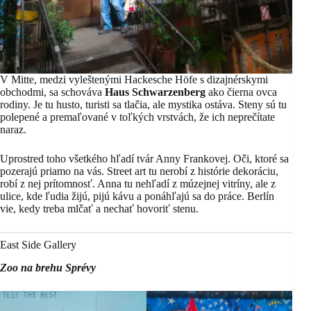
V Mitte, medzi vyleštenými Hackesche Höfe s dizajnérskymi
obchodmi, sa schováva
Haus Schwarzenberg
ako čierna ovca
rodiny. Je tu husto, turisti sa tlačia, ale mystika ostáva. Steny sú tu
polepené a premaľované v toľkých vrstvách, že ich neprečítate
naraz.
Uprostred toho všetkého hľadí tvár Anny Frankovej. Oči, ktoré sa
pozerajú priamo na vás. Street art tu nerobí z histórie dekoráciu,
robí z nej prítomnosť. Anna tu nehľadí z múzejnej vitríny, ale z
ulice, kde ľudia žijú, pijú kávu a ponáhľajú sa do práce. Berlín
vie, kedy treba mlčať a nechať hovoriť stenu.
East Side Gallery
Zoo na brehu Sprévy