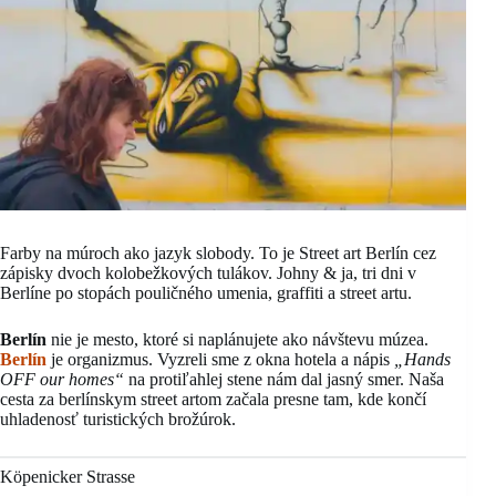
Farby na múroch ako jazyk slobody. To je Street art Berlín cez
zápisky dvoch kolobežkových tulákov. Johny & ja, tri dni v
Berlíne po stopách pouličného umenia, graffiti a street artu.
Berlín
nie je mesto, ktoré si naplánujete ako návštevu múzea.
Berlín
je organizmus. Vyzreli sme z okna hotela a nápis
„Hands
OFF our homes“
na protiľahlej stene nám dal jasný smer. Naša
cesta za berlínskym street artom začala presne tam, kde končí
uhladenosť turistických brožúrok.
Köpenicker Strasse