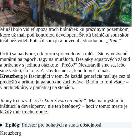
Murál bolo vidieť spoza troch bráničiek ku prázdnym pozemkom,
ktoré už mali pod kontrolou developeri. Štvrtú bráničku som skôr
tušil než videl. Potlačil som ju a povedal jednoducho:
„Tam.“
Ocitli sa na dvore, o ktorom sprievodcovia mlčia. Steny vrstvené
murálmi na tagoch, tagy na muráloch. Desiatky squatových zákutí
a príbehov s jedinou otázkou: „Prečo?“ Nezastavili sme sa, lebo
sme vedeli, čo to je. Zastavili sme sa, lebo to nešlo inak.
Kreuzberg
je fascinujúci v tom, že každá generácia maľuje cez tú
predošlú a pritom ju paradoxne zachováva. Berlín to robí všade –
v architektúre, v pamäti aj na stenách.
Johny to nazval
„výkrikom života na múre“
. Mal na mysli múr
inštitúcií a developerov, nie ten betónový – hoci v tomto meste je
každý múr trochu oboje.
Epilóg:
Priestor pre bohatých a strata dôstojnosti
Kreuzberg