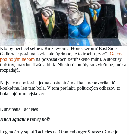
Kto by nechcel selfie s Brežnevom a Honeckerom? East Side
Gallery je povinná jazda, ale úprimne, je to trochu „zoo“.
Galéria
pod holým nebom
na pozostatkoch berlínskeho múru. Autobusy
turistov, prázdne fľaše a hluk. Niektoré murály sú vyleštené, iné sa
rozpadajú.
Najviac ma oslovila jedna abstraktná maľba – nehovorila nič
konkrétne, len tam bola. V tom pretlaku politických odkazov to
bola najúprimnejšia vec.
Kunsthaus Tacheles
Duch squatu v novej koži
Legendárny squat Tacheles na Oranienburger Strasse už nie je