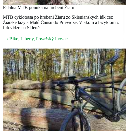
Fatálna MTB ponuka na hrebeni Žiaru
MTB cyklotrasa po hrebeni Žiaru zo Sklenianskych lúk cez
Žiarske lazy a Malú Čausu do Prievidze. Vlakom a bicyklom z
Prievidze na Sklené.
eBike
,
Liberty
,
Považský Inovec