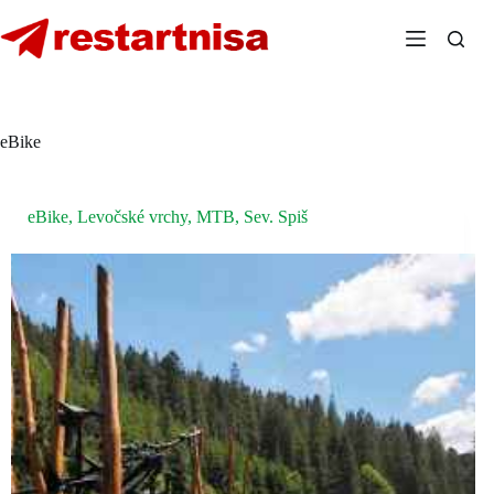
Skip
to
content
eBike
eBike
,
Levočské vrchy
,
MTB
,
Sev. Spiš