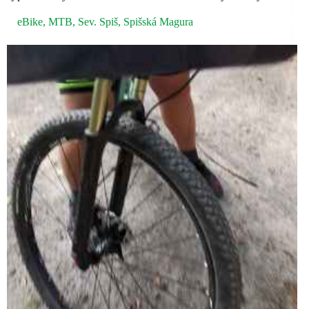
eBike
,
MTB
,
Sev. Spiš
,
Spišská Magura