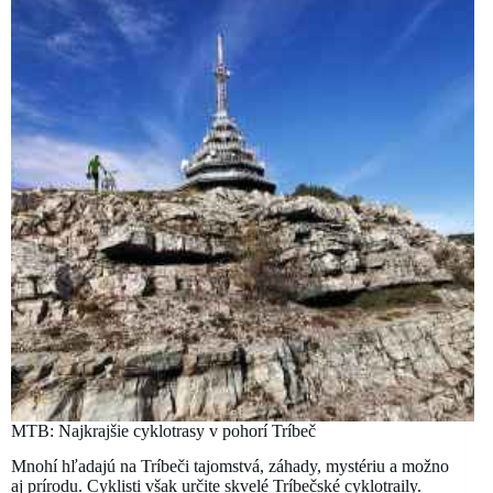
MTB: Najkrajšie cyklotrasy v pohorí Tríbeč
Mnohí hľadajú na Tríbeči tajomstvá, záhady, mystériu a možno
aj prírodu. Cyklisti však určite skvelé Tríbečské cyklotraily.