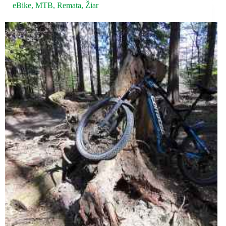
eBike
,
MTB
,
Remata
,
Žiar