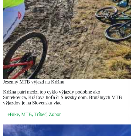
Jesenný MTB výjazd na Krížnu
Krížna patrí medzi top cyklo výjazdy podobne ako
Smrekovica, Kráľova hoľa či Sliezsky dom. Brutálnych MTB
výjazdov je na Slovensku viac.
eBike
,
MTB
,
Tríbeč
,
Zobor