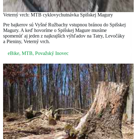
Veterný vrch: MTB cyklovychutnávka Spišskej Magury
Pre bajkerov sú Vyšné Ružbachy vstupnou bránou do Spišskej
Magury. A keď hovoríme o Spišskej Magure musíme
spomenúť aj jeden z najkrajších výhľadov na Tatry, Levočáky
a Pieniny, Veterný vrch.
eBike
,
MTB
,
Považský Inovec