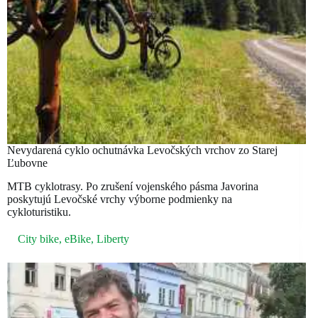
Nevydarená cyklo ochutnávka Levočských vrchov zo Starej
Ľubovne
MTB cyklotrasy. Po zrušení vojenského pásma Javorina
poskytujú Levočské vrchy výborne podmienky na
cykloturistiku.
City bike
,
eBike
,
Liberty