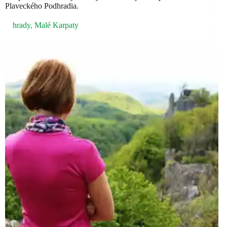
Plaveckého Podhradia.
hrady
,
Malé Karpaty