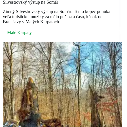
Silvestrovský výstup na Somár
Zimný Silvestrovský výstup na Somár! Tento kopec ponúka
veľa turistickej muziky za málo peňazí a času, kúsok od
Bratislavy v Malých Karpatoch.
Malé Karpaty