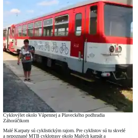
Cyklovýlet okolo Vápennej a Plaveckého podhradia
Záhoráčikom
Malé Karpaty sú cyklistickým rajom. Pre cyklistov sú tu skvelé
a nepoznané MTB cyklotrasy okolo Malých karpát a