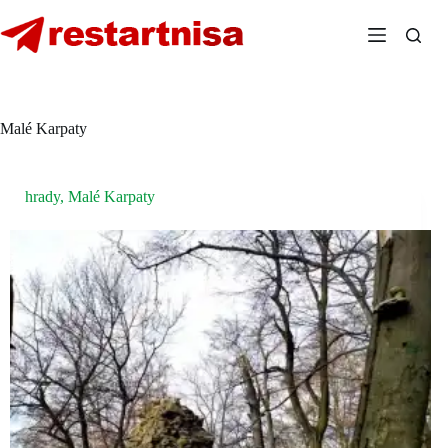
Skip
to
content
Malé Karpaty
hrady
,
Malé Karpaty