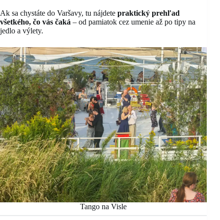
Ak sa chystáte do Varšavy, tu nájdete
praktický prehľad
všetkého, čo vás čaká
– od pamiatok cez umenie až po tipy na
jedlo a výlety.
Tango na Visle