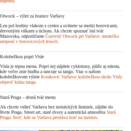
legendy
.
Otwock – výlet za hranice Varšavy
Len pol hodiny vlakom z centra a ocitnete sa medzi borovicami,
drevenými vilkami a tichom. Ak chcete spoznať inú tvár
Mazovska, odporúčame
Čarovný Otwock pri Varšave: mestečko
utopené v borovicových lesoch.
Kolobežkou popri Visle
Visla je tepna mesta. Popri nej nájdete cyklotrasy, pláže aj miesta,
kde večer znie hudba a tancuje sa tango. Viac o našom
kolobežkovom výlete
Kostkovic Varšava: kolobežkou okolo Visly
objaviť krásu tanga.
Stará Praga – drsná tvár mesta
Ak chcete vidieť Varšavu bez turistických šminiek, zájdite do
štvrte Praga. Street art, staré dvory a autentická atmosféra
Stará
Praga: štvrť, kde sa Varšava prestáva hrať na turistov
.