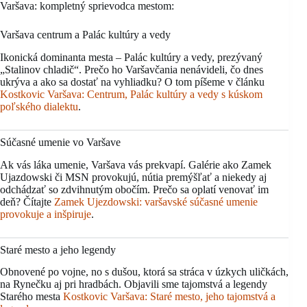
Varšava: kompletný sprievodca mestom:
Varšava centrum a Palác kultúry a vedy
Ikonická dominanta mesta – Palác kultúry a vedy, prezývaný
„Stalinov chladič“. Prečo ho Varšavčania nenávideli, čo dnes
ukrýva a ako sa dostať na vyhliadku? O tom píšeme v článku
Kostkovic Varšava: Centrum, Palác kultúry a vedy s kúskom
poľského dialektu
.
Súčasné umenie vo Varšave
Ak vás láka umenie, Varšava vás prekvapí. Galérie ako Zamek
Ujazdowski či MSN provokujú, nútia premýšľať a niekedy aj
odchádzať so zdvihnutým obočím. Prečo sa oplatí venovať im
deň? Čítajte
Zamek Ujezdowski: varšavské súčasné umenie
provokuje a inšpiruje
.
Staré mesto a jeho legendy
Obnovené po vojne, no s dušou, ktorá sa stráca v úzkych uličkách,
na Rynečku aj pri hradbách. Objavili sme tajomstvá a legendy
Starého mesta
Kostkovic Varšava: Staré mesto, jeho tajomstvá a