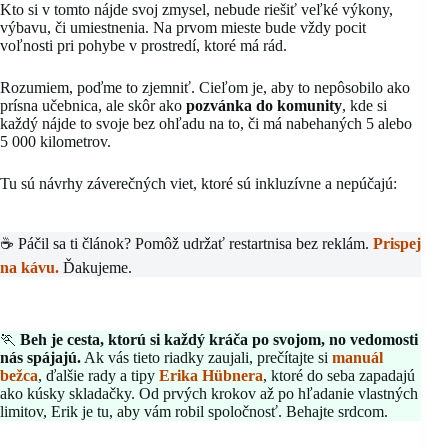
Kto si v tomto nájde svoj zmysel, nebude riešiť veľké výkony,
výbavu, či umiestnenia. Na prvom mieste bude vždy pocit
voľnosti pri pohybe v prostredí, ktoré má rád.
Rozumiem, poďme to zjemniť. Cieľom je, aby to nepôsobilo ako
prísna učebnica, ale skôr ako
pozvánka do komunity
, kde si
každý nájde to svoje bez ohľadu na to, či má nabehaných 5 alebo
5 000 kilometrov.
Tu sú návrhy záverečných viet, ktoré sú inkluzívne a nepúčajú:
☕ Páčil sa ti článok? Pomôž udržať restartnisa bez reklám.
Prispej
na kávu.
Ďakujeme.
🏃
Beh je cesta, ktorú si každý kráča po svojom, no vedomosti
nás spájajú.
Ak vás tieto riadky zaujali, prečítajte si
manuál
bežca
, ďalšie rady a tipy
Erika Hübnera
, ktoré do seba zapadajú
ako kúsky skladačky. Od prvých krokov až po hľadanie vlastných
limitov, Erik je tu, aby vám robil spoločnosť. Behajte srdcom.