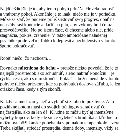
Najdôležitejšie je to, aby tento pohyb prinášal človeku radosť
a vnútorný pokoj. Akonáhle je to inak, niečo nie je v poriadku.
Môže sa stať, že budeme príliš sledovať svoj progres, dbať na
neustály rast kondície a tlačiť na pílu, aby výkony boli čoraz
presvedčivejšie. No po istom čase, či chceme alebo nie, príde
stagnácia, pokles, zranenie. V takto ambiciózne naladenej
psychike príde veľmi ľahko k depresii a nechutenstvu v tomto
športe pokračovať.
Robiť niečo, čo nechcem…
Rovnako
nútenie sa do behu
– pretože niekto povedal, že je to
najlepší prostriedok ako schudnúť, alebo nabrať kondíciu – je
rýchla cesta, ako s ním skončiť. Pokiaľ si bežec nenájde v tomto
pohybe (alebo priestore, kde sa pohybuje) doslova záľubu, je len
otázkou času, kedy s tým skončí.
Každý sa musí zamyslieť a vybrať si z toho to pozitívne. A to
pozitívne potom musí do svojich tréningov zaraďovať čo
najčastejšie, ako sa len dá. Kľudne to môžu byť aj intenzívne
výbehy kopcov, kedy ide srdce vyletieť z hrudníka a kľudne to
môžu byť pôžitkárske pobehania v pomalom tempe okolo jazera.
Treba skúšať, striedať prostredia, denné doby, intenzity, vždy sa