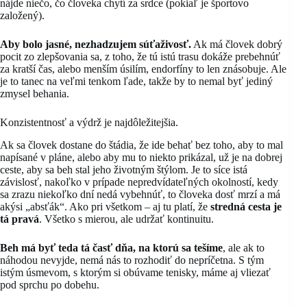
nájde niečo, čo človeka chytí za srdce (pokiaľ je športovo
založený).
Aby bolo jasné, nezhadzujem súťaživosť.
Ak má človek dobrý
pocit zo zlepšovania sa, z toho, že tú istú trasu dokáže prebehnúť
za kratší čas, alebo menším úsilím, endorfíny to len znásobuje. Ale
je to tanec na veľmi tenkom ľade, takže by to nemal byť jediný
zmysel behania.
Konzistentnosť a výdrž je najdôležitejšia.
Ak sa človek dostane do štádia, že ide behať bez toho, aby to mal
napísané v pláne, alebo aby mu to niekto prikázal, už je na dobrej
ceste, aby sa beh stal jeho životným štýlom. Je to síce istá
závislosť, nakoľko v prípade nepredvídateľných okolností, kedy
sa zrazu niekoľko dní nedá vybehnúť, to človeka dosť mrzí a má
akýsi „absťák“. Ako pri všetkom – aj tu platí, že
stredná cesta je
tá pravá
. Všetko s mierou, ale udržať kontinuitu.
Beh má byť teda tá časť dňa, na ktorú sa tešíme
, ale ak to
náhodou nevyjde, nemá nás to rozhodiť do nepríčetna. S tým
istým úsmevom, s ktorým si obúvame tenisky, máme aj vliezať
pod sprchu po dobehu.