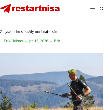
Skip
to
content
Zmysel behu si každý musí nájsť sám
Erik Hübner
jan 15, 2026
Beh