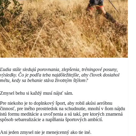
Ľudia stále sledujú porovnania, zlepšenia, tréningové posuny,
výsledky. Čo je podľa teba najdôležitejšie, aby človek dosiahol
métu, kedy sa behanie stáva životným štýlom?
Zmysel behu si každý musí nájsť sám.
Pre niekoho je to doplnkový šport, aby robil akúsi aeróbnu
činnosť, pre iného prostriedok na schudnutie, mnohí v ňom nájdu
istú formu meditácie a uvoľnenia a sú takí, pre ktorých znamená
spôsob sebarealizácie a napĺňania športových ambícií.
Ani jeden zmysel nie je menejcenný ako tie iné.