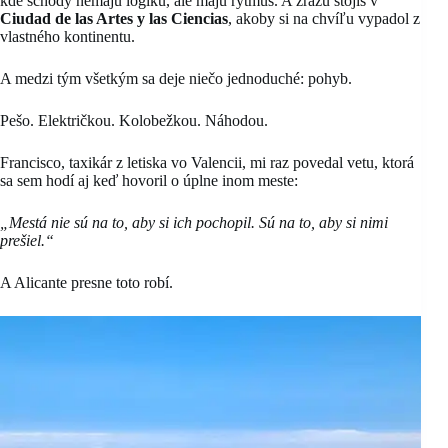
kde schody nemajú logiku, ale majú rytmus. A zrazu stojíš v
Ciudad de las Artes y las Ciencias
, akoby si na chvíľu vypadol z
vlastného kontinentu.
A medzi tým všetkým sa deje niečo jednoduché: pohyb.
Pešo. Električkou. Kolobežkou. Náhodou.
Francisco, taxikár z letiska vo Valencii, mi raz povedal vetu, ktorá
sa sem hodí aj keď hovoril o úplne inom meste:
„Mestá nie sú na to, aby si ich pochopil. Sú na to, aby si nimi
prešiel.“
A Alicante presne toto robí.