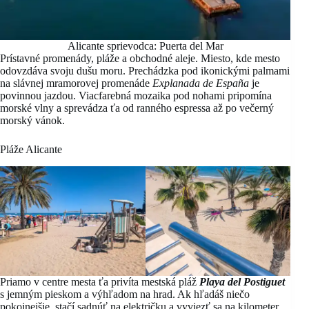
Alicante sprievodca: Puerta del Mar
Prístavné promenády, pláže a obchodné aleje. Miesto, kde mesto
odovzdáva svoju dušu moru. Prechádzka pod ikonickými palmami
na slávnej mramorovej promenáde
Explanada de España
je
povinnou jazdou. Viacfarebná mozaika pod nohami pripomína
morské vlny a sprevádza ťa od ranného espressa až po večerný
morský vánok.
Pláže Alicante
Priamo v centre mesta ťa privíta mestská pláž
Playa del Postiguet
s jemným pieskom a výhľadom na hrad. Ak hľadáš niečo
pokojnejšie, stačí sadnúť na električku a vyviezť sa na kilometer