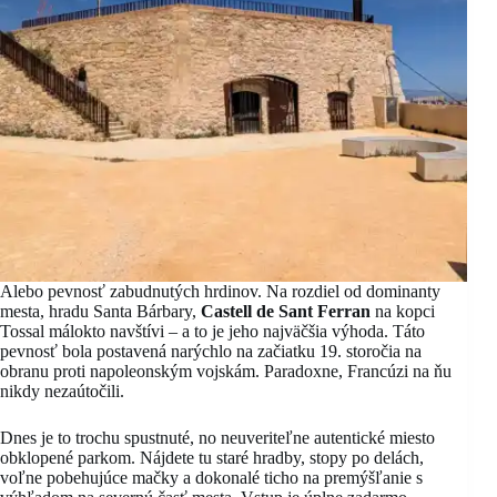
Alebo pevnosť zabudnutých hrdinov. Na rozdiel od dominanty
mesta, hradu Santa Bárbary,
Castell de Sant Ferran
na kopci
Tossal málokto navštívi – a to je jeho najväčšia výhoda. Táto
pevnosť bola postavená narýchlo na začiatku 19. storočia na
obranu proti napoleonským vojskám. Paradoxne, Francúzi na ňu
nikdy nezaútočili.
Dnes je to trochu spustnuté, no neuveriteľne autentické miesto
obklopené parkom. Nájdete tu staré hradby, stopy po delách,
voľne pobehujúce mačky a dokonalé ticho na premýšľanie s