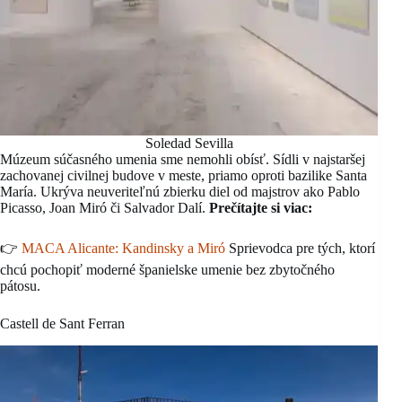
Soledad Sevilla
Múzeum súčasného umenia sme nemohli obísť. Sídli v najstaršej
zachovanej civilnej budove v meste, priamo oproti bazilike Santa
María. Ukrýva neuveriteľnú zbierku diel od majstrov ako Pablo
Picasso, Joan Miró či Salvador Dalí.
Prečítajte si viac:
👉
MACA Alicante: Kandinsky a Miró
Sprievodca pre tých, ktorí
chcú pochopiť moderné španielske umenie bez zbytočného
pátosu.
Castell de Sant Ferran