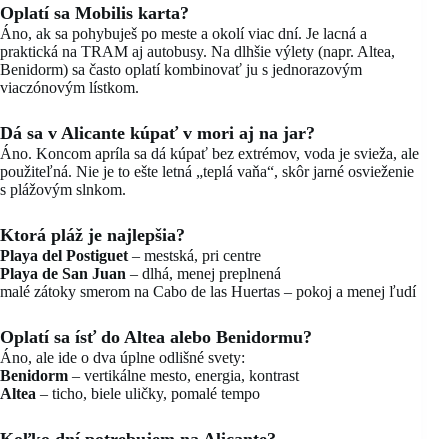
Oplatí sa Mobilis karta?
Áno, ak sa pohybuješ po meste a okolí viac dní. Je lacná a
praktická na TRAM aj autobusy. Na dlhšie výlety (napr. Altea,
Benidorm) sa často oplatí kombinovať ju s jednorazovým
viaczónovým lístkom.
Dá sa v Alicante kúpať v mori aj na jar?
Áno. Koncom apríla sa dá kúpať bez extrémov, voda je svieža, ale
použiteľná. Nie je to ešte letná „teplá vaňa“, skôr jarné osvieženie
s plážovým slnkom.
Ktorá pláž je najlepšia?
Playa del Postiguet
– mestská, pri centre
Playa de San Juan
– dlhá, menej preplnená
malé zátoky smerom na Cabo de las Huertas – pokoj a menej ľudí
Oplatí sa ísť do Altea alebo Benidormu?
Áno, ale ide o dva úplne odlišné svety:
Benidorm
– vertikálne mesto, energia, kontrast
Altea
– ticho, biele uličky, pomalé tempo
Koľko dní potrebujem na Alicante?