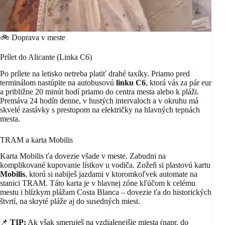
🚲 Doprava v meste
Prílet do Alicante (Linka C6)
Po prílete na letisko netreba platiť drahé taxíky. Priamo pred
terminálom nastúpite na autobusovú
linku C6
, ktorá vás za pár eur
a približne 20 minút hodí priamo do centra mesta alebo k pláži.
Premáva 24 hodín denne, v hustých intervaloch a v okruhu má
skvelé zastávky s prestupom na električky na hlavných tepnách
mesta.
TRAM a karta Mobilis
Karta Mobilis ťa dovezie všade v meste. Zabudni na
komplikované kupovanie lístkov u vodiča. Zožeň si plastovú kartu
Mobilis
, ktorú si nabiješ jazdami v ktoromkoľvek automate na
stanici TRAM. Táto karta je v hlavnej zóne kľúčom k celému
mestu i blízkym plážam Costa Blanca – dovezie ťa do historických
štvrtí, na skryté pláže aj do susedných miest.
📌
TIP:
Ak však smeruješ na vzdialenejšie miesta (napr. do