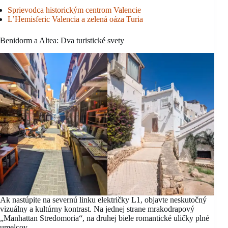
Sprievodca historickým centrom Valencie
L’Hemisferic Valencia a zelená oáza Turia
Benidorm a Altea: Dva turistické svety
Ak nastúpite na severnú linku električky L1, objavte neskutočný
vizuálny a kultúrny kontrast. Na jednej strane mrakodrapový
„Manhattan Stredomoria“, na druhej biele romantické uličky plné
umelcov.