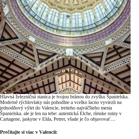
Hlavná železničná stanica je tvojou bránou do zvyšku Španielska.
Moderné rýchlovlaky nás pohodlne a vcelko lacno vyviezli na
jednodňový výlet do Valencie, tretieho najväčšieho mesta
Španielska. ale je len na tebe: autentická Elche, rímske ruiny v
Cartagene, jaskyne v Elda, Petrer, všade je čo objavovať…
Prečítajte si viac v Valencii: