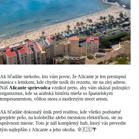
Ak hľadáte niekoho, kto vám povie, že Alicante je len prestupná
stanica s letiskom, kde chytíte taxík do rezortu, ste na zlej adrese.
Náš
Alicante sprievodca
vznikol preto, aby vám ukázal pulzujúci
organizmus, kde sa arabská história mieša so španielskym
temperamentom, vôňou mora a moderným street artom.
Ak hľadáte dokonalý únik pred realitou, kde všetko podstatné
prejdete pešo, na kolobežke alebo mestskou električkou, ste na
správnom mieste. Toto je náš kompletný hub, ktorý vás prevedie
tým najlepším z Alicante a jeho okolia. 🫑🇪🇸🌴