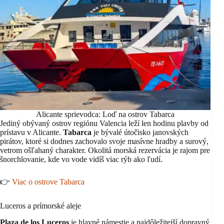
Alicante sprievodca: Loď na ostrov Tabarca
Jediný obývaný ostrov regiónu Valencia leží len hodinu plavby od
prístavu v Alicante.
Tabarca
je bývalé útočisko janovských
pirátov, ktoré si dodnes zachovalo svoje masívne hradby a surový,
vetrom ošľahaný charakter. Okolitá morská rezervácia je rajom pre
šnorchlovanie, kde vo vode vidíš viac rýb ako ľudí.
👉
Viac o ostrove Tabarca
Luceros a prímorské aleje
Plaza de los Luceros
je hlavné námestie a najdôležitejší dopravný