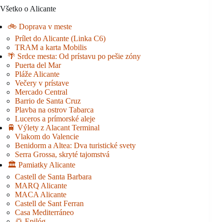
Všetko o Alicante
🚲 Doprava v meste
Prílet do Alicante (Linka C6)
TRAM a karta Mobilis
🌴 Srdce mesta: Od prístavu po pešie zóny
Puerta del Mar
Pláže Alicante
Večery v prístave
Mercado Central
Barrio de Santa Cruz
Plavba na ostrov Tabarca
Luceros a prímorské aleje
🚆 Výlety z Alacant Terminal
Vlakom do Valencie
Benidorm a Altea: Dva turistické svety
Serra Grossa, skryté tajomstvá
🏛️ Pamiatky Alicante
Castell de Santa Barbara
MARQ Alicante
MACA Alicante
Castell de Sant Ferran
Casa Mediterráneo
🌅 Epilóg