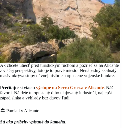
Ak chcete utiecť pred turistickým ruchom a pozrieť sa na Alicante
z vtáčej perspektívy, toto je to pravé miesto. Nenápadný skalnatý
masív ukrýva stopy dávnej histórie a opustené vojenské bunkre.
Prečítajte si viac
o
výstupe na Serra Grossa v Alicante
. Náš
favorit. Nájdete tu opustený dlho utajovaný industriál, najlepší
západ slnka a výhľady bez davov ľudí.
🏛️ Pamiatky Alicante
Sú ako príbehy vpísané do kameňa
.