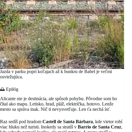
Jazda v parku popri koľajach až k bunkru de Babel je veľmi
osviežujúca.
🌅 Epilóg
Alicante nie je destinácia, ale spôsob pohybu. Pôvodne som ho
čítal ako mapu. Letisko, hrad, pláž, električka, hotovo. Lenže
mesto sa správa inak. Nič ti nevysvetľuje. Len ťa nechá ísť.
Raz sedíš pod hradom
Castell de Santa Bárbara
, kde vietor robí
viac hluku než turisti. Inokedy sa stratíš v
Barrio de Santa Cruz
,