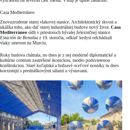
výhľadom na severnú časť mesta. Vstup je úplne zadarmo.
Casa Mediterráneo
Znovuzrodenie starej vlakovej stanice. Architektonický skvost a
ukážka toho, ako dať starej industriálnej budove nový život.
Casa
Mediterráneo
sídli v priestoroch bývalej železničnej stanice
Estación de Benalúa
z 19. storočia, odkiaľ kedysi odchádzali
vlaky smerom na Murciu.
Roky budova chátrala, no dnes je z nej moderné diplomatické a
kultúrne centrum zastrešené ikonickou, modro podsvietenou
konštrukciou. Staré koľajiská a hrdzavé oceľové nosníky tu dnes
koexistujú s prednáškovými sálami a výstavami.