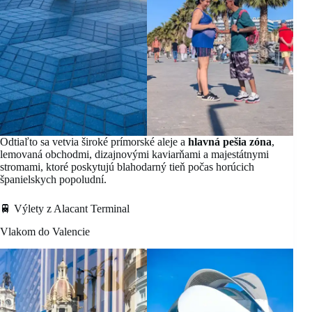
Odtiaľto sa vetvia široké prímorské aleje a
hlavná pešia zóna
,
lemovaná obchodmi, dizajnovými kaviarňami a majestátnymi
stromami, ktoré poskytujú blahodarný tieň počas horúcich
španielskych popoludní.
🚆 Výlety z Alacant Terminal
Vlakom do Valencie