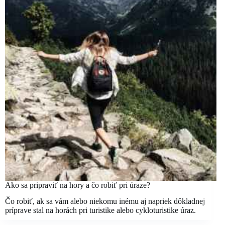
Ako sa pripraviť na hory a čo robiť pri úraze?
Čo robiť, ak sa vám alebo niekomu inému aj napriek dôkladnej
príprave stal na horách pri turistike alebo cykloturistike úraz.