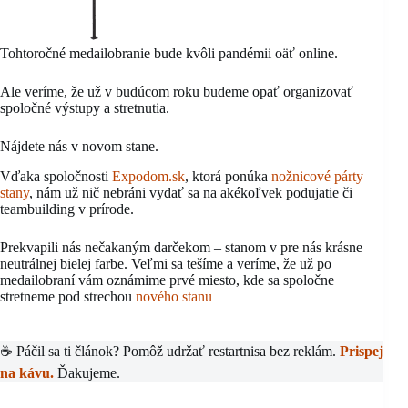
Tohtoročné medailobranie bude kvôli pandémii oäť online.
Ale veríme, že už v budúcom roku budeme opať organizovať
spoločné výstupy a stretnutia.
Nájdete nás v novom stane.
Vďaka spoločnosti
Expodom.sk
, ktorá ponúka
nožnicové párty
stany
, nám už nič nebráni vydať sa na akékoľvek podujatie či
teambuilding v prírode.
Prekvapili nás nečakaným darčekom – stanom v pre nás krásne
neutrálnej bielej farbe. Veľmi sa tešíme a veríme, že už po
medailobraní vám oznámime prvé miesto, kde sa spoločne
stretneme pod strechou
nového stanu
☕ Páčil sa ti článok? Pomôž udržať restartnisa bez reklám.
Prispej
na kávu.
Ďakujeme.