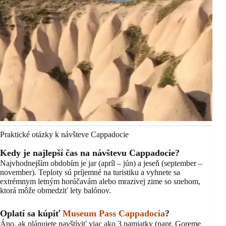
Praktické otázky k návšteve Cappadocie
Kedy je najlepší čas na návštevu Cappadocie?
Najvhodnejším obdobím je jar (apríl – jún) a jeseň (september –
november). Teploty sú príjemné na turistiku a vyhnete sa
extrémnym letným horúčavám alebo mrazivej zime so snehom,
ktorá môže obmedziť lety balónov.
Oplatí sa kúpiť
Museum Pass Cappadocia
?
Áno, ak plánujete navštíviť viac ako 3 pamiatky (napr. Goreme