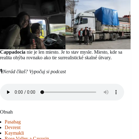
Cappadocia
nie je len miesto. Je to stav mysle. Miesto, kde sa
realita ohýba rovnako ako tie surrealistické skalné útvary.
🎙️
Nerád čítaš? Vypočuj si podcast
Obsah
Pasabag
Devrent
Kaymakli
Rose Valley a Cavusin