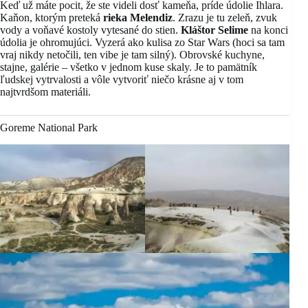
Keď už máte pocit, že ste videli dosť kameňa, príde údolie Ihlara.
Kaňon, ktorým preteká
rieka Melendiz
. Zrazu je tu zeleň, zvuk
vody a voňavé kostoly vytesané do stien.
Kláštor Selime
na konci
údolia je ohromujúci. Vyzerá ako kulisa zo Star Wars (hoci sa tam
vraj nikdy netočili, ten vibe je tam silný). Obrovské kuchyne,
stajne, galérie – všetko v jednom kuse skaly. Je to pamätník
ľudskej vytrvalosti a vôle vytvoriť niečo krásne aj v tom
najtvrdšom materiáli.
Goreme National Park