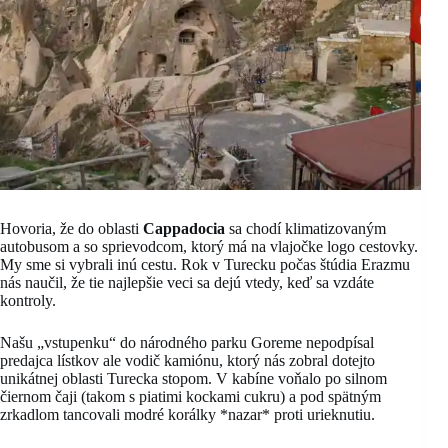
Hovoria, že do oblasti
Cappadocia
sa chodí klimatizovaným
autobusom a so sprievodcom, ktorý má na vlajočke logo cestovky.
My sme si vybrali inú cestu. Rok v Turecku počas štúdia Erazmu
nás naučil, že tie najlepšie veci sa dejú vtedy, keď sa vzdáte
kontroly.
Našu „vstupenku“ do národného parku Goreme nepodpísal
predajca lístkov ale vodič kamiónu, ktorý nás zobral dotejto
unikátnej oblasti Turecka stopom. V kabíne voňalo po silnom
čiernom čaji (takom s piatimi kockami cukru) a pod spätným
zrkadlom tancovali modré korálky *nazar* proti urieknutiu.