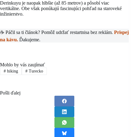
Derinkuyu je naopak hlbšie (až 85 metrov) a pôsobí viac
vertikálne. Obe však ponúkajú fascinujúci pohľad na staroveké
inžinierstvo.
☕ Páčil sa ti článok? Pomôž udržať restartnisa bez reklám.
Prispej
na kávu.
Ďakujeme.
Mohlo by vás zaujímať
#
hiking
#
Turecko
Pošli ďalej