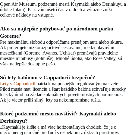
Open Air Museum, podzemné mestá Kaymakli alebo Derinkuyu a
údolie Ihlara). Pass vám ušetrí čas v radoch a výrazne zníži
celkové náklady na vstupné.
Ako sa najlepšie pohybovať po národnom parku
Goreme?
Pre maximálnu slobodu odporúčame prenájom auta alebo skútra.
Ak preferujete nízkorozpočtové cestovanie, medzi hlavnými
mestečkami (Goreme, Avanos, Uchisar) premávajú pravidelne
miestne minibusy (dolmuše). Mnohé údolia, ako Rose Valley, sú
však najlepšie dostupné pešo.
Sú lety balónom v Cappadocii bezpečné?
Lety v Cappadocii
patria k najprísnejšie regulovaným na svete.
Piloti musia mať licenciu a štart každého balóna schvaľuje turecký
letecký úrad na základe aktuálnych poveternostných podmienok.
Ak je vietor príliš silný, lety sa nekompromisne rušia.
Ktoré podzemné mesto navštíviť: Kaymakli alebo
Derinkuyu?
„Kaymakli je širšie a má viac horizontálnych chodieb, čo je o
niečo menej náročné pre ľudí s rešpektom z úzkych priestorov.