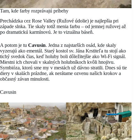
Tam, kde farby rozprávajú príbehy
Prechádzka cez Rose Valley (Ružové údolie) je najlepšia pri
západe slnka. Tie skaly totiž menia farbu – od jemnej ružovej až
po dramatickú karmínovú. Je to vizuálna báseň.
A potom je tu
Cavusin
. Jedna z najstarších osád, kde skaly
vyzerajú ako ementál. Starý kostol sv. Jána Krstiteľa tu stojí ako
tichý svedok čias, keď holuby boli dôležitejšie ako Wi-Fi signál.
Miestni ich chovali v skalných holubníkoch kvôli hnojivu.
Symbióza, ktorú sme my v mestách už dávno stratili. Dnes sú tie
diery v skalách prázdne, ak nerátame ozvenu našich krokov a
občasný závan minulosti.
Cavusin