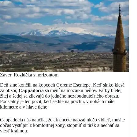
Záver: Rozlúčka s horizontom
Deň sme končili na kopcoch Goreme Esentepe. Keď slnko klesá
za obzor,
Cappadocia
sa mení na mozaiku tieňov. Farby bielej,
žltej a šedej sa zlievajú do jedného nezabudnuteľného obrazu.
Podstatný je ten pocit, keď sedíte na prachu, v nohách máte
kilometre a v hlave ticho.
Cappadocia nás naučila, že ak chcete naozaj niečo vidieť, musíte
občas vystúpiť z komfortnej zóny, stopnúť si tirák a nechať sa
viesť krajinou.