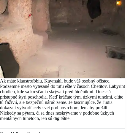
Ak máte klaustrofóbiu, Kaymakli bude váš osobný očistec.
Podzemné mesto vytesané do tufu ešte v časoch Chetitov. Labyrint
chodieb, kde sa kresťania skrývali pred útočníkmi. Dnes sú
prístupné štyri poschodia. Keď kráčate tými úzkymi tunelmi, cítite
tú ťaživú, ale bezpečnú náruč zeme. Je fascinujúce, že ľudia
dokázali vytvoriť celý svet pod povrchom, len aby prežili.
Niekedy sa pýtam, či sa dnes neskrývame v podobne úzkych
mentálnych tuneloch, len sú digitálne.