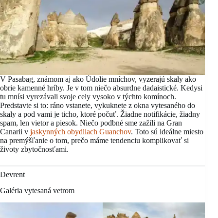
V Pasabag, známom aj ako Údolie mníchov, vyzerajú skaly ako
obrie kamenné hríby. Je v tom niečo absurdne dadaistické. Kedysi
tu mnísi vyrezávali svoje cely vysoko v týchto komínoch.
Predstavte si to: ráno vstanete, vykuknete z okna vytesaného do
skaly a pod vami je ticho, ktoré počuť. Žiadne notifikácie, žiadny
spam, len vietor a piesok. Niečo podbné sme zažili na Gran
Canarii v
jaskynných obydliach Guanchov
. Toto sú ideálne miesto
na premýšľanie o tom, prečo máme tendenciu komplikovať si
životy zbytočnosťami.
Devrent
Galéria vytesaná vetrom