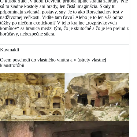
O kúsok ďalej, v údolí Devrent, príroda úplne stratila zábrany. Nie
sú tu žiadne kostoly ani hrady, len čistá imaginácia. Skaly tu
pripomínajú zvieratá, postavy, sny. Je to ako Rorschachov test v
nadživotnej veľkosti. Vidíte tam ťavu? Alebo je to len váš odraz
túžby po niečom exotickom? V tejto krajine „rozprávkových
komínov“ sa hranica medzi tým, čo je skutočné a čo je len prelud z
horúčavy, nebezpečne stiera.
Kaymakli
Osem poschodí do vlastného vnútra a v ústrety vlastnej
klaustrofóbii