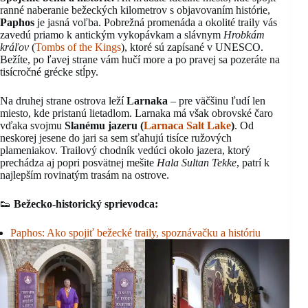
ranné naberanie bežeckých kilometrov s objavovaním histórie,
Paphos
je jasná voľba. Pobrežná promenáda a okolité traily vás
zavedú priamo k antickým vykopávkam a slávnym
Hrobkám
kráľov
(
Tombs of the Kings
), ktoré sú zapísané v UNESCO.
Bežíte, po ľavej strane vám hučí more a po pravej sa pozeráte na
tisícročné grécke stĺpy.
Na druhej strane ostrova leží
Larnaka
– pre väčšinu ľudí len
miesto, kde pristanú lietadlom. Larnaka má však obrovské čaro
vďaka svojmu
Slanému jazeru (
Larnaca Salt Lake
)
. Od
neskorej jesene do jari sa sem sťahujú tisíce ružových
plameniakov. Trailový chodník vedúci okolo jazera, ktorý
prechádza aj popri posvätnej mešite
Hala Sultan Tekke
, patrí k
najlepším rovinatým trasám na ostrove.
👟
Bežecko-historický sprievodca:
Paphos: Ako spojiť bežecké traily, spoznávačku a históriu