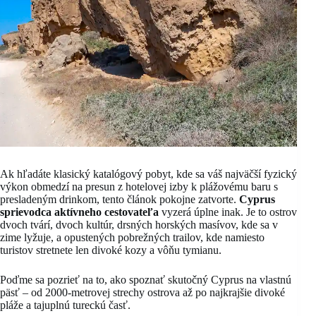
Ak hľadáte klasický katalógový pobyt, kde sa váš najväčší fyzický
výkon obmedzí na presun z hotelovej izby k plážovému baru s
presladeným drinkom, tento článok pokojne zatvorte.
Cyprus
sprievodca aktívneho cestovateľa
vyzerá úplne inak. Je to ostrov
dvoch tvárí, dvoch kultúr, drsných horských masívov, kde sa v
zime lyžuje, a opustených pobrežných trailov, kde namiesto
turistov stretnete len divoké kozy a vôňu tymianu.
Poďme sa pozrieť na to, ako spoznať skutočný Cyprus na vlastnú
päsť – od 2000-metrovej strechy ostrova až po najkrajšie divoké
pláže a tajuplnú tureckú časť.