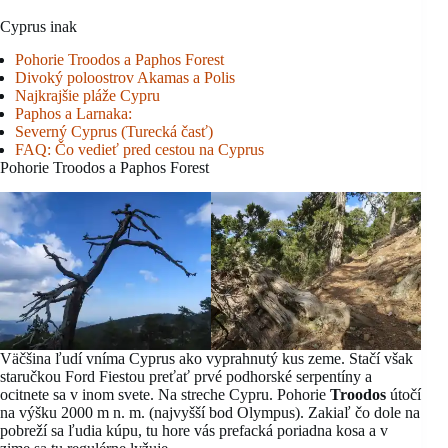
Cyprus inak
Pohorie Troodos a Paphos Forest
Divoký poloostrov Akamas a Polis
Najkrajšie pláže Cypru
Paphos a Larnaka:
Severný Cyprus (Turecká časť)
FAQ: Čo vedieť pred cestou na Cyprus
Pohorie Troodos a Paphos Forest
Väčšina ľudí vníma Cyprus ako vyprahnutý kus zeme. Stačí však
staručkou Ford Fiestou preťať prvé podhorské serpentíny a
ocitnete sa v inom svete. Na streche Cypru. Pohorie
Troodos
útočí
na výšku 2000 m n. m. (najvyšší bod Olympus). Zakiaľ čo dole na
pobreží sa ľudia kúpu, tu hore vás prefacká poriadna kosa a v