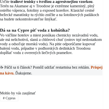
Určite
trailové tenisky s tvrdšou a agresívnejšou vzorkou
.
Terén na Akamase aj v Troodose je extrémne kamenistý, plný
ostrého vápenca, šotoliny a exposed koreňov. Klasické cestné
bežecké maratónky tu rýchlo zničíte a na šotolinových padákoch
sa budete nekontrolovateľne šmýkať.
Dá sa na Cypre piť voda z kohútika?
Vo väčšine hotelov a miest ponúkau chemicky nezávadnú vodu,
ale má nelichotivú, slanú a chlórovú chuť (ostrov trpí nedostatkom
vody a odsoľuje morskú vodu). Na pitie odporúčame kupovať
balenú vodu, prípadne v podhorských dedinkách Troodosu
dopĺňať vodu z overených liečivých prameňov.
☕ Páčil sa ti článok? Pomôž udržať restartnisa bez reklám.
Prispej
na kávu.
Ďakujeme.
Mohlo by vás zaujímať
#
Cyprus