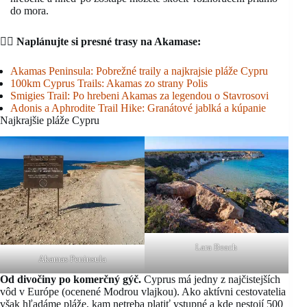
do mora.
🏃‍♂️
Naplánujte si presné trasy na Akamase:
Akamas Peninsula: Pobrežné traily a najkrajsie pláže Cypru
100km Cyprus Trails: Akamas zo strany Polis
Smigies Trail: Po hrebeni Akamas za legendou o Stavrosovi
Adonis a Aphrodite Trail Hike: Granátové jablká a kúpanie
Najkrajšie pláže Cypru
Lara Beach
Akamas Peninsula
Od divočiny po komerčný gýč.
Cyprus má jedny z najčistejších
vôd v Európe (ocenené Modrou vlajkou). Ako aktívni cestovatelia
však hľadáme pláže, kam netreba platiť vstupné a kde nestojí 500