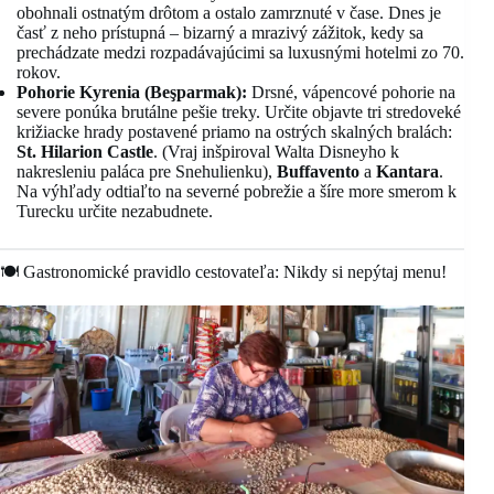
obohnali ostnatým drôtom a ostalo zamrznuté v čase. Dnes je
časť z neho prístupná – bizarný a mrazivý zážitok, kedy sa
prechádzate medzi rozpadávajúcimi sa luxusnými hotelmi zo 70.
rokov.
Pohorie Kyrenia (Beşparmak):
Drsné, vápencové pohorie na
severe ponúka brutálne pešie treky. Určite objavte tri stredoveké
križiacke hrady postavené priamo na ostrých skalných bralách:
St. Hilarion Castle
. (Vraj inšpiroval Walta Disneyho k
nakresleniu paláca pre Snehulienku),
Buffavento
a
Kantara
.
Na výhľady odtiaľto na severné pobrežie a šíre more smerom k
Turecku určite nezabudnete.
🍽️ Gastronomické pravidlo cestovateľa: Nikdy si nepýtaj menu!