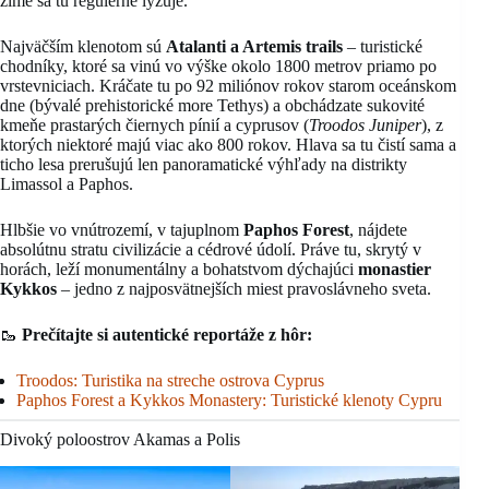
zime sa tu regulérne lyžuje.
Najväčším klenotom sú
Atalanti a Artemis trails
– turistické
chodníky, ktoré sa vinú vo výške okolo 1800 metrov priamo po
vrstevniciach. Kráčate tu po 92 miliónov rokov starom oceánskom
dne (bývalé prehistorické more Tethys) a obchádzate sukovité
kmeňe prastarých čiernych pínií a cyprusov (
Troodos Juniper
), z
ktorých niektoré majú viac ako 800 rokov. Hlava sa tu čistí sama a
ticho lesa prerušujú len panoramatické výhľady na distrikty
Limassol a Paphos.
Hlbšie vo vnútrozemí, v tajuplnom
Paphos Forest
, nájdete
absolútnu stratu civilizácie a cédrové údolí. Práve tu, skrytý v
horách, leží monumentálny a bohatstvom dýchajúci
monastier
Kykkos
– jedno z najposvätnejších miest pravoslávneho sveta.
🥾
Prečítajte si autentické reportáže z hôr:
Troodos: Turistika na streche ostrova Cyprus
Paphos Forest a Kykkos Monastery: Turistické klenoty Cypru
Divoký poloostrov Akamas a Polis