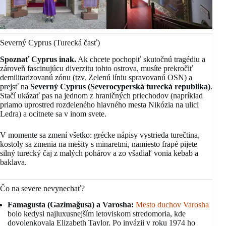
Severný Cyprus (Turecká časť)
Spoznať Cyprus inak.
Ak chcete pochopiť skutočnú tragédiu a
zároveň fascinujúcu diverzitu tohto ostrova, musíte prekročiť
demilitarizovanú zónu (tzv. Zelenú líniu spravovanú OSN) a
prejsť na
Severný Cyprus (Severocyperská turecká republika)
.
Stačí ukázať pas na jednom z hraničných priechodov (napríklad
priamo uprostred rozdeleného hlavného mesta Nikózia na ulici
Ledra) a ocitnete sa v inom svete.
V momente sa zmení všetko: grécke nápisy vystrieda turečtina,
kostoly sa zmenia na mešity s minaretmi, namiesto frapé pijete
silný turecký čaj z malých pohárov a zo všadiaľ vonia kebab a
baklava.
Čo na severe nevynechať?
Famagusta (Gazimağusa) a Varosha:
Mesto duchov Varosha
bolo kedysi najluxusnejším letoviskom stredomoria, kde
dovolenkovala Elizabeth Taylor. Po invázii v roku 1974 ho