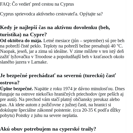
FAQ: Čo vedieť pred cestou na Cyprus
Cyprus sprievodca aktívneho cestovateľa. Opýtajte sa?
Kedy je najlepší čas na aktívnu dovolenku (beh,
turistika) na Cypre?
Od októbra do mája.
Letné mesiace (jún – september) sú pre beh
na pobreží čisté peklo. Teploty na pobreží bežne presahujú 40 °C.
Naopak, jeseň, jar a zima sú ideálne. V zime môžete v ten istý deň
zažiť lyžovačku v Troodose a popoludňajší beh v kraťasoch okolo
slaného jazera v Larnake.
Je bezpečné prechádzať na severnú (tureckú) časť
ostrova?
Úplne bezpečné.
Napätie z roku 1974 je dávno minulosťou. Dnes
funguje na ostrove niekoľko hraničných priechodov (pre peších aj
pre autá). Na prechod vám stačí platný občiansky preukaz alebo
pas. Ak idete autom z požičovne z južnej časti, na hranici si
dokúupte špeciálne zákonné poistenie. (cca 20-35 € podľa dĺžky
pobytu) Poistky z juhu na severe neplatia.
Akú obuv potrebujem na cyperské traily?