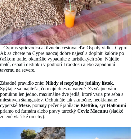
Cyprus sprievodca aktívneho cestovateľa: Ospalý vidiek Cypru
Ak sa chcete na Cypre naozaj dobre najesť a doplniť kalórie po
ťažkom traile, okamžite vypadnite z turistických zón. Nájdite
malú, ospalú dedinku v podhorí Troodosu alebo zapadnutú
tavernu na severe.
Zásadné pravidlo znie:
Nikdy si nepýtajte jedálny lístok.
Spýtajte sa majiteľa, čo majú dnes navarené. Zvyčajne vám
ponúknu len jedno, maximálne dve jedlá, ktoré varia pre seba a
miestnych štamgastov. Ochutnáte tak skutočné, neoklamané
cyperské
Meze
, pomaly pečené jahňacie
Kleftiko
, syr
Halloumi
priamo od farmára alebo pravý turecký
Ceviz Macunu
(sladké
zelené vlašské orechy).