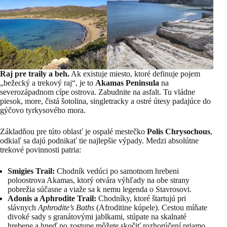
Raj pre traily a beh.
Ak existuje miesto, ktoré definuje pojem
„bežecký a trekový raj“, je to
Akamas Peninsula
na
severozápadnom cípe ostrova. Zabudnite na asfalt. Tu vládne
piesok, more, čistá šotolina, singletracky a ostré útesy padajúce do
gýčovo tyrkysového mora.
Základňou pre túto oblasť je ospalé mestečko
Polis Chrysochous
,
odkiaľ sa dajú podnikať tie najlepšie výpady. Medzi absolútne
trekové povinnosti patria:
Smigies Trail:
Chodník vedúci po samotnom hrebeni
poloostrova Akamas, ktorý otvára výhľady na obe strany
pobrežia súčasne a viaže sa k nemu legenda o Stavrosovi.
Adonis a Aphrodite Trail:
Chodníky, ktoré štartujú pri
slávnych
Aphrodite’s Baths
(Afroditine kúpele). Cestou míňate
divoké sady s granátovými jablkami, stúpate na skalnaté
hrebene a hneď po zostupe môžete skočiť rozhorúčení priamo