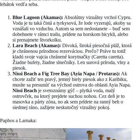
lehátok vedľa seba.
Blue Lagoon (Akamas):
Absolútny vizuálny vrchol Cypru.
Voda je tu taká čistá a tyrkysová, že lode vyzerajú, akoby sa
vznášali vo vzduchu. Autom sa sem nedostanete – buď sem
dobehnete v rámci trailu, prídete na horskom bicykli, alebo
si prenajmete štvorkolku.
Lara Beach (Akamas):
Divoká, široká piesočná pláž, ktorá
je chránenou prírodnou rezerváciou. Prečo? Práve tu totiž
kladú svoje vajcia chránené korytnačky (Caretta caretta).
Žiadne bufety, žiadne slnečníky. Len surová príroda, vlny a
piesok.
Nissi Beach a Fig Tree Bay (Ayia Napa / Protaras):
Ak
chcete zažiť ten pravý, jemný biely piesok ako z Karibiku,
musíte sa presunúť na východ ostrova do oblasti Ayia Napa.
Nissi Beach
je svetoznámy gýč – plytká voda, malý
ostrovček, na ktorý prejdete suchou nohou. Cez deň je to
masovka a párty zóna, no ak sem prídete na ranný beh o
siedmej ráno, zažijete neskutočný vizuálny pokoj.
Paphos a Larnaka: