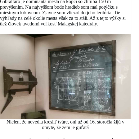
Gibralfaro je dominanta mesta na kopci so zhruba 150 m
prevýšením. Na najvyššom bode hradieb som mal potýčku s
miestnym krkavcom. Zjavne som vliezol do jeho teritória. Tie
výhľady na celé okolie mesta však za to stáli. Až z tejto výšky si
tiež človek uvedomí veľkosť Malagskej katedrály.
Nielen, že nevedia kresliť tváre, oni už od 16. storočia žijú v
omyle, že zem je guľatá