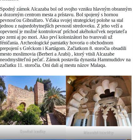
Spodný zámok Alcazaba bol od svojho vzniku hlavným obranným
a dozorným centrom mesta a prístavu. Bol spojený s hornou
pevnosťou Gibralfaro. Vďaka svojej strategickej polohe sa stal
jednou z najnedobytnejších pevností stredoveku. Z jeho veží a
opevnení je možné kontrolovať príchod akéhokoľvek nepriateľa
po zemi aj po mori. Ako prví kolonizátori ho tvarovali už
féničania. Archeologické pamiatky hovoria o obchodnom
prepojení s Gréckom i Kartágom. Začiatkom 8. storočia obsadili
mesto moslimovia (Berberi a Arabi) , ktorý vtisli Alcazabe
neodmysliteľnú pečať. Zámok postavila dynastia Hammudidov na
začiatku 11. storočia. Oni dali aj mestu názov Malaqa.
Spodné hradby
Maurské interiéry