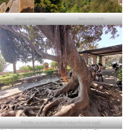
Montes del Malaga
Soho a katedrála
Kávička na vrchu Gibralfaro kedysi Fénický maják