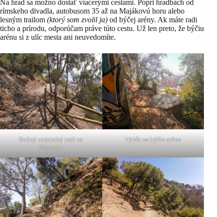
Na hrad sa možno dostať viacerými cestami. Popri hradbách od
rímskeho divadla, autobusom 35 až na Majákovú horu alebo
lesným trailom
(ktorý som zvolil ja)
od býčej arény. Ak máte radi
ticho a prírodu, odporúčam práve túto cestu. Už len preto, že býčiu
arénu si z ulíc mesta ani neuvedomíte.
Bočný turistický trail na
Výhľa na býčiu arénu
Alcazabu