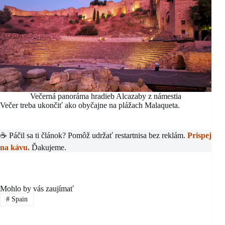
Večerná panoráma hradieb Alcazaby z námestia
Večer treba ukončiť ako obyčajne na plážach Malaqueta.
☕ Páčil sa ti článok? Pomôž udržať restartnisa bez reklám.
Prispej
na kávu.
Ďakujeme.
Mohlo by vás zaujímať
#
Spain