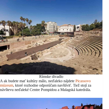
Rímske divadlo
A ak budete mať kultúry málo, neďaleko nájdete
Picassovo
múzeum
, ktoré rozhodne odporúčam navštíviť. Tiež stojí za
návštevu neďaleké Centre Pompidou a Malagská katedrála.