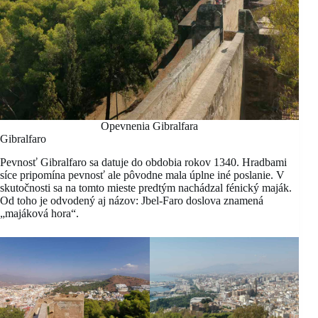
Opevnenia Gibralfara
Gibralfaro
Pevnosť Gibralfaro sa datuje do obdobia rokov 1340. Hradbami
síce pripomína pevnosť ale pôvodne mala úplne iné poslanie.
V
skutočnosti sa na tomto mieste predtým nachádzal fénický maják.
Od toho je odvodený aj názov: Jbel-Faro doslova znamená
„majáková hora“.