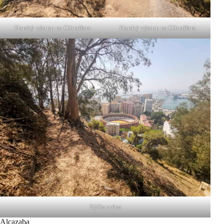
Horský výstup na Gibralfaro
Horský výstup na Gibralfaro
Býčia aréna
Alcazaba