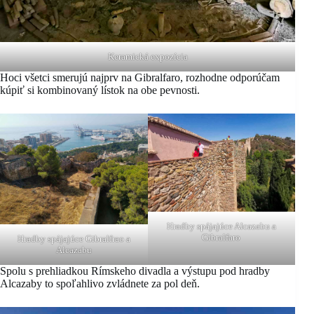
Keramická expozícia
Hoci všetci smerujú najprv na Gibralfaro, rozhodne odporúčam
kúpiť si kombinovaný lístok na obe pevnosti.
Hradby spájajúce Alcazabu a
Gibralfaro
Hradby spájajúce Gibralfrao a
Alcazabu
Spolu s prehliadkou Rímskeho divadla a výstupu pod hradby
Alcazaby to spoľahlivo zvládnete za pol deň.