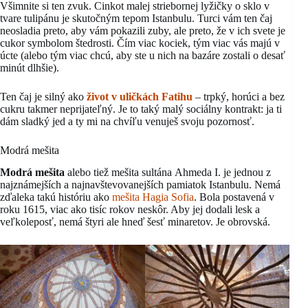
Všimnite si ten zvuk. Cinkot malej striebornej lyžičky o sklo v
tvare tulipánu je skutočným tepom Istanbulu. Turci vám ten čaj
neosladia preto, aby vám pokazili zuby, ale preto, že v ich svete je
cukor symbolom štedrosti. Čím viac kociek, tým viac vás majú v
úcte (alebo tým viac chcú, aby ste u nich na bazáre zostali o desať
minút dlhšie).
Ten čaj je silný ako
život v uličkách Fatihu
– trpký, horúci a bez
cukru takmer neprijateľný. Je to taký malý sociálny kontrakt: ja ti
dám sladký jed a ty mi na chvíľu venuješ svoju pozornosť.
Modrá mešita
Modrá mešita
alebo tiež mešita sultána Ahmeda I. je jednou z
najznámejších a najnavštevovanejších pamiatok Istanbulu. Nemá
zďaleka takú históriu ako
mešita Hagia Sofia
. Bola postavená v
roku 1615, viac ako tisíc rokov neskôr. Aby jej dodali lesk a
veľkoleposť, nemá štyri ale hneď šesť minaretov. Je obrovská.