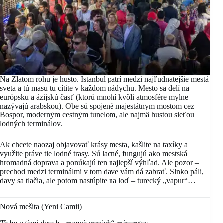
Na Zlatom rohu je husto. Istanbul patrí medzi najľudnatejšie mestá
sveta a tú masu tu cítite v každom nádychu. Mesto sa delí na
európsku a ázijskú časť (ktorú mnohí kvôli atmosfére mylne
nazývajú arabskou). Obe sú spojené majestátnym mostom cez
Bospor, moderným cestným tunelom, ale najmä hustou sieťou
lodných terminálov.
Ak chcete naozaj objavovať krásy mesta, kašlite na taxíky a
využite práve tie lodné trasy. Sú lacné, fungujú ako mestská
hromadná doprava a ponúkajú ten najlepší výhľad. Ale pozor –
prechod medzi terminálmi v tom dave vám dá zabrať. Slnko páli,
davy sa tlačia, ale potom nastúpite na loď – turecký „vapur“…
Nová mešita (Yeni Camii)
Ticho v tieni dvoch „menejcenných“ minaretov