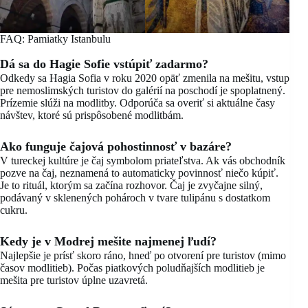
FAQ: Pamiatky Istanbulu
Dá sa do Hagie Sofie vstúpiť zadarmo?
Odkedy sa Hagia Sofia v roku 2020 opäť zmenila na mešitu, vstup
pre nemoslimských turistov do galérií na poschodí je spoplatnený.
Prízemie slúži na modlitby. Odporúča sa overiť si aktuálne časy
návštev, ktoré sú prispôsobené modlitbám.
Ako funguje čajová pohostinnosť v bazáre?
V tureckej kultúre je čaj symbolom priateľstva. Ak vás obchodník
pozve na čaj, neznamená to automaticky povinnosť niečo kúpiť.
Je to rituál, ktorým sa začína rozhovor. Čaj je zvyčajne silný,
podávaný v sklenených pohároch v tvare tulipánu s dostatkom
cukru.
Kedy je v Modrej mešite najmenej ľudí?
Najlepšie je prísť skoro ráno, hneď po otvorení pre turistov (mimo
časov modlitieb). Počas piatkových poludňajších modlitieb je
mešita pre turistov úplne uzavretá.