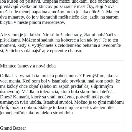
Iba kúsok od prístavu, učupená medzi uličkami, kde obchodníci
predávajú všetko od klincov po zázračné mastičky, stojí Nová
mešita. Je menej nápadná a možno preto je taká dôležitá. Má len
dva minarety, čo je v hierarchii mešít niečo ako jazdiť na starom
bicykli v meste plnom mercedesov.
Ale v tom je jej kúzlo. Nie sú tu žiadne rady, žiadni poháňači s
píšťalkami. Môžete si sadnúť na koberec a len tak byť. Je to ten
moment, kedy si vydýchnete z celodenného behania a uvedomíte
si, že ticho sa dá nájsť aj v epicentre chaosu.
Miznúce úsmevy a nová doba
Odkiaľ sa vytratila tá turecká pohostinnosť? Premýšľam, ako sa
veci menia. Keď som bol v Istanbule prvýkrát, mal som pocit, že
ma každý chce objať (alebo mi aspoň predať čaj s úprimným
úsmevom). Vládla tu tolerancia, ktorá bola skoro hmatateľná.
Dnes? Kamarát, ktorý sa vrátil nedávno, potvrdil môj pocit:
usmiatych tvárí ubúda. Istanbul stvrdol. Možno je to tými miliónmi
ľudí, možno dobou. Stále je to fascinujúce mesto, ale ten filter
jemnej eufórie akoby niekto strhol dolu.
Grand Bazaar