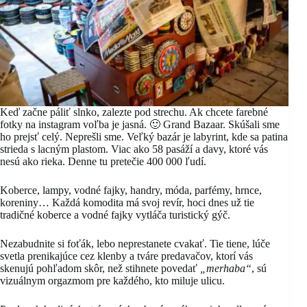
Keď začne páliť slnko, zalezte pod strechu. Ak chcete farebné
fotky na instagram voľba je jasná. 🙂 Grand Bazaar. Skúšali sme
ho prejsť celý. Neprešli sme. Veľký bazár je labyrint, kde sa patina
strieda s lacným plastom. Viac ako 58 pasáží a davy, ktoré vás
nesú ako rieka. Denne tu pretečie 400 000 ľudí.
Koberce, lampy, vodné fajky, handry, móda, parfémy, hrnce,
koreniny… Každá komodita má svoj revír, hoci dnes už tie
tradičné koberce a vodné fajky vytláča turistický gýč.
Nezabudnite si foťák, lebo neprestanete cvakať. Tie tiene, lúče
svetla prenikajúce cez klenby a tváre predavačov, ktorí vás
skenujú pohľadom skôr, než stihnete povedať
„merhaba“
, sú
vizuálnym orgazmom pre každého, kto miluje ulicu.