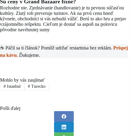
Sú ceny v Grand Bazaare fixné?
Rozhodne nie. Zjednávanie (handlovanie) je tu pevnou súčasťou
kultúry. Zlatý roh preveruje turistov. Ak na prvú cenu hneď
kývnete, obchodníci si vás nebudú vážiť. Berú to ako hru a prejav
vzájomného rešpektu. Cieľom je dostať sa aspoň na polovicu
pôvodne navrhnutej sumy
☕ Páčil sa ti článok? Pomôž udržať restartnisa bez reklám.
Prispej
na kávu.
Ďakujeme.
Mohlo by vás zaujímať
#
Istanbul
#
Turecko
Pošli ďalej