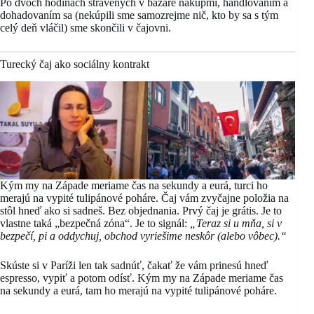
Po dvoch hodinách strávených v bazáre nákupmi, handlovaním a
dohadovaním sa (nekúpili sme samozrejme nič, kto by sa s tým
celý deň vláčil) sme skončili v čajovni.
Turecký čaj ako sociálny kontrakt
Kým my na Západe meriame čas na sekundy a eurá, turci ho
merajú na vypité tulipánové poháre. Čaj vám zvyčajne položia na
stôl hneď ako si sadneš. Bez objednania. Prvý čaj je grátis. Je to
vlastne taká „bezpečná zóna“. Je to signál:
„Teraz si u mňa, si v
bezpečí, pi a oddychuj, obchod vyriešime neskôr (alebo vôbec).“
Skúste si v Paríži len tak sadnúť, čakať že vám prinesú hneď
espresso, vypiť a potom odísť. Kým my na Západe meriame čas
na sekundy a eurá, tam ho merajú na vypité tulipánové poháre.