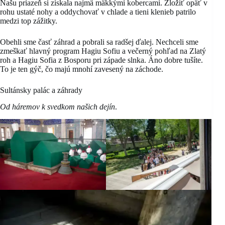
Našu priazeň si získala najmä mäkkými kobercami. Zložiť opäť v
rohu ustaté nohy a oddychovať v chlade a tieni klenieb patrilo
medzi top zážitky.
Obehli sme časť záhrad a pobrali sa radšej ďalej. Nechceli sme
zmeškať hlavný program Hagiu Sofiu a večerný pohľad na Zlatý
roh a Hagiu Sofia z Bosporu pri západe slnka. Áno dobre tušíte.
To je ten gýč, čo majú mnohí zavesený na záchode.
Sultánsky palác a záhrady
Od háremov k svedkom našich dejín
.