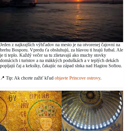
Jeden z najkrajších výhľadov na mesto je na otvorenej čajovni na
brehu Bosporu. Vpredu ťa obsluhujú, za hlavou ti hrajú futbal. Ale
je ti teplo. Každý večer sa tu zlietavajú ako muchy stovky
domácich i turistov a na mäkkých poduškách a v teplých dekách
popíjajú čaj a keksíky, čakajúc na západ slnka nad Hagiou Sofiou.
📍 Tip: Ak chcete zažiť kľud
objavte Princove ostrovy
.