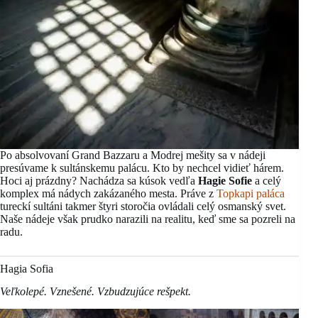
Po absolvovaní Grand Bazzaru a Modrej mešity sa v nádeji
presúvame k sultánskemu palácu. Kto by nechcel vidieť hárem.
Hoci aj prázdny? Nachádza sa kúsok vedľa
Hagie Sofie
a celý
komplex má nádych zakázaného mesta. Práve z
Topkapi paláca
tureckí sultáni takmer štyri storočia ovládali celý osmanský svet.
Naše nádeje však prudko narazili na realitu, keď sme sa pozreli na
radu.
Hagia Sofia
Veľkolepé. Vznešené. Vzbudzujúce rešpekt.