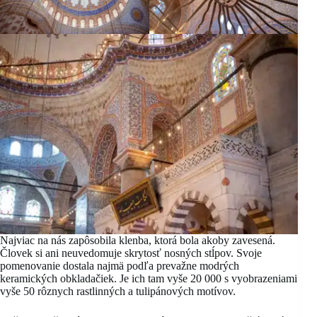
Najviac na nás zapôsobila klenba, ktorá bola akoby zavesená.
Človek si ani neuvedomuje skrytosť nosných stĺpov. Svoje
pomenovanie dostala najmä podľa prevažne modrých
keramických obkladačiek. Je ich tam vyše 20 000 s vyobrazeniami
vyše 50 rôznych rastlinných a tulipánových motívov.