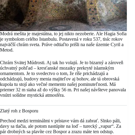
Modrá mešita je majestátna, to jej nikto nezoberie. Ale Hagia Sofia
je symbolom celého Istanbulu. Postavená v roku 537, tisíc rokov
najväčší chrám sveta. Práve odtiaľto prišli na naše územie Cyril a
Metod.
Chrám Svätej Múdrosti. Aj tak ho volajú. Je to bizarný a zároveň
úchvatný pohľad – kresťanské mozaiky prekryté islamským
ornamentom. Je to svedectvo o tom, že ríše prichádzajú a
odchádzajú, budovy menia majiteľov aj bohov, ale tá obrovská
kupola tu stojí ako večné memento našej pominuteľnosti. Má
priemer 32 m siaha až do výšky 56 m. Pri našej návšteve panovala
vnútri solídne mystická atmosféra.
Zlatý roh z Bosporu
Prechod medzi terminálmi v prístave vám dá zabrať. Slnko páli,
davy sa tlačia, ale potom nastúpite na loď – turecký „vapur“. Za
pár drobných sa plavíte cez Bospor a zrazu máte ten odstup.