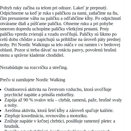
Pohyb ruky začína za telom pri odraze. Lakeť je prepnutý.
Odpichneme sa keď je ruka s paličkou za nami, zatlačíme na ňu,
čím presunieme váhu na paličku a odľahčíme kĺby. Po odpichnutí
otvárame dlaň a púšťame paličku. Ohneme ruku a pri pohybe
smerom dopredu uchopíme paličku všetkými prstami. Prsty
paličku vpredu zvierajú a vzadu uvoľňujú. Paličky sú šikmo po
celú dobu chôdze a zapichujú sa približne na úroveň päty prednej
nohy. Pri Nordic Walkingu sa telo otáča v osi ramien i v bedrovej
oblasti. Pozor si treba dávať na rotáciu panvy, povolenú brušnú
stenu a správne kladenie chodidiel.
Nezabúdajte na rozcvičku a strečing.
Prečo si zamilujete Nordic Walking
Outdoorová aktivita na čerstvom vzduchu, ktorá uvoľňuje
psychické napätie a prináša endorfíny.
Zapája až 90 % svalov tela – chrbát, ramená, paže, brušné svaly
a nohy.
Aeróbna aktivita, ktorá šetrí kĺby a zároveň spaľuje kalórie.
Zlepšuje koordináciu, rovnováhu a motoriku.
Znižuje napätie v krčnej chrbtici, posilňuje ramenný pletec a
hrudník.