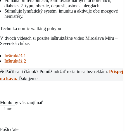
Pomáha pri rehabilitácii, kardiovaskulárnych ochoreniach,
diabetes 2. typu, obezite, depresii, astme a alergiách.
Stimuluje lymfatický systém, imunitu a aktivuje obe mozgové
hemisféry.
Technika nordic walking pohybu
V dvoch videach si pozrite inštruktážne video Miroslava Míru –
Severská chúze.
Inštruktáž 1
Inštruktáž 2
☕ Páčil sa ti článok? Pomôž udržať restartnisa bez reklám.
Prispej
na kávu.
Ďakujeme.
Mohlo by vás zaujímať
#
nw
Pošli ďalej