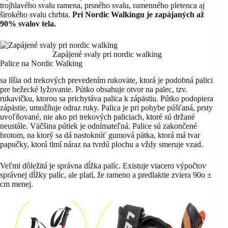
trojhlavého svalu ramena, prsného svalu, ramenného pletenca aj
širokého svalu chrbta.
Pri Nordic Walkingu je zapájaných až
90% svalov tela.
Zapájené svaly pri nordic walking
Palice na Nordic Walking
sa líšia od trekových prevedením rukoväte, ktorá je podobná palici
pre bežecké lyžovanie. Pútko obsahuje otvor na palec, tzv.
rukavičku, ktorou sa prichytáva palica k zápästiu. Pútko podopiera
zápästie, umožňuje odraz ruky. Palica je pri pohybe púšťaná, prsty
uvoľňované, nie ako pri trekových paliciach, ktoré sú držané
neustále. Väčšina pútiek je odnímateľná. Palice sú zakončené
hrotom, na ktorý sa dá nastoknúť gumová pätka, ktorá má tvar
papučky, ktorá tlmí náraz na tvrdú plochu a vždy smeruje vzad.
Veľmi dôležitá je správna dĺžka palíc. Existuje viacero výpočtov
správnej dĺžky palíc, ale platí, že rameno a predlaktie zviera 90o ±
cm menej.