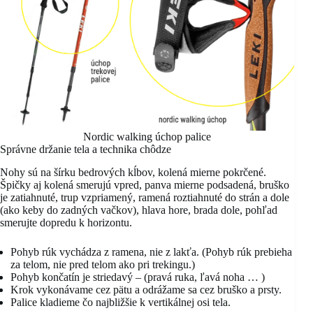
Nordic walking úchop palice
Správne držanie tela a technika chôdze
Nohy sú na šírku bedrových kĺbov, kolená mierne pokrčené.
Špičky aj kolená smerujú vpred, panva mierne podsadená, bruško
je zatiahnuté, trup vzpriamený, ramená roztiahnuté do strán a dole
(ako keby do zadných vačkov), hlava hore, brada dole, pohľad
smerujte dopredu k horizontu.
Pohyb rúk vychádza z ramena, nie z lakťa. (Pohyb rúk prebieha
za telom, nie pred telom ako pri trekingu.)
Pohyb končatín je striedavý – (pravá ruka, ľavá noha … )
Krok vykonávame cez pätu a odrážame sa cez bruško a prsty.
Palice kladieme čo najbližšie k vertikálnej osi tela.