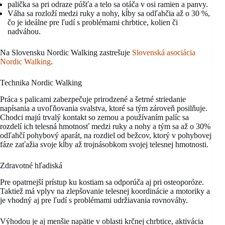
palička sa pri odraze púšťa a telo sa otáča v osi ramien a panvy.
Váha sa rozloží medzi ruky a nohy, kĺby sa odľahčia až o 30 %,
čo je ideálne pre ľudí s problémami chrbtice, kolien či
nadváhou.
Na Slovensku Nordic Walking zastrešuje
Slovenská asociácia
Nordic Walking
.
Technika Nordic Walking
Práca s palicami zabezpečuje prirodzené a šetrné striedanie
napísania a uvoľňovania svalstva, ktoré sa tým zároveň posilňuje.
Chodci majú trvalý kontakt so zemou a používaním palíc sa
rozdelí ich telesná hmotnosť medzi ruky a nohy a tým sa až o 30%
odľahčí pohybový aparát, na rozdiel od bežcov, ktorý v pohybovej
fáze zaťažia svoje kĺby až trojnásobkom svojej telesnej hmotnosti.
Zdravotné hľadiská
Pre opatrnejší prístup ku kostiam sa odporúča aj pri osteoporóze.
Taktiež má vplyv na zlepšovanie telesnej koordinácie a motoriky a
je vhodný aj pre ľudí s problémami udržiavania rovnováhy.
Výhodou je aj menšie napätie v oblasti krčnej chrbtice, aktivácia