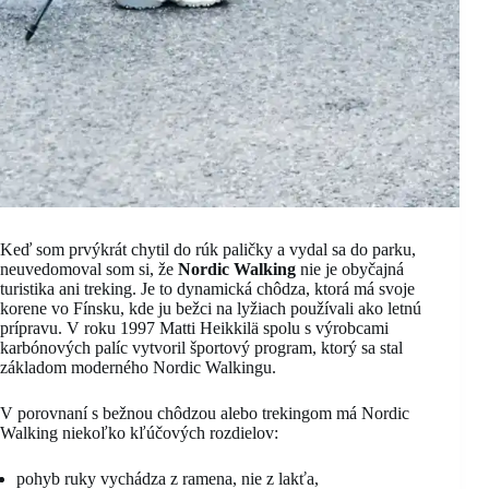
Keď som prvýkrát chytil do rúk paličky a vydal sa do parku,
neuvedomoval som si, že
Nordic Walking
nie je obyčajná
turistika ani treking. Je to dynamická chôdza, ktorá má svoje
korene vo Fínsku, kde ju bežci na lyžiach používali ako letnú
prípravu. V roku 1997 Matti Heikkilä spolu s výrobcami
karbónových palíc vytvoril športový program, ktorý sa stal
základom moderného Nordic Walkingu.
V porovnaní s bežnou chôdzou alebo trekingom má Nordic
Walking niekoľko kľúčových rozdielov:
pohyb ruky vychádza z ramena, nie z lakťa,