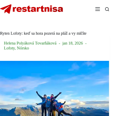
Skip
to
content
Ryten Lofoty: keď sa hora pozerá na pláž a vy mlčíte
Helena Polyáková Tovarňáková
jan 18, 2026
Lofoty
,
Nórsko