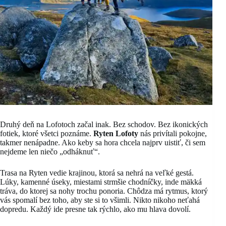
Druhý deň na Lofotoch začal inak. Bez schodov. Bez ikonických
fotiek, ktoré všetci poznáme.
Ryten Lofoty
nás privítali pokojne,
takmer nenápadne. Ako keby sa hora chcela najprv uistiť, či sem
nejdeme len niečo „odháknuť“.
Trasa na Ryten vedie krajinou, ktorá sa nehrá na veľké gestá.
Lúky, kamenné úseky, miestami strmšie chodníčky, inde mäkká
tráva, do ktorej sa nohy trochu ponoria. Chôdza má rytmus, ktorý
vás spomalí bez toho, aby ste si to všimli. Nikto nikoho neťahá
dopredu. Každý ide presne tak rýchlo, ako mu hlava dovolí.