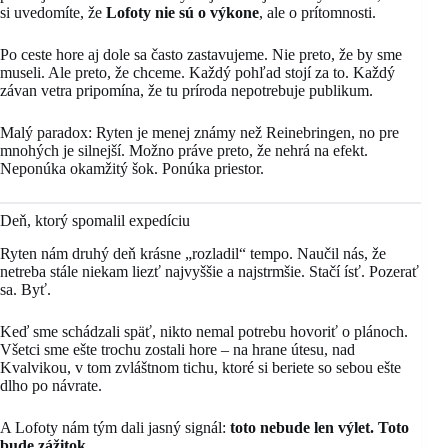
si uvedomíte, že
Lofoty nie sú o výkone
, ale o prítomnosti.
Po ceste hore aj dole sa často zastavujeme. Nie preto, že by sme
museli. Ale preto, že chceme. Každý pohľad stojí za to. Každý
závan vetra pripomína, že tu príroda nepotrebuje publikum.
Malý paradox: Ryten je menej známy než Reinebringen, no pre
mnohých je silnejší. Možno práve preto, že nehrá na efekt.
Neponúka okamžitý šok. Ponúka priestor.
Deň, ktorý spomalil expedíciu
Ryten nám druhý deň krásne „rozladil“ tempo. Naučil nás, že
netreba stále niekam liezť najvyššie a najstrmšie. Stačí ísť. Pozerať
sa. Byť.
Keď sme schádzali späť, nikto nemal potrebu hovoriť o plánoch.
Všetci sme ešte trochu zostali hore – na hrane útesu, nad
Kvalvikou, v tom zvláštnom tichu, ktoré si beriete so sebou ešte
dlho po návrate.
A Lofoty nám tým dali jasný signál:
toto nebude len výlet. Toto
bude zážitok.