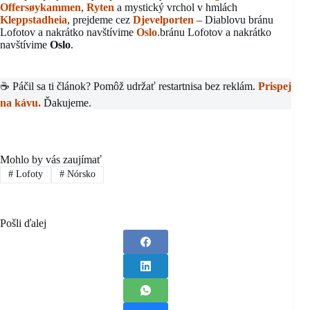
Offersøykammen
,
Ryten
a mystický vrchol v hmlách
Kleppstadheia
, prejdeme cez
Djevelporten
– Diablovu bránu
Lofotov a nakrátko navštívime
Oslo
.bránu Lofotov a nakrátko
navštívime
Oslo
.
☕ Páčil sa ti článok? Pomôž udržať restartnisa bez reklám.
Prispej
na kávu.
Ďakujeme.
Mohlo by vás zaujímať
#
Lofoty
#
Nórsko
Pošli ďalej