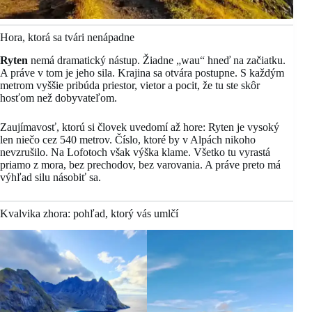
Hora, ktorá sa tvári nenápadne
Ryten
nemá dramatický nástup. Žiadne „wau“ hneď na začiatku.
A práve v tom je jeho sila. Krajina sa otvára postupne. S každým
metrom vyššie pribúda priestor, vietor a pocit, že tu ste skôr
hosťom než dobyvateľom.
Zaujímavosť, ktorú si človek uvedomí až hore: Ryten je vysoký
len niečo cez 540 metrov. Číslo, ktoré by v Alpách nikoho
nevzrušilo. Na Lofotoch však výška klame. Všetko tu vyrastá
priamo z mora, bez prechodov, bez varovania. A práve preto má
výhľad silu násobiť sa.
Kvalvika zhora: pohľad, ktorý vás umlčí