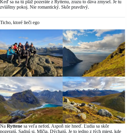
Keď sa na tú pláž pozeráte z Ryttenu, zrazu to dáva zmysel. Je tu
zvláštny pokoj. Nie romantický. Skôr pravdivý.
Ticho, ktoré lieči ego
Na
Ryttene
sa veľa nefotí. Aspoň nie hneď. Ľudia sa skôr
pozerajú. Sadnú si. Mlčia. Dýchajú. Je to jedno z tých miest, kde