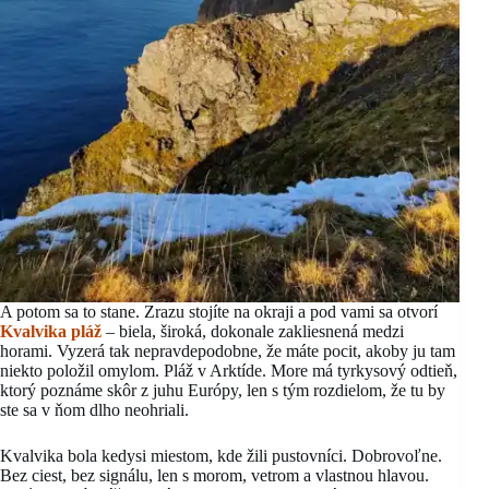
A potom sa to stane. Zrazu stojíte na okraji a pod vami sa otvorí
Kvalvika pláž
– biela, široká, dokonale zakliesnená medzi
horami. Vyzerá tak nepravdepodobne, že máte pocit, akoby ju tam
niekto položil omylom. Pláž v Arktíde. More má tyrkysový odtieň,
ktorý poznáme skôr z juhu Európy, len s tým rozdielom, že tu by
ste sa v ňom dlho neohriali.
Kvalvika bola kedysi miestom, kde žili pustovníci. Dobrovoľne.
Bez ciest, bez signálu, len s morom, vetrom a vlastnou hlavou.