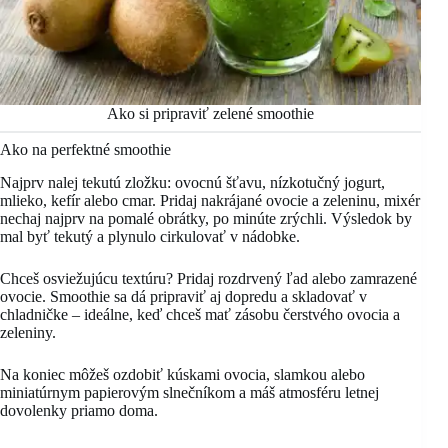
Ako si pripraviť zelené smoothie
Ako na perfektné smoothie
Najprv nalej tekutú zložku: ovocnú šťavu, nízkotučný jogurt,
mlieko, kefír alebo cmar. Pridaj nakrájané ovocie a zeleninu, mixér
nechaj najprv na pomalé obrátky, po minúte zrýchli. Výsledok by
mal byť tekutý a plynulo cirkulovať v nádobke.
Chceš osviežujúcu textúru? Pridaj rozdrvený ľad alebo zamrazené
ovocie. Smoothie sa dá pripraviť aj dopredu a skladovať v
chladničke – ideálne, keď chceš mať zásobu čerstvého ovocia a
zeleniny.
Na koniec môžeš ozdobiť kúskami ovocia, slamkou alebo
miniatúrnym papierovým slnečníkom a máš atmosféru letnej
dovolenky priamo doma.