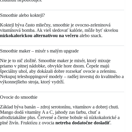
Smoothie alebo koktejl?
Koktejl býva často mliečny, smoothie je ovocno-zeleninová
vitamínová bomba. Ak vieš sledovať kalórie, môže byť skvelou
nízkokalorickou alternatívou na večeru
alebo snack.
Smoothie maker – mixér s malým upgrade
Nie je to nič zložité. Smoothie maker je mixér, ktorý mixuje
priamo v pitnej nádobke, obvykle hore dnom. Čepele majú
špeciálny uhol, aby dokázali dobre rozsekať ovocie a zeleninu.
Nekupuj teleshoppingové modely – radšej investuj do kvalitného a
výkonnejšieho stroja, ktorý vydrží.
Ovocie do smoothie
Základ býva banán – zdroj serotonínu, vitamínov a dobrej chuti.
Mango dodá vitamíny A a C, jahody zas farbu, chuť a
afrodiziakálne plus. Červené a čierne bobule sú nízkokalorické a
plné živín. Fruktózu z ovocia
netreba dodatočne dosladiť
.