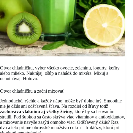
Otvor chladničku, vyber všetko ovocie, zeleninu, jogurty, kefíry
alebo mlieko. Nakrájaj, ošúp a nahádž do mixéra. Mixuj a
ochutnávaj. Hotovo.
Otvor chladničku a začni mixovať
Jednoduché, rýchle a každý nápoj môže byť úplne iný. Smoothie
nie je džús ani odšťavená šťava. Na rozdiel od šťavy totiž
zachováva vlákninu aj všetky živiny
, ktoré by sa lisovaním
stratili. Pod šupkou sa často skrýva viac vitamínov a antioxidantov,
a mixovanie navyše zasýti omnoho viac. Odšťavený džús? Raz,
dva a telo prijme obrovské množstvo cukru – fruktózy, ktorú pri
chudnutí nepotrebuješ.