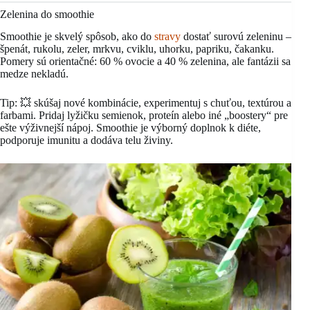
Zelenina do smoothie
Smoothie je skvelý spôsob, ako do
stravy
dostať surovú zeleninu –
špenát, rukolu, zeler, mrkvu, cviklu, uhorku, papriku, čakanku.
Pomery sú orientačné: 60 % ovocie a 40 % zelenina, ale fantázii sa
medze nekladú.
Tip: 💥 skúšaj nové kombinácie, experimentuj s chuťou, textúrou a
farbami. Pridaj lyžičku semienok, proteín alebo iné „boostery“ pre
ešte výživnejší nápoj. Smoothie je výborný doplnok k diéte,
podporuje imunitu a dodáva telu živiny.