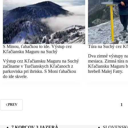
S Minou, ťahačkou to ide. Výstup cez
Túra na Suchý cez K
Kľačiansku Maguru na Suchý
Dva zimné výstupy na
Výstup cez Kľačiansku Maguru na Suchý
mesiaca. Zimná túra 
začíname v Turčianskych Kľačanoch z
Kľačiansku Maguru bo
parkoviska pri ihrisku. S Moni ťahačkou
hrebeň Malej Fatry.
do ide skvele.
1
PREV
7 KOPCOV 3 JAZERÁ
SLOVENSK