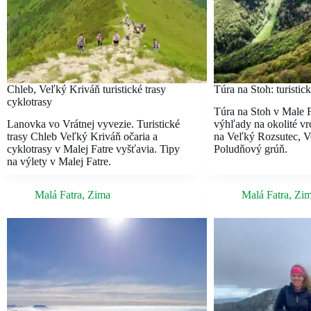
Chleb, Veľký Kriváň turistické trasy
Túra na Stoh: turistick
cyklotrasy
Túra na Stoh v Male 
Lanovka vo Vrátnej vyvezie. Turistické
výhľady na okolité v
trasy Chleb Veľký Kriváň očaria a
na Veľký Rozsutec, 
cyklotrasy v Malej Fatre vyšťavia. Tipy
Poludňový grúň.
na výlety v Malej Fatre.
Malá Fatra
,
Zima
Malá Fatra
,
Zi