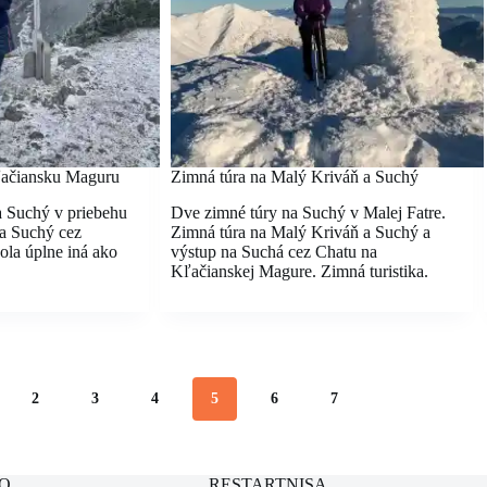
ľačiansku Maguru
Zimná túra na Malý Kriváň a Suchý
 Suchý v priebehu
Dve zimné túry na Suchý v Malej Fatre.
na Suchý cez
Zimná túra na Malý Kriváň a Suchý a
la úplne iná ako
výstup na Suchá cez Chatu na
Kľačianskej Magure. Zimná turistika.
2
3
4
5
6
7
O
RESTARTNISA