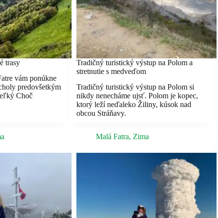
é trasy
Tradičný turistický výstup na Polom a
stretnutie s medveďom
Fatre vám ponúkne
rcholy predovšetkým
Tradičný turistický výstup na Polom si
Veľký Choč
nikdy nenecháme ujsť. Polom je kopec,
ktorý leží neďaleko Žiliny, kúsok nad
obcou Stráňavy.
ma
Malá Fatra
,
Zima