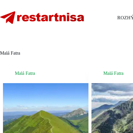
Skip
to
content
ROZHÝ
Malá Fatra
Malá Fatra
Malá Fatra