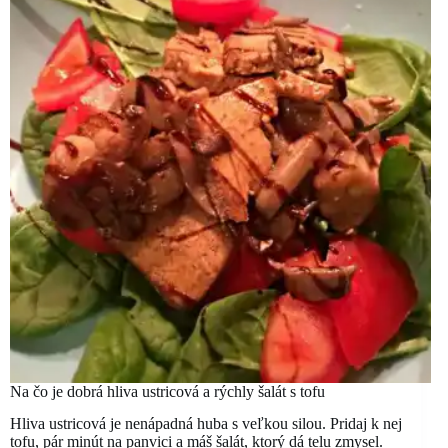
Na čo je dobrá hliva ustricová a rýchly šalát s tofu
Hliva ustricová je nenápadná huba s veľkou silou. Pridaj k nej
tofu, pár minút na panvici a máš šalát, ktorý dá telu zmysel.