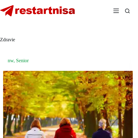
Skip
to
content
Zdravie
nw
,
Senior