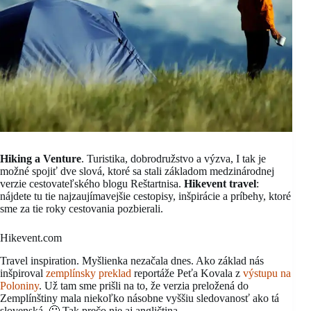
Hiking a Venture
. Turistika, dobrodružstvo a výzva, I tak je
možné spojiť dve slová, ktoré sa stali základom medzinárodnej
verzie cestovateľského blogu Reštartnisa.
Hikevent travel
:
nájdete tu tie najzaujímavejšie cestopisy, inšpirácie a príbehy, ktoré
sme za tie roky cestovania pozbierali.
Hikevent.com
Travel inspiration. Myšlienka nezačala dnes. Ako základ nás
inšpiroval
zemplínsky preklad
reportáže Peťa Kovala z
výstupu na
Poloniny
. Už tam sme prišli na to, že verzia preložená do
Zemplínštiny mala niekoľko násobne vyššiu sledovanosť ako tá
slovenská. 🙂 Tak prečo nie aj angličtina.