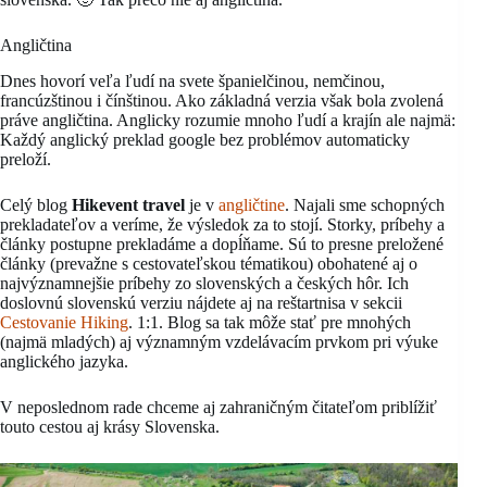
Angličtina
Dnes hovorí veľa ľudí na svete španielčinou, nemčinou,
francúzštinou i čínštinou. Ako základná verzia však bola zvolená
práve angličtina. Anglicky rozumie mnoho ľudí a krajín ale najmä:
Každý anglický preklad google bez problémov automaticky
preloží.
Celý blog
Hikevent travel
je v
angličtine
. Najali sme schopných
prekladateľov a veríme, že výsledok za to stojí. Storky, príbehy a
články postupne prekladáme a dopĺňame. Sú to presne preložené
články (prevažne s cestovateľskou tématikou) obohatené aj o
najvýznamnejšie príbehy zo slovenských a českých hôr. Ich
doslovnú slovenskú verziu nájdete aj na reštartnisa v sekcii
Cestovanie Hiking
. 1:1. Blog sa tak môže stať pre mnohých
(najmä mladých) aj významným vzdelávacím prvkom pri výuke
anglického jazyka.
V neposlednom rade chceme aj zahraničným čitateľom priblížiť
touto cestou aj krásy Slovenska.