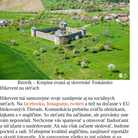
Bzovík – Krupina zvaná aj slovenské Toskánsko
Hikevent na sieťach
Hikevent má samozrejme svoje zastúpenie aj na sociálnych
sieťach. Na
facebooku
,
Instagrame
,
twitteri
a tiež na dočasne v EU
blokovaných Threads. Komunikácia prebieha zväčša obrázkami,
lajkami a v angličtine. So sieťami iba začíname, ale pozvánky sme
vám neposielali. Nechceme vás spamovať a otravovať žiadosťami
a súťažami o nasledovanie. Ak nás však začnete sledovať, budeme
poctení a radi. Sľubujeme kvalitnú angličtinu, zaujímavé reportáže
a skvelé fotografie. Ale samozrejme všetko to isté nájdete aj na