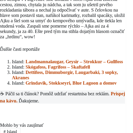
cestou, zimou, chytala ju nádcha, a tak som ju ušetril prvého
rozkladania tábora a nechal ju odpočívať v aute. S čelovkou na
hlave som postavil stan, nafúkol karimatky, rozbalil spacáky, uložil
Ajku a šiel som sa umyť do kempového umývadla, kde tiekla len
studená voda. Zaspali sme pomerne rýchlo – Ajka asi za 4
sekundy, ja za 40. Ešte pred tým ma stihla dojatým hlasom označiť
za „hrdinu“, wow!
Ďalšie časti reportáže
Island:
Landmannalaugar,
Geysir – Strokkur – Gullfoss
Island:
Skógafoss,
Fagrifoss – Skaftafell
Island:
Dettifoss, Dimmuborgir,
Laugarbaki, 3 sopky,
Akranes
Island:
Grindavik, Stokkseyri, Blue Lagoon a domov
☕ Páčil sa ti článok? Pomôž udržať restartnisa bez reklám.
Prispej
na kávu.
Ďakujeme.
Mohlo by vás zaujímať
#
Island