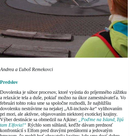
Andrea a Ľuboš Remekovci
Predslov
Dovolenka je súbor procesov, ktoré vyústia do príjemného zážitku
a relaxácie tela a duše, pokiaľ možno na úkor zamestnávateľa. Vo
februári tohto roku sme sa spoločne rozhodli, že najbližšiu
dovolenku nestrávime na nejakej „All-inclusiv-ke“ vylihovaním
pri mori, ale aktívne, objavovaním niektorej exotickej krajiny.
Výber destinácie sa obmedzil na Ajkine:
„Poďme na Island, žijú
tam Elfovia!“
Rýchlo som súhlasil, keďže dávam prednosť
konfrontácií s Elfom pred dravými predátormi a jedovatým
hmyzom, čo mohli byť obyvatelia krajiny, kde sme dosť dobre