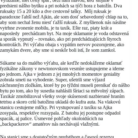
Vyrážame, niet cesty späť, beží nám hlavou, keď stojíme v
predsieni nášho bytíku a pri nohách sa týči hora z batožín. Dva
ruksaky 15 a 20 kilo a dve cestovné tašky. Môj ruksak je
paradoxne ľahší než Ajkin, ale som dosť sebavedomý chlap na to,
aby som nechal ženu niesť ťažší ruksak. Z myšlienok nás násilne
vytrhne zvonenie mobilu, je tu taxík. Ešte raz, piaty krát a
naposledy prechádzam byt. Na moje sklamanie je voda odstavená
a sporák vypnutý – rovnako, ako pri predchádzajúcich štyroch
kontrolách. Pri výťahu obaja s vypätím nervov pozorujeme, ako
zamykám dvere, aby sme si neskôr boli istí, že som zamkol.
Súkame sa do malého výťahu, ale keďže nedokážeme oklamať
fyzikálne zákony v newtonovskom vesmíre ustupujeme a ideme
po jednom. Ajka v jednom z jej mnohých momentov geniality
zobrala smeti na vyhodenie. Super, ušetrili sme výjazd
záchranným zložkám, ktoré by po týždni museli prenikať do nášho
bytu po tom, ako by susedia nahlásili šíriaci sa mŕtvolný zápach.
Taxikár zmobilizoval všetky svoje skúsenosti nazbierané hraním
tetrisu a skoro celú batožinu ukladá do kufra auta. Na vlakovú
stanicu cestujeme mlčky. Pri vystupovaní z taxíku sa Ajka
zosypala, respektíve rozsypala. Z batohu jej postupne odpadol
spacák, aj palice. Úsmevné pohľady okoloidúcich na
„backpackerov“ amatérov nás nechávajú vlažnými.
Na stanici sme s dostatočným predstihom a časovú rezervu