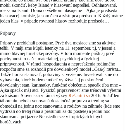
mohli skončiť, keby Island v hlasovaní neprešiel. Odhlasované,
ide sa na Island. Doma o všetkom hlasujeme – Ajka je predseda
hlasovacej komisie, ja som člen a zástupca predsedu. Každý máme
jeden hlas, v prípade rovnosti hlasov rozhoduje predseda…
Prípravy
Prípravy prebiehali postupne. Prvé dva mesiace sme sa aktívne
tešili. V máji sme kúpili letenky na 11. september, t.j. v jeseni a
mimo hlavnej turistickej sezóny. V tom momente prišli aj prvé
pochybnosti o našej materiálnej, psychickej a fyzickej
pripravenosti. V rámci hospodárenia a nepreťaženia rodinného
rozpočtu sme sa rozhodli pre dovolenkový model „
Český turista
„.
Takže hor sa stanovať, potraviny si vezieme. Investovali sme do
vybavenia, ktoré budeme môcť využívať aj po skončení
dovolenky: stan, karimatky, funkčné oblečenie, spacák (iba mne –
Ajka spacák má) atď. Fyzickú pripravenosť sme trénovali výletmi
za krásami Slovenska v rámci výzvy
Reštartni sa
2016. Snáď len
táboreniu nebola venovaná dostatočná príprava a tréning sa
obmedzil na jednu noc stanovania u rodičov na záhrade (kde sme
vydržali do tretej rána a presunuli sa do postele) a jednu noc
stanovania pri jazere Neusiedlersee v tropických letných
horúčavách.