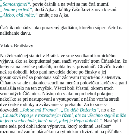
„Samozrejme!“
, povie čašník a na tvári sa mu črtá triumf.
„Jemne perlivú“
, dodá Ajka a kútiky čašníkovi znova klesnú.
„Alebo, akú máte,“
zmiluje sa Ajka.
Čašník odchádza ako porazený gladiátor, ktorého súper ušetril na
naliehanie davu.
Vlak z Bratislavy
Na železničnej stanici v Bratislave sme svedkami komického
výjavu, ako sa korpulentná pani snaží vysvetliť trom Číňankám, že
keby sa na lavičke potlačili, mohla by si prisadnúť. Chvíľu trvalo
než sa dohodli, lebo pani nevedela dobre po čínsky a jej
posunková reč sa podobala skôr záchvatu tropického šialenstva.
Číňanky sa ale nakoniec scucli na menšiu polovičku lavičky a pani
usalašila telo na ten zvyšok. Všetci boli šťastní, okrem troch
scucnutých Číňaniek. Nástup do vlaku neprebehol pokojne,
nakoľko sa pri nastupovaní a vystupovaní z nášho vozňa stretli
dve české rodinky a zvítavanie sa pretiahlo. Za to sme sa
dozvedeli
„Jak se má Franta“
,
„Co dělá Boženka“
, no a že
„Chudák Pepa je v rozvodovým řízení, ale za všechno stejně může
ta jeho vochechule, která neví, jakej je Pepa dobrák.“
Nastúpili
sme teda pod dohľadom výpravcu, ktorý rodinnú „sešlost“
rozohnal mávaním plácačkou a rytmickom hvízdaní na píšťalke.