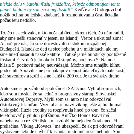
niekde dolu v batohu fľašu frndžalice, kebyže odmontujem tento
panel, hádam by som sa k nej dostal!“
Keďže ale Ondrejovi bol
nožík ochranou letiska zhabaný, k rozmontovaniu časti lietadla
počas letu nedošlo.
To, čo nasledovalo, nikto nečakal (teda okrem tých, čo nám radili,
aby sme nešli stanovať v jeseni na Island). Vietor a ukrutná zima!
Aspoň pre nás, čo sme docestovali so slnkom rozpálenej
Budapešti. Islandské deti tu síce pobehujú v mikinkách, ale my
sme hneď nasadili ťažké kalibre – ľahké jarné bundičky podložené
flískami. Cez deň je tu okolo 10 stupňov, pocitovo 5. Na noc
hlásia 5, pocitovú radšej neuvádzajú. Možno sme tunajšiu klímu
podcenili. Spravili sme pár nákupov nepostrádateľných maličkostí,
pár suvenírov a gofri a sme ľahší o 200 eur. Je tu svinsky draho.
Auto sme si požičali od spoločnosti SADcars. Vybral som si ich,
lebo som myslel, že sa jedná o progresívny startup Slovenskej
Autobusovej Dopravy. Mýlil som sa, auto nám odovzdával
čistokrvný Islanďan. Vyzeral ako pravý viking, ešte aj bradu mal
vikingskú. Ilúzia exotiky sa rozplynula hneď po tom, čo začal
telefonovať plynulou poľštinou. Autíčko Honda Rav4 má
nabehaných cez 370 tisíc km a zdobí ho nejeden škrabanec, či
preliačina. Viking „Kovacz“ ma ubezpečil, že ak pri odovzdávaní
vyslovene nebude chýbať kus auta, nikto nič riešiť nebude. Som