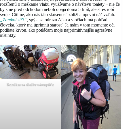
rozšírenú o meškanie vlaku využívame o návštevu toalety – nie že
by sme pred odchodom neboli obaja doma 5-krát, ale stres robí
svoje. Cítime, ako nás táto skúsenosť zblíži a upevní náš vzťah.
„Zamkol si?!“
, spýta sa odrazu Ajka a v očiach má pohľad
človeka, ktorý ma úprimnú starosť. Ja mám v tom momente oči
podliate krvou, ako potláčam moje najprimitívnejšie agresívne
inštinkty.
Batožina na dlažbe nástupišťa