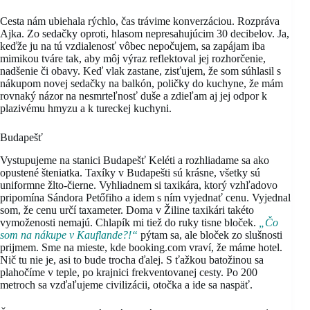
Cesta nám ubiehala rýchlo, čas trávime konverzáciou. Rozpráva
Ajka. Zo sedačky oproti, hlasom nepresahujúcim 30 decibelov. Ja,
keďže ju na tú vzdialenosť vôbec nepočujem, sa zapájam iba
mimikou tváre tak, aby môj výraz reflektoval jej rozhorčenie,
nadšenie či obavy. Keď vlak zastane, zisťujem, že som súhlasil s
nákupom novej sedačky na balkón, poličky do kuchyne, že mám
rovnaký názor na nesmrteľnosť duše a zdieľam aj jej odpor k
plazivému hmyzu a k tureckej kuchyni.
Budapešť
Vystupujeme na stanici Budapešť Keléti a rozhliadame sa ako
opustené šteniatka. Taxíky v Budapešti sú krásne, všetky sú
uniformne žlto-čierne. Vyhliadnem si taxikára, ktorý vzhľadovo
pripomína Sándora Petőfiho a idem s ním vyjednať cenu. Vyjednal
som, že cenu určí taxameter. Doma v Žiline taxikári takéto
vymoženosti nemajú. Chlapík mi tiež do ruky tisne bloček.
„Čo
som na nákupe v Kauflande?!“
pýtam sa, ale bloček zo slušnosti
prijmem. Sme na mieste, kde booking.com vraví, že máme hotel.
Nič tu nie je, asi to bude trocha ďalej. S ťažkou batožinou sa
plahočíme v teple, po krajnici frekventovanej cesty. Po 200
metroch sa vzďaľujeme civilizácii, otočka a ide sa naspäť.