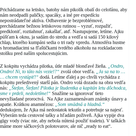
Prichádzame na letisko, batohy nám pikolík obalí do celofánu, aby
nám neodpadli paličky, spacáky, a iné pre expedíciu
nepostrádateľné aktíva. Odbavenie je bezproblémové,
prechádzame bežnou letiskovou rutinou – vyzuť, rozpažiť,
predkloniť, roztiahnuť, zakašlať, atď. Nastupujeme, letíme. Ajku
púšťam k oknu, ja sadám do stredu a vedľa si sadá 150 kilový
chlap, ktorého kumpáni sedia o tri rady vpredu. Atmosféra hustne
s hromadiacimi sa fľaštičkami tvrdého alkoholu na rozkladacom
stolíku pred naším spolucestujúcim.
Z kokpitu vychádza pilotka, útle mladé blonďavé žieňa.
„Ondro,
Ondro! Ni, to táto nás vezie!?“
zvolá obor vedľa.
„Ja sa na to …
… chcem vystúpiť!“
dodá. Letíme ďalej a po chvíli vychádza z
kokpitu prešedivený starší pán. Ondro volá dozadu na obra vedľa
nás:
„Štefan, Štefan! Pilotka je študentka a kapitán letu dôchodca,
sme v prdeli, nedoletíme!“
Snažíme sa ignorovať tieto
nevyžiadané proroctvá. Na Ajke zaznamenávam známky únavy a
apatie. Krátkou anamnézou:
„Som smädná a hladná.“
dedukujem, že Ajka má nedostatok tekutín a potrebuje sa najesť.
Vyberám teda cestovné tašky a hľadám poživeň. Ajka vypije dva
glgy vody (viac nie, aby nebola nútená použiť toaletu). V taškách
máme more sáčkových polotovarov, ale nič „ready to eat“.