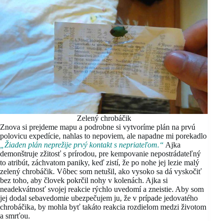
Zelený chrobáčik
Znova si prejdeme mapu a podrobne si vytvoríme plán na prvú
polovicu expedície, nahlas to nepoviem, ale napadne mi porekadlo
„Žiaden plán neprežije prvý kontakt s nepriateľom.“
Ajka
demonštruje zžitosť s prírodou, pre kempovanie nepostrádateľný
to atribút, záchvatom paniky, keď zistí, že po nohe jej lezie malý
zelený chrobáčik. Vôbec som netušil, ako vysoko sa dá vyskočiť
bez toho, aby človek pokrčil nohy v kolenách. Ajka si
neadekvátnosť svojej reakcie rýchlo uvedomí a zneistie. Aby som
jej dodal sebavedomie ubezpečujem ju, že v prípade jedovatého
chrobáčika, by mohla byť takáto reakcia rozdielom medzi životom
a smrťou.