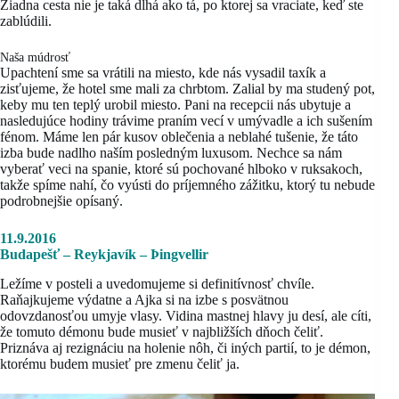
Žiadna cesta nie je taká dlhá ako tá, po ktorej sa vraciate, keď ste
zablúdili.
Naša múdrosť
Upachtení sme sa vrátili na miesto, kde nás vysadil taxík a
zisťujeme, že hotel sme mali za chrbtom. Zalial by ma studený pot,
keby mu ten teplý urobil miesto. Pani na recepcii nás ubytuje a
nasledujúce hodiny trávime praním vecí v umývadle a ich sušením
fénom. Máme len pár kusov oblečenia a neblahé tušenie, že táto
izba bude nadlho naším posledným luxusom. Nechce sa nám
vyberať veci na spanie, ktoré sú pochované hlboko v ruksakoch,
takže spíme nahí, čo vyústi do príjemného zážitku, ktorý tu nebude
podrobnejšie opísaný.
11.9.2016
Budapešť – Reykjavík – Þingvellir
Ležíme v posteli a uvedomujeme si definitívnosť chvíle.
Raňajkujeme výdatne a Ajka si na izbe s posvätnou
odovzdanosťou umyje vlasy. Vidina mastnej hlavy ju desí, ale cíti,
že tomuto démonu bude musieť v najbližších dňoch čeliť.
Priznáva aj rezignáciu na holenie nôh, či iných partií, to je démon,
ktorému budem musieť pre zmenu čeliť ja.