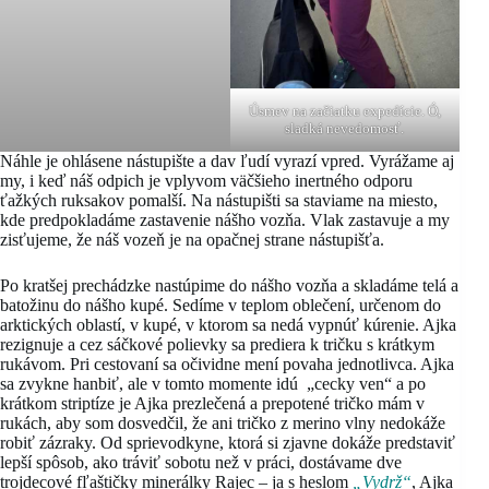
Úsmev na začiatku expedície. Ó,
sladká nevedomosť.
Náhle je ohlásene nástupište a dav ľudí vyrazí vpred. Vyrážame aj
my, i keď náš odpich je vplyvom väčšieho inertného odporu
ťažkých ruksakov pomalší. Na nástupišti sa staviame na miesto,
kde predpokladáme zastavenie nášho vozňa. Vlak zastavuje a my
zisťujeme, že náš vozeň je na opačnej strane nástupišťa.
Po kratšej prechádzke nastúpime do nášho vozňa a skladáme telá a
batožinu do nášho kupé. Sedíme v teplom oblečení, určenom do
arktických oblastí, v kupé, v ktorom sa nedá vypnúť kúrenie. Ajka
rezignuje a cez sáčkové polievky sa prediera k tričku s krátkym
rukávom. Pri cestovaní sa očividne mení povaha jednotlivca. Ajka
sa zvykne hanbiť, ale v tomto momente idú „cecky ven“ a po
krátkom striptíze je Ajka prezlečená a prepotené tričko mám v
rukách, aby som dosvedčil, že ani tričko z merino vlny nedokáže
robiť zázraky. Od sprievodkyne, ktorá si zjavne dokáže predstaviť
lepší spôsob, ako tráviť sobotu než v práci, dostávame dve
trojdecové fľaštičky minerálky Rajec – ja s heslom
„Vydrž“
, Ajka