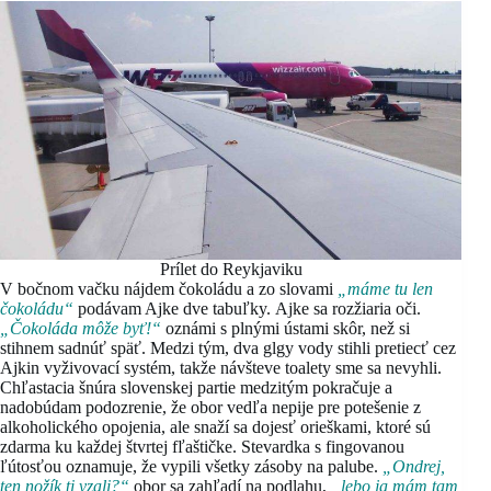
Prílet do Reykjaviku
V bočnom vačku nájdem čokoládu a zo slovami
„máme tu len
čokoládu“
podávam Ajke dve tabuľky. Ajke sa rozžiaria oči.
„Čokoláda môže byť!“
oznámi s plnými ústami skôr, než si
stihnem sadnúť späť. Medzi tým, dva glgy vody stihli pretiecť cez
Ajkin vyživovací systém, takže návšteve toalety sme sa nevyhli.
Chľastacia šnúra slovenskej partie medzitým pokračuje a
nadobúdam podozrenie, že obor vedľa nepije pre potešenie z
alkoholického opojenia, ale snaží sa dojesť orieškami, ktoré sú
zdarma ku každej štvrtej fľaštičke. Stevardka s fingovanou
ľútosťou oznamuje, že vypili všetky zásoby na palube.
„Ondrej,
ten nožík ti vzali?“
obor sa zahľadí na podlahu,
„lebo ja mám tam