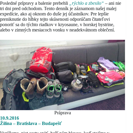
Posledné prípravy a balenie prebehli
„rýchlo a zbesilo“
– ani nie
tri dni pred odchodom. Tento denník je záznamom našej malej
expedície, ako aj oknom do duše jej účastníkov. Pre lepšie
preniknutie do hĺbky tejto skúsenosti odporúčam čitateľovi
ponoriť sa do týchto riadkov v kryosaune, v horskej bystrine,
alebo v zimných mesiacoch vonku v neadekvátnom oblečení.
Práprava
10.9.2016
Žilina – Bratislava – Budapešť