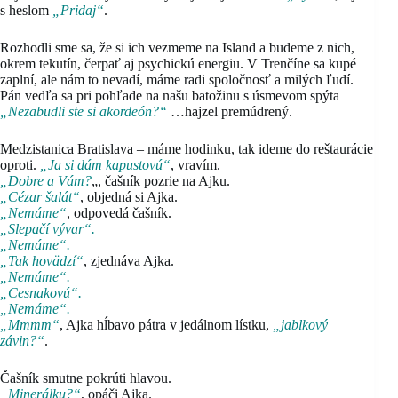
s heslom
„Pridaj“
.
Rozhodli sme sa, že si ich vezmeme na Island a budeme z nich,
okrem tekutín, čerpať aj psychickú energiu. V Trenčíne sa kupé
zaplní, ale nám to nevadí, máme radi spoločnosť a milých ľudí.
Pán vedľa sa pri pohľade na našu batožinu s úsmevom spýta
„Nezabudli ste si akordeón?“
…hajzel premúdrený.
Medzistanica Bratislava – máme hodinku, tak ideme do reštaurácie
oproti.
„Ja si dám kapustovú“
, vravím.
„Dobre a Vám?
„, čašník pozrie na Ajku.
„Cézar šalát“
, objedná si Ajka.
„Nemáme“
, odpovedá čašník.
„Slepačí vývar“.
„Nemáme“.
„Tak hovädzí“
, zjednáva Ajka.
„Nemáme“.
„Cesnakovú“.
„Nemáme“.
„Mmmm“
, Ajka hĺbavo pátra v jedálnom lístku,
„jablkový
závin?“
.
Čašník smutne pokrúti hlavou.
„Minerálku?“
, opáči Ajka.