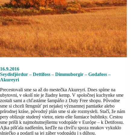
16.9.2016
Seydisfjördur – Dettifoss – Dimmuborgir – Godafoss –
Akureyri
Precestovali sme sa až do mestečka Akureyri. Dnes spíme na
ubytovni, v okolí nie je žiadny kemp. V spoločnej kuchynke sme
zostali sami a chľastáme šampáňo z Duty Free shopu. Pôvodne
sme si chceli štrngnúť pri nejakej významnej pamiatke alebo
prírodnej kráse, pôvodný plán sme si ale rozmysleli. Stačí, že nám
pery oblizuje studený vietor, nieto ešte šumiace bublinky. Cestou
sme prišli k najmohutnejšiemu vodopáde v Európe – k Detifossu.
Ajka pišťala nadšením, keďže na chvíľu spoza mrakov vykuklo
slniečko a podaril sa jej záber vodopádu i s dúhou.