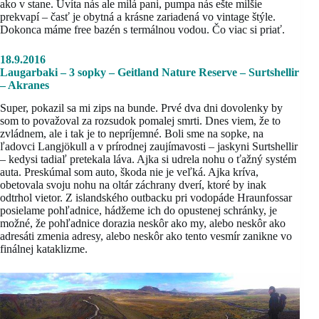
ako v stane. Uvíta nás ale milá pani, pumpa nás ešte milšie
prekvapí – časť je obytná a krásne zariadená vo vintage štýle.
Dokonca máme free bazén s termálnou vodou. Čo viac si priať.
18.9.2016
Laugarbaki – 3 sopky – Geitland Nature Reserve – Surtshellir
– Akranes
Super, pokazil sa mi zips na bunde. Prvé dva dni dovolenky by
som to považoval za rozsudok pomalej smrti. Dnes viem, že to
zvládnem, ale i tak je to nepríjemné. Boli sme na sopke, na
ľadovci Langjökull a v prírodnej zaujímavosti – jaskyni Surtshellir
– kedysi tadiaľ pretekala láva. Ajka si udrela nohu o ťažný systém
auta. Preskúmal som auto, škoda nie je veľká. Ajka kríva,
obetovala svoju nohu na oltár záchrany dverí, ktoré by inak
odtrhol vietor. Z islandského outbacku pri vodopáde Hraunfossar
posielame pohľadnice, hádžeme ich do opustenej schránky, je
možné, že pohľadnice dorazia neskôr ako my, alebo neskôr ako
adresáti zmenia adresy, alebo neskôr ako tento vesmír zanikne vo
finálnej kataklizme.