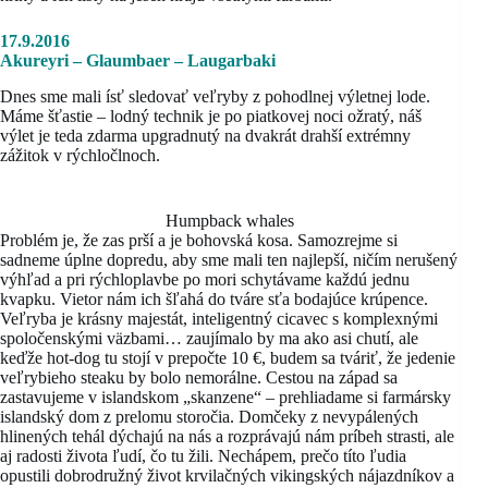
17.9.2016
Akureyri – Glaumbaer – Laugarbaki
Dnes sme mali ísť sledovať veľryby z pohodlnej výletnej lode.
Máme šťastie – lodný technik je po piatkovej noci ožratý, náš
výlet je teda zdarma upgradnutý na dvakrát drahší extrémny
zážitok v rýchločlnoch.
Humpback whales
Problém je, že zas prší a je bohovská kosa. Samozrejme si
sadneme úplne dopredu, aby sme mali ten najlepší, ničím nerušený
výhľad a pri rýchloplavbe po mori schytávame každú jednu
kvapku. Vietor nám ich šľahá do tváre sťa bodajúce krúpence.
Veľryba je krásny majestát, inteligentný cicavec s komplexnými
spoločenskými väzbami… zaujímalo by ma ako asi chutí, ale
keďže hot-dog tu stojí v prepočte 10 €, budem sa tváriť, že jedenie
veľrybieho steaku by bolo nemorálne. Cestou na západ sa
zastavujeme v islandskom „skanzene“ – prehliadame si farmársky
islandský dom z prelomu storočia. Domčeky z nevypálených
hlinených tehál dýchajú na nás a rozprávajú nám príbeh strasti, ale
aj radosti života ľudí, čo tu žili. Nechápem, prečo títo ľudia
opustili dobrodružný život krvilačných vikingských nájazdníkov a