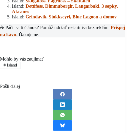
Island:
Skógafoss,
Fagrifoss – Skaftafell
Island:
Dettifoss, Dimmuborgir,
Laugarbaki, 3 sopky,
Akranes
Island:
Grindavik, Stokkseyri, Blue Lagoon a domov
☕ Páčil sa ti článok? Pomôž udržať restartnisa bez reklám.
Prispej
na kávu.
Ďakujeme.
Mohlo by vás zaujímať
#
Island
Pošli ďalej