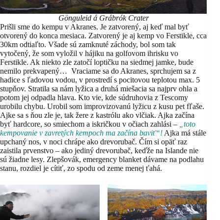
Gönguleid á Grábrók Crater
Prišli sme do kempu v Akranes. Je zatvorený, aj keď mal byť
otvorený do konca mesiaca. Zatvorený je aj kemp vo Ferstikle, cca
30km odtiaľto. Všade sú zamknuté záchody, bol som tak
vytočený, že som vyložil v hájiku na golfovom ihrisku vo
Ferstikle. Ak niekto zle zatočí loptičku na siedmej jamke, bude
nemilo prekvapený… Vraciame sa do Akranes, sprchujem sa z
hadice s ľadovou vodou, v prostredí s pocitovou teplotou max. 5
stupňov. Stratila sa nám lyžica a druhá miešacia sa najprv ohla a
potom jej odpadla hlava. Kto vie, kde súdruhovia z Tescomy
urobilu chybu. Urobil som improvizovanú lyžicu z kusu pet fľaše.
Ajke sa s ňou zle je, tak žere z kastrólu ako vlčiak. Ajka začína
byť hardcore, so smiechom a iskričkou v očiach zahlási –
„toto
kempovanie v zavretých kempoch ma začína baviť“!
Ajka má stále
upchaný nos, v noci chrápe ako drevorubač. Čím si opäť raz
zaistila prvenstvo – ako jediný drevorubač, keďže na Islande nie
sú žiadne lesy. Zlepšovák, emergency blanket dávame na podlahu
stanu, rozdiel je cítiť, zo spodu od zeme menej ťahá.