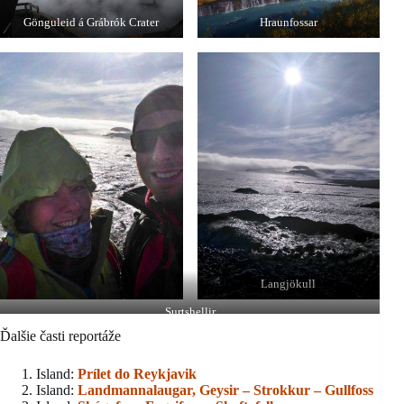
Gönguleid á Grábrók Crater
Hraunfossar
Langjökull
Surtshellir
Ďalšie časti reportáže
Island:
Prílet do Reykjavik
Island:
Landmannalaugar,
Geysir – Strokkur – Gullfoss