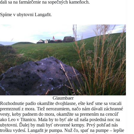
dali sa na farmárčenie na sopečných kameňoch.
Spíme v ubytovni Langafit.
Glaumbaer
Rozhodnutie padlo okamžite dvojhlasne, ešte keď sme sa vracali
premrznutí z mora. Tiež nerozumiem, načo nám dávali záchranné
vesty, keby padnem do mora, okamžite sa premením na cencúľ
ako Leo v Titanicu. Mala by to byť ale už naša posledná noc na
ubytovni. Ďalej by mali byť otvorené kempy. Prvý pohľad nás
trošku vydesí. Langafit je pumpa. Nuž čo, spať na pumpe – lepšie