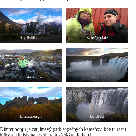
Seydisfjördur
Kafé špeciále
Netastaviteľná
Godafoss
Dimmuborgir
Dettifoss
Dimmuborgir je zaujímavý park sopečných kameňov, kde tu rastú
kríky a ich listy na jeseň hrajú všetkými farbami.