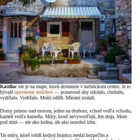
Kastilac
nie je na mape, ktorú dostanete v turistickom centre. Je to
bývalé
opevnenie mní
c
hov
— postavené aby odolalo, chránilo,
vydržalo. Vydržalo. Mnísi odišli. Miestni zostali.
Domy priamo nad morom, jeden na druhom, vchod vedľa vchodu,
kameň vedľa kameňa. Múry, ktoré nevysvetľujú, len stoja. More
pod nimi — nie ako kulisa, ale ako susedná izba.
Tie múry, ktoré robili kedysi hranicu medzi bezpečím a