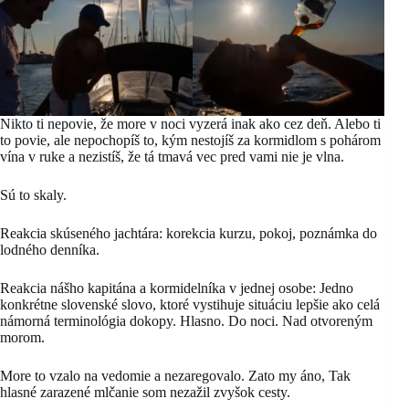
Nikto ti nepovie, že more v noci vyzerá inak ako cez deň. Alebo ti
to povie, ale nepochopíš to, kým nestojíš za kormidlom s pohárom
vína v ruke a nezistíš, že tá tmavá vec pred vami nie je vlna.
Sú to skaly.
Reakcia skúseného jachtára: korekcia kurzu, pokoj, poznámka do
lodného denníka.
Reakcia nášho kapitána a kormidelníka v jednej osobe: Jedno
konkrétne slovenské slovo, ktoré vystihuje situáciu lepšie ako celá
námorná terminológia dokopy. Hlasno. Do noci. Nad otvoreným
morom.
More to vzalo na vedomie a nezaregovalo. Zato my áno, Tak
hlasné zarazené mlčanie som nezažil zvyšok cesty.