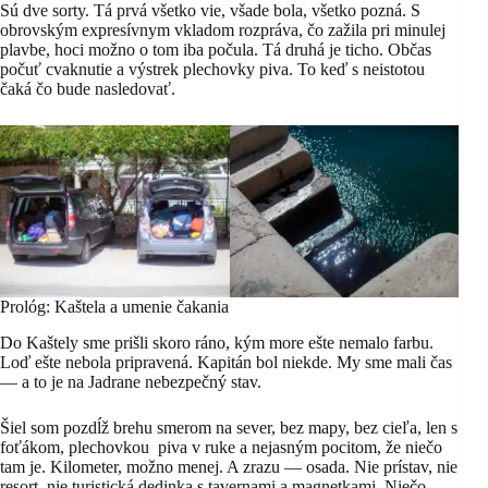
Sú dve sorty. Tá prvá všetko vie, všade bola, všetko pozná. S
obrovským expresívnym vkladom rozpráva, čo zažila pri minulej
plavbe, hoci možno o tom iba počula. Tá druhá je ticho. Občas
počuť cvaknutie a výstrek plechovky piva. To keď s neistotou
čaká čo bude nasledovať.
Prológ: Kaštela a umenie čakania
Do Kaštely sme prišli skoro ráno, kým more ešte nemalo farbu.
Loď ešte nebola pripravená. Kapitán bol niekde. My sme mali čas
— a to je na Jadrane nebezpečný stav.
Šiel som pozdĺž brehu smerom na sever, bez mapy, bez cieľa, len s
foťákom, plechovkou piva v ruke a nejasným pocitom, že niečo
tam je. Kilometer, možno menej. A zrazu — osada. Nie prístav, nie
resort, nie turistická dedinka s tavernami a magnetkami. Niečo