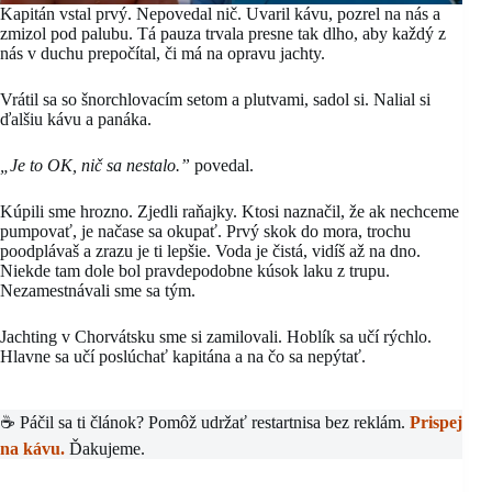
Kapitán vstal prvý. Nepovedal nič. Uvaril kávu, pozrel na nás a
zmizol pod palubu. Tá pauza trvala presne tak dlho, aby každý z
nás v duchu prepočítal, či má na opravu jachty.
Vrátil sa so šnorchlovacím setom a plutvami, sadol si. Nalial si
ďalšiu kávu a panáka.
„Je to OK, nič sa nestalo.”
povedal.
Kúpili sme hrozno. Zjedli raňajky. Ktosi naznačil, že ak nechceme
pumpovať, je načase sa okupať. Prvý skok do mora, trochu
poodplávaš a zrazu je ti lepšie. Voda je čistá, vidíš až na dno.
Niekde tam dole bol pravdepodobne kúsok laku z trupu.
Nezamestnávali sme sa tým.
Jachting v Chorvátsku sme si zamilovali. Hoblík sa učí rýchlo.
Hlavne sa učí poslúchať kapitána a na čo sa nepýtať.
☕ Páčil sa ti článok? Pomôž udržať restartnisa bez reklám.
Prispej
na kávu.
Ďakujeme.