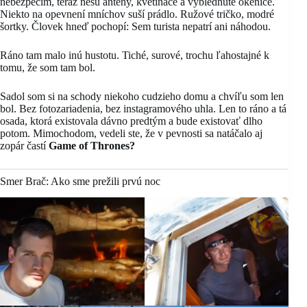
nebezpečím, teraz nesú antény, kvetináče a vyblednuté okenice.
Niekto na opevnení mníchov suší prádlo. Ružové tričko, modré
šortky. Človek hneď pochopí: Sem turista nepatrí ani náhodou.
Ráno tam malo inú hustotu. Tiché, surové, trochu ľahostajné k
tomu, že som tam bol.
Sadol som si na schody niekoho cudzieho domu a chvíľu som len
bol. Bez fotozariadenia, bez instagramového uhla. Len to ráno a tá
osada, ktorá existovala dávno predtým a bude existovať dlho
potom. Mimochodom, vedeli ste, že v pevnosti sa natáčalo aj
zopár častí
Game of Thrones?
Smer Brač: Ako sme prežili prvú noc