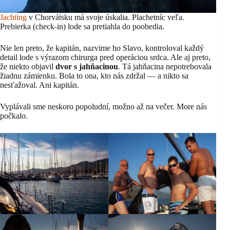
Jachting
v Chorvátsku má svoje úskalia. Plachetníc veľa.
Prebierka (check-in) lode sa pretiahla do poobedia.
Nie len preto, že kapitán, nazvime ho Slavo, kontroloval každý
detail lode s výrazom chirurga pred operáciou srdca. Ale aj preto,
že niekto objavil
dvor s jahňacinou
. Tá jahňacina nepotrebovala
žiadnu zámienku. Bola to ona, kto nás zdržal — a nikto sa
nesťažoval. Ani kapitán.
Vyplávali sme neskoro popoludní, možno až na večer. More nás
počkalo.