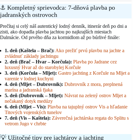
⚓ Kompletný sprievodca: 7-dňová plavba po
jadranských ostrovoch
Prečítaj si celý náš autentický lodný denník, itinerár deň po dni a
zisti, ako dopadla plavba jachtou po najkrajších miestach
Dalmácie. Od prvého dňa za kormidlom až po búrlivé finále:
1. deň (Kaštela – Brač):
Ako prežiť prvú plavbu na jachte a
zvládnuť základy jachtingu
2. deň (Brač – Hvar – Korčula):
Plavba po Jadrane cez
luxusný Hvar až do starobylej Korčule
3. deň (Korčula – Mljet):
Gastro jachting z Korčule na Mljet a
varenie v lodnej kuchyni
4. deň (Mljet – Dubrovník):
Dubrovník z mora, preplnená
marína a jadranská fjaka
5. deň (Dubrovník – Mljet):
Návrat na zelený ostrov Mljet a
nečakaný dotyk medúzy
6. deň (Mljet – Vis):
Plavba na tajuplný ostrov Vis a hľadanie
Titových vojenských tunelov
7. deň (Vis – Kaštela):
Záverečná jachtárska regata do Splitu s
vetrom Jugo v chrbte
💡 Užitočné tipy pre jachtárov a jachting