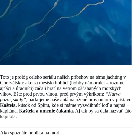
Toto je prológ celého seriálu našich príbehov na tému jachting v
Chorvátsku: ako sa mestskí hoblíci (hobby námorníci – rozumej
ajťáci a úradníci) začali hrať na vetrom ošľahaných morských
vlkov. Ešte pred prvou vlnou, pred prvým výkrikom:
“Kurva
pozor, skaly”
, parkujeme naše autá naložené proviantom v prístave
Kaštela
, kúsok od Splitu, kde si máme vyzvdihnúť loď a najmä –
kapitána.
Kaštela a umenie čakania.
Aj tak by sa dala nazvať táto
kapitola.
Ako spoznáte hoblíka na mori