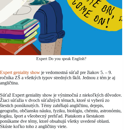
Expert Do you speak English?
Expert geniality show
je vedomostná súťaž pre žiakov 5. – 9.
ročníka ZŠ a všetkých typov stredných škôl. Jednou z tém je aj
angličtina.
Súťaž Expert geniality show je výnimočná z niekoľkých dôvodov.
Žiaci súťažia v dvoch súťažných témach, ktoré si vyberú zo
šiestich ponúknutých. Témy zahŕňajú angličtinu, dejepis,
geografiu, občiansku náuku, fyziku, biológiu, chémiu, astronómiu,
logiku, šport a všeobecný prehľad. Piatakom a šiestakom
ponúkame dve témy, ktoré obsahujú všetky uvedené oblasti.
Skúste koľko toho z angličtiny viete.