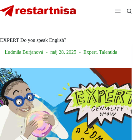
Skip
to
content
EXPERT Do you speak English?
Ľudmila Burjanová
máj 28, 2025
Expert
,
Talentída