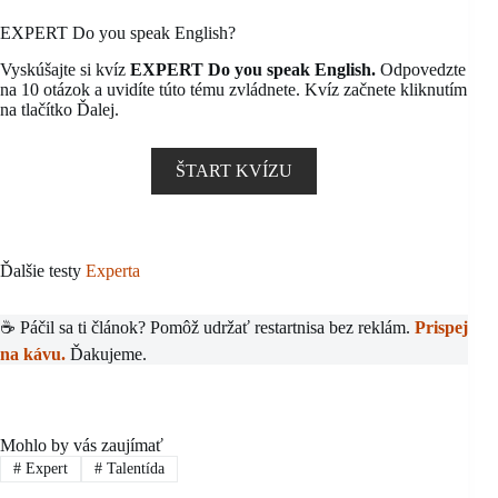
EXPERT Do you speak English?
Vyskúšajte si kvíz
EXPERT Do you speak English.
Odpovedzte
na 10 otázok a uvidíte túto tému zvládnete. Kvíz začnete kliknutím
na tlačítko Ďalej.
ŠTART KVÍZU
Ďalšie testy
Experta
☕ Páčil sa ti článok? Pomôž udržať restartnisa bez reklám.
Prispej
na kávu.
Ďakujeme.
Mohlo by vás zaujímať
#
Expert
#
Talentída