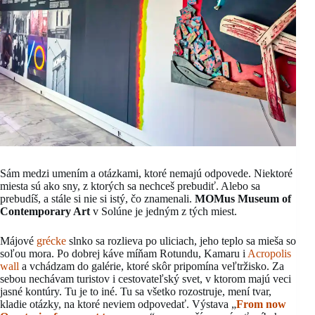
Sám medzi umením a otázkami, ktoré nemajú odpovede. Niektoré
miesta sú ako sny, z ktorých sa nechceš prebudiť. Alebo sa
prebudíš, a stále si nie si istý, čo znamenali.
MOMus Museum of
Contemporary Art
v Solúne je jedným z tých miest.
Májové
grécke
slnko sa rozlieva po uliciach, jeho teplo sa mieša so
soľou mora. Po dobrej káve míňam Rotundu, Kamaru i
Acropolis
wall
a vchádzam do galérie, ktoré skôr pripomína veľtržisko. Za
sebou nechávam turistov i cestovateľský svet, v ktorom majú veci
jasné kontúry. Tu je to iné. Tu sa všetko rozostruje, mení tvar,
kladie otázky, na ktoré neviem odpovedať. Výstava „
From now