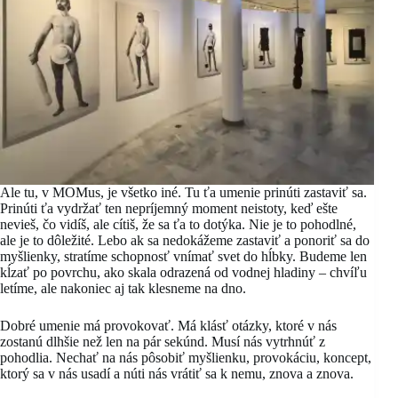
Ale tu, v MOMus, je všetko iné. Tu ťa umenie prinúti zastaviť sa.
Prinúti ťa vydržať ten nepríjemný moment neistoty, keď ešte
nevieš, čo vidíš, ale cítiš, že sa ťa to dotýka. Nie je to pohodlné,
ale je to dôležité. Lebo ak sa nedokážeme zastaviť a ponoriť sa do
myšlienky, stratíme schopnosť vnímať svet do hĺbky. Budeme len
kĺzať po povrchu, ako skala odrazená od vodnej hladiny – chvíľu
letíme, ale nakoniec aj tak klesneme na dno.
Dobré umenie má provokovať. Má klásť otázky, ktoré v nás
zostanú dlhšie než len na pár sekúnd. Musí nás vytrhnúť z
pohodlia. Nechať na nás pôsobiť myšlienku, provokáciu, koncept,
ktorý sa v nás usadí a núti nás vrátiť sa k nemu, znova a znova.