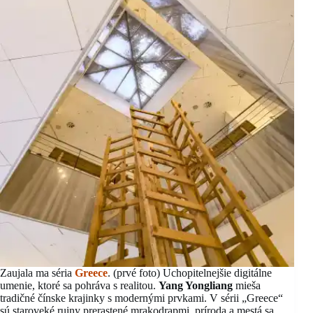
Zaujala ma séria
Greece
. (prvé foto) Uchopitelnejšie digitálne
umenie, ktoré sa pohráva s realitou.
Yang Yongliang
mieša
tradičné čínske krajinky s modernými prvkami. V sérii „Greece“
sú staroveké ruiny prerastené mrakodrapmi, príroda a mestá sa