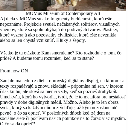
MOMus Museum of Contemporary Art
Aj diela v MOMus sú ako fragmenty budúcnosti, ktorú ešte
nepoznáme. Projekcie svetiel, nečakaných solitérov, vizuálnych
vnemov, ktoré sa spolu ohýbajú do podivných tvarov. Plastiky,
ktoré vyzerajú ako pozostatky civilizácie, ktorá ešte nevznikla
alebo sa len chystá vzniknúť. Hluky a šepoty.
Všetko je tu otázkou: Kam smerujeme? Kto rozhoduje o tom, čo
príde? A budeme tomu rozumieť, keď sa to stane?
From now ON
Zaujalo ma jedno z diel – obrovský digitálny displej, na ktorom sa
texty rozpadávajú a znovu skladajú – pripomína mi sen, v ktorom
čítaš knihu, ale slová sa menia vždy, keď sa pozrieš druhýkrát.
Umelkyňa, ktorá ho vytvorila, tvrdí, že je to metafora pre nestálosť
pravdy v dobe digitálnych médií. Možno. Alebo je to len obraz
sveta, ktorý sa každým dňom zrýchľuje, až kým nezostane nič
pevné, o čo sa oprieť. V posledných dňoch keď zájdem na
sociálne siete či počúvam našich politikov na to čoraz viac myslím.
O čo sa dá oprieť?