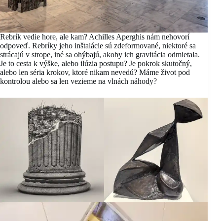
Rebrík vedie hore, ale kam? Achilles Aperghis nám nehovorí
odpoveď. Rebríky jeho inštalácie sú zdeformované, niektoré sa
strácajú v strope, iné sa ohýbajú, akoby ich gravitácia odmietala.
Je to cesta k výške, alebo ilúzia postupu? Je pokrok skutočný,
alebo len séria krokov, ktoré nikam nevedú? Máme život pod
kontrolou alebo sa len vezieme na vlnách náhody?