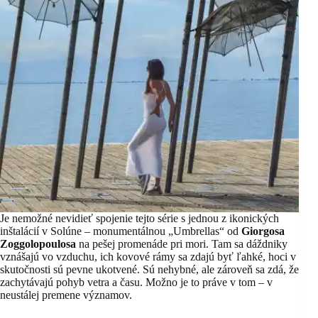
Je nemožné nevidieť spojenie tejto série s jednou z ikonických
inštalácií v Solúne – monumentálnou „Umbrellas“ od
Giorgosa
Zoggolopoulosa
na pešej promenáde pri mori. Tam sa dáždniky
vznášajú vo vzduchu, ich kovové rámy sa zdajú byť ľahké, hoci v
skutočnosti sú pevne ukotvené. Sú nehybné, ale zároveň sa zdá, že
zachytávajú pohyb vetra a času. Možno je to práve v tom – v
neustálej premene významov.