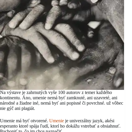
Na výstave je zahrnutých vyše 100 autorov z temer každého
kontinentu. Áno, umenie nemá byť zamknuté, ani uzavreté, ani
národné a žiadne iné, nemá byť ani popisné či povrchné. už vôbec
nie gýč ani plagiát.
Umenie má byť otvorené.
Umenie
je univerzálny jazyk, akési
esperanto ktoré spája ľudí, ktorí ho dokážu vstrebať a obsiahnuť.
Pochopiť to, čo im chce naznačiť.