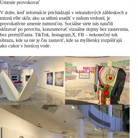
Umenie provokovať
V dobe, keď informácie prichádzajú v sekundových zábleskoch a
miznú ešte skôr, ako sa stihnú usadiť v našom vedomí, je
provokatívne umenie nutnosťou. Sociálne siete nás naučili
skĺzavať po povrchu, konzumovať vizuálne dojmy bez zastavenia,
bez premýšľania. TikTok, Instagram,X, FB – nekonečný tok
obrazu, kde sa nie je čas zastaviť, kde sa myšlienky rozpúšťajú
ako cukor v horúcej vode.