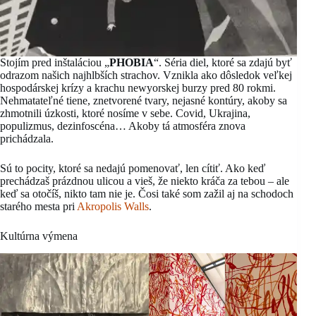
Stojím pred inštaláciou „
PHOBIA
“. Séria diel, ktoré sa zdajú byť
odrazom našich najhlbších strachov. Vznikla ako dôsledok veľkej
hospodárskej krízy a krachu newyorskej burzy pred 80 rokmi.
Nehmatateľné tiene, znetvorené tvary, nejasné kontúry, akoby sa
zhmotnili úzkosti, ktoré nosíme v sebe. Covid, Ukrajina,
populizmus, dezinfoscéna… Akoby tá atmosféra znova
prichádzala.
Sú to pocity, ktoré sa nedajú pomenovať, len cítiť. Ako keď
prechádzaš prázdnou ulicou a vieš, že niekto kráča za tebou – ale
keď sa otočíš, nikto tam nie je. Čosi také som zažil aj na schodoch
starého mesta pri
Akropolis Walls
.
Kultúrna výmena