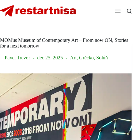
Skip
to
content
MOMus Museum of Contemporary Art – From now ON, Stories
for a next tomorrow
Pavel Trevor
dec 25, 2025
Art
,
Grécko
,
Solúň