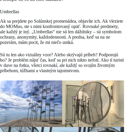
Umbrellas
Ak sa prejdete po Solúnskej promenádea, objavíte ich. Ak vleziete
do MOMus, ste s nimi konfrontovaný opäť. Rovnaké predmety,
ale každý je iný. „Umbrellas“ nie sú len dáždniky – sú symbolom
ochrany, anonymity, každodennosti. A predsa, keď sa na ne
pozerám, mám pocit, že mi niečo uniká.
Sú tu len ako vizuálny vzor? Alebo skrývajú príbeh? Podporujú
ho? Je problém nájsť čas, keď sa pri nich nikto nefotí. Ako tí turisti
v dave na fotku, všetci rovnakí, ale každý so svojím životným
príbehom, túžbami a vlastným tajomstvom.