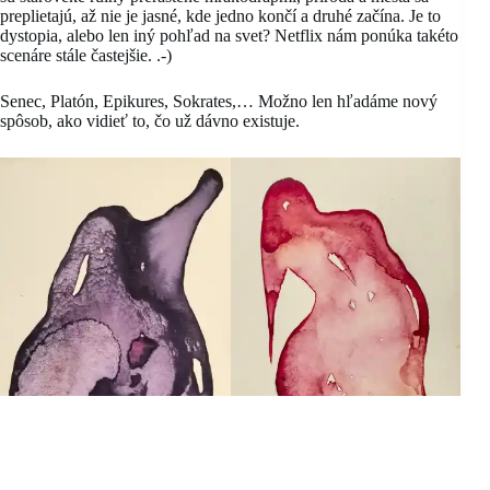
preplietajú, až nie je jasné, kde jedno končí a druhé začína. Je to
dystopia, alebo len iný pohľad na svet? Netflix nám ponúka takéto
scenáre stále častejšie. .-)
Senec, Platón, Epikures, Sokrates,… Možno len hľadáme nový
spôsob, ako vidieť to, čo už dávno existuje.