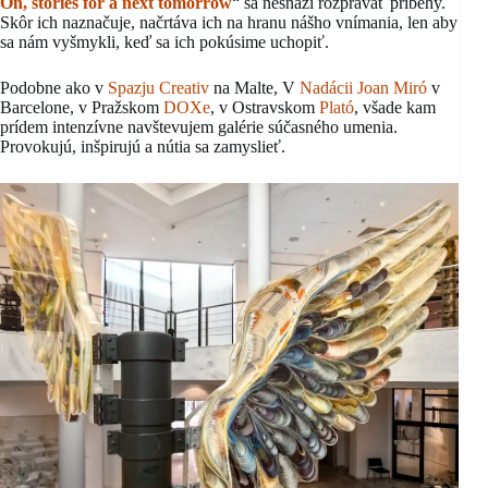
On, stories for a next tomorrow
“ sa nesnaží rozprávať príbehy.
Skôr ich naznačuje, načrtáva ich na hranu nášho vnímania, len aby
sa nám vyšmykli, keď sa ich pokúsime uchopiť.
Podobne ako v
Spazju Creativ
na Malte, V
Nadácii Joan Miró
v
Barcelone, v Pražskom
DOXe
, v Ostravskom
Plató
, všade kam
prídem intenzívne navštevujem galérie súčasného umenia.
Provokujú, inšpirujú a nútia sa zamyslieť.