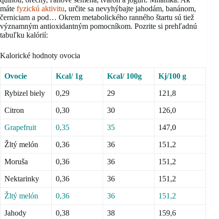
máte
fyzickú aktivitu
, určite sa nevyhýbajte jahodám, banánom,
černiciam a pod… Okrem metabolického ranného štartu sú tiež
významným antioxidantným pomocníkom. Pozrite si prehľadnú
tabuľku kalórií:
Kalorické hodnoty ovocia
Ovocie
Kcal/ 1g
Kcal/ 100g
Kj/100 g
Rybizel biely
0,29
29
121,8
Citron
0,30
30
126,0
Grapefruit
0,35
35
147
,0
Žltý melón
0,36
36
151,2
Moruša
0,36
36
151,2
Nektarinky
0,36
36
151,2
Žltý melón
0,36
36
151,2
Jahody
0,38
38
159,6