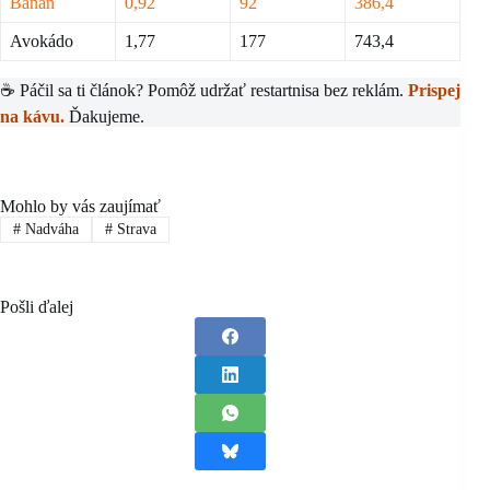
Banán
0,92
92
386,4
Avokádo
1,77
177
743,4
☕ Páčil sa ti článok? Pomôž udržať restartnisa bez reklám.
Prispej
na kávu.
Ďakujeme.
Mohlo by vás zaujímať
#
Nadváha
#
Strava
Pošli ďalej