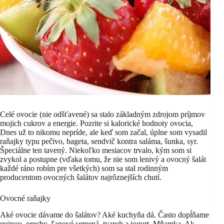
Celé ovocie (nie odšťavené) sa stalo základným zdrojom príjmov
mojich cukrov a energie. Pozrite si kalorické hodnoty ovocia,
Dnes už to nikomu nepríde, ale keď som začal, úplne som vysadil
raňajky typu pečivo, bageta, sendvič kontra saláma, šunka, syr.
Špeciálne ten tavený. Niekoľko mesiacov trvalo, kým som si
zvykol a postupne (vďaka tomu, že nie som lenivý a ovocný šalát
každé ráno robím pre všetkých) som sa stal rodinným
producentom ovocných šalátov najrôznejších chutí.
Ovocné raňajky
Aké ovocie dávame do šalátov? Aké kuchyňa dá. Často dopĺňame
quinou, orechy, ľanové semená, tvaroh a jogurt. Mňamka. Ak