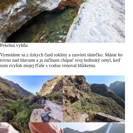
Pekelná vyhňa
Vymotáme sa z úzkych častí rokliny a zasvieti slniečko. Máme ho
rovno nad hlavami a ja začínam chápať svoj hrdinský omyl, keď
som zvyšok mojej fľaše s vodou venoval blízkemu.