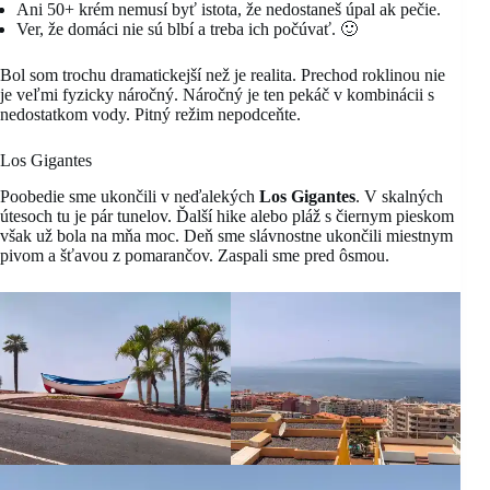
Ani 50+ krém nemusí byť istota, že nedostaneš úpal ak pečie.
Ver, že domáci nie sú blbí a treba ich počúvať. 🙂
Bol som trochu dramatickejší než je realita. Prechod roklinou nie
je veľmi fyzicky náročný. Náročný je ten pekáč v kombinácii s
nedostatkom vody. Pitný režim nepodceňte.
Los Gigantes
Poobedie sme ukončili v neďalekých
Los Gigantes
. V skalných
útesoch tu je pár tunelov. Ďalší hike alebo pláž s čiernym pieskom
však už bola na mňa moc. Deň sme slávnostne ukončili miestnym
pivom a šťavou z pomarančov. Zaspali sme pred ôsmou.