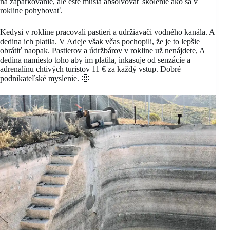
na zaparkovanie, ale ešte musia absolvovať školenie ako sa v
rokline pohybovať.
Kedysi v rokline pracovali pastieri a udržiavači vodného kanála. A
dedina ich platila. V Adeje však včas pochopili, že je to lepšie
obrátiť naopak. Pastierov a údržbárov v rokline už nenájdete, A
dedina namiesto toho aby im platila, inkasuje od senzácie a
adrenalínu chtivých turistov 11 € za každý vstup. Dobré
podnikateľské myslenie. 🙂