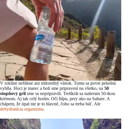
V rokline nefúkne ani milosrdný vánok. Tomu sa povie pekelná
vyhňa. Hoci je marec a boli sme pripravení na všetko, na
50
stupňový gril
sme sa nepripravili. Tretíkrát sa natieram 50-tkou
krémom. Aj tak celý horím. Oči štípu, pery ako na Sahare. A
chápem, že úpal nie je to hlavné, čoho sa treba báť. Ale
dehydratácia organizmu
.