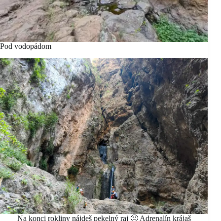
Pod vodopádom
Na konci rokliny nájdeš pekelný raj 🙂 Adrenalín krájaš