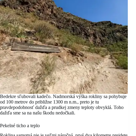
Bedekre sľubovali kadečo. Nadmorská výška rokliny sa pohybuje
od 100 metrov do približne 1300 m n.m., preto je tu
pravdepodobnosť dažďa a prudkej zmeny teploty obvyklá. Toho
dažďa sme sa na našu škodu nedočkali.
Pekelné ticho a teplo
Roklina samotná nie je veľmi náročná, prvé dva kilometre prejdete