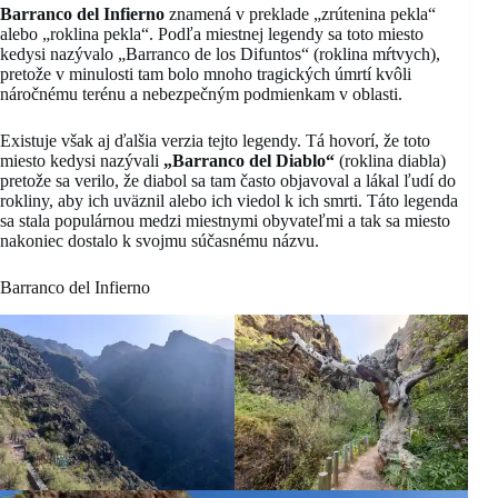
Barranco del Infierno
znamená v preklade „zrútenina pekla“
alebo „roklina pekla“. Podľa miestnej legendy sa toto miesto
kedysi nazývalo „Barranco de los Difuntos“ (roklina mŕtvych),
pretože v minulosti tam bolo mnoho tragických úmrtí kvôli
náročnému terénu a nebezpečným podmienkam v oblasti.
Existuje však aj ďalšia verzia tejto legendy. Tá hovorí, že toto
miesto kedysi nazývali
„Barranco del Diablo“
(roklina diabla)
pretože sa verilo, že diabol sa tam často objavoval a lákal ľudí do
rokliny, aby ich uväznil alebo ich viedol k ich smrti. Táto legenda
sa stala populárnou medzi miestnymi obyvateľmi a tak sa miesto
nakoniec dostalo k svojmu súčasnému názvu.
Barranco del Infierno