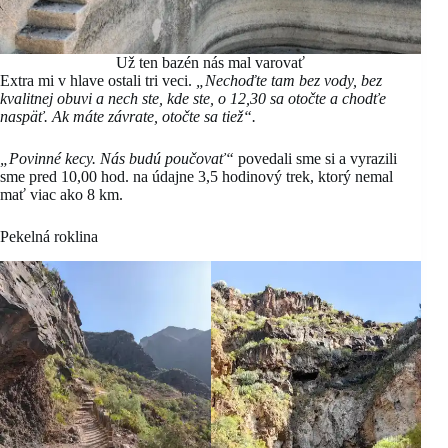
Už ten bazén nás mal varovať
Extra mi v hlave ostali tri veci.
„Nechoďte tam bez vody, bez
kvalitnej obuvi a nech ste, kde ste, o 12,30 sa otočte a chodťe
naspäť. Ak máte závrate, otočte sa tiež“.
„Povinné kecy. Nás budú poučovať“
povedali sme si a vyrazili
sme pred 10,00 hod. na údajne 3,5 hodinový trek, ktorý nemal
mať viac ako 8 km.
Pekelná roklina