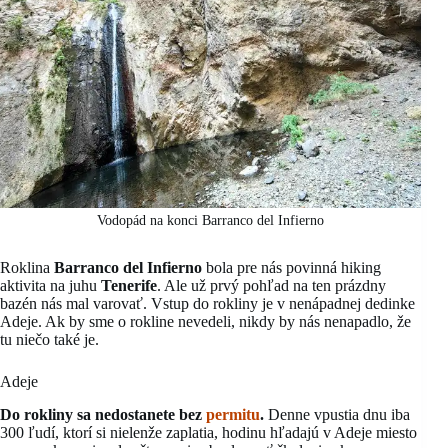
Vodopád na konci Barranco del Infierno
Roklina
Barranco del Infierno
bola pre nás povinná hiking
aktivita na juhu
Tenerife
. Ale už prvý pohľad na ten prázdny
bazén nás mal varovať. Vstup do rokliny je v nenápadnej dedinke
Adeje. Ak by sme o rokline nevedeli, nikdy by nás nenapadlo, že
tu niečo také je.
Adeje
Do rokliny sa nedostanete bez
permitu
.
Denne vpustia dnu iba
300 ľudí, ktorí si nielenže zaplatia, hodinu hľadajú v Adeje miesto