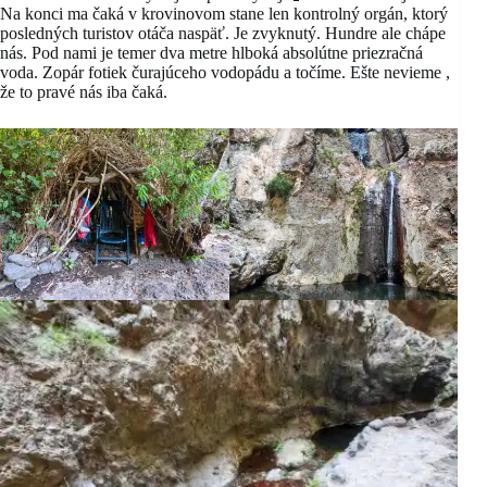
Na konci ma čaká v krovinovom stane len kontrolný orgán, ktorý
posledných turistov otáča naspäť. Je zvyknutý. Hundre ale chápe
nás. Pod nami je temer dva metre hlboká absolútne priezračná
voda. Zopár fotiek čurajúceho vodopádu a točíme. Ešte nevieme ,
že to pravé nás iba čaká.