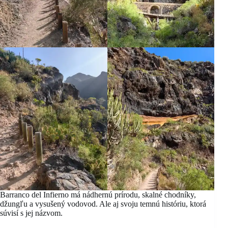
Barranco del Infierno má nádhernú prírodu, skalné chodníky,
džungľu a vysušený vodovod. Ale aj svoju temnú históriu, ktorá
súvisí s jej názvom.