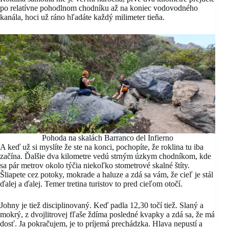
po relatívne pohodlnom chodníku až na koniec vodovodného
kanála, hoci už ráno hľadáte každý milimeter tieňa.
Pohoda na skalách Barranco del Infierno
A keď už si myslíte že ste na konci, pochopíte, že roklina tu iba
začína. Ďalšie dva kilometre vedú strným úzkym chodníkom, kde
sa pár metrov okolo týčia niekoľko stometrové skalné štíty.
Šliapete cez potoky, mokrade a haluze a zdá sa vám, že cieľ je stál
ďalej a ďalej. Temer tretina turistov to pred cieľom otočí.
Johny je tiež disciplinovaný. Keď padla 12,30 točí tiež. Slaný a
mokrý, z dvojlitrovej fľaše ždíma posledné kvapky a zdá sa, že má
dosť. Ja pokračujem, je to príjemá prechádzka. Hlava nepustí a