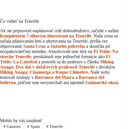
Čo vidieť na Tenerife
Ak ste pripravení naplánovať celé dobrodružstvo, začnite s naším
Kompletným 7-dňovým itinerárom na Tenerife
. Naša cesta sa
začala plánovaním letu a ubytovania na Tenerife, prešla cez
objavovanie
Santa Cruz a Južného pobrežia
a skončila pri
neopakovateľnej turistike. Absolvovali sme túry na
El Teide: Na
streche Tenerife
, preskúmali sme jedinečné formácie ako
El
Teide: La Catedral
a ponorili sa do pralesov v článku
Hiking
Anaga: Dva dni v dažďových pralesoch Tenerife
s divokým
Hiking Anaga: Chamorga a Roque Chinobre
. Naše nohy
testovali zostupy v
Barranco del Masca
a
Barranco del
Infierno
, pričom sme nevynechali ani tajomné
Guimarské okná
.
Mohlo by vás zaujímať
#
Canaries
#
Spain
#
Tenerife