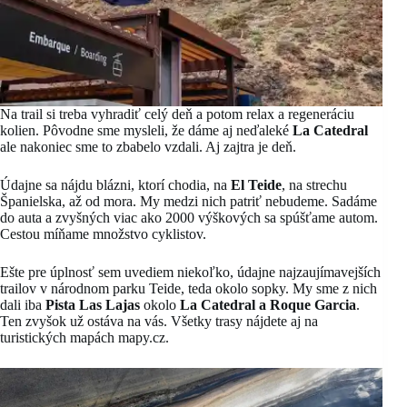
Na trail si treba vyhradiť celý deň a potom relax a regeneráciu
kolien. Pôvodne sme mysleli, že dáme aj neďaleké
La Catedral
ale nakoniec sme to zbabelo vzdali. Aj zajtra je deň.
Údajne sa nájdu blázni, ktorí chodia, na
El Teide
, na strechu
Španielska, až od mora. My medzi nich patriť nebudeme. Sadáme
do auta a zvyšných viac ako 2000 výškových sa spúšťame autom.
Cestou míňame množstvo cyklistov.
Ešte pre úplnosť sem uvediem niekoľko, údajne najzaujímavejších
trailov v národnom parku Teide, teda okolo sopky. My sme z nich
dali iba
Pista Las Lajas
okolo
La Catedral a Roque Garcia
.
Ten zvyšok už ostáva na vás. Všetky trasy nájdete aj na
turistických mapách mapy.cz.