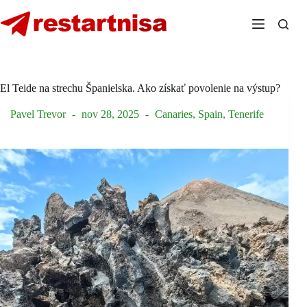
Skip
to
content
El Teide na strechu Španielska. Ako získať povolenie na výstup?
Pavel Trevor
nov 28, 2025
Canaries
,
Spain
,
Tenerife