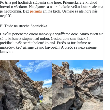
Po tri a pol hodinách stúpania sme hore. Priemerka 2,2 km/hod
hovorí o všetkom. Napájame sa na trail okolo vršku krátera ale teta
je neoblomná. Bez
permitu
ani na krok. Usmeje sa ale hore nás
nepúšťa.
El Teide na streche Španielska
Chvíľu pobeháme okolo lanovky a vyrážame dole. Slnko svieti ale
sú tu krásne 3 stupne nad nulou. Cestou dole sme tisíckrát
preklínali naše staré ubolené kolená. Prečo sa furt hráme na
makačov, keď už sme dávno kávopiči? A prečo sa nezvezieme
lanovkou.