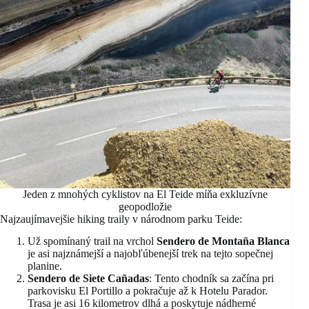
Jeden z mnohých cyklistov na El Teide míňa exkluzívne
geopodložie
Najzaujímavejšie hiking traily v národnom parku Teide:
Už spomínaný trail na vrchol
Sendero de Montaña Blanca
je asi najznámejší a najobľúbenejší trek na tejto sopečnej
planine.
Sendero de Siete Cañadas
: Tento chodník sa začína pri
parkovisku El Portillo a pokračuje až k Hotelu Parador.
Trasa je asi 16 kilometrov dlhá a poskytuje nádherné