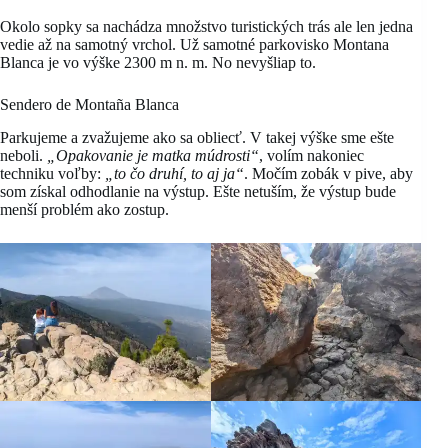
Okolo sopky sa nachádza množstvo turistických trás ale len jedna
vedie až na samotný vrchol. Už samotné parkovisko Montana
Blanca je vo výške 2300 m n. m. No nevyšliap to.
Sendero de Montaña Blanca
Parkujeme a zvažujeme ako sa obliecť. V takej výške sme ešte
neboli.
„Opakovanie je matka múdrosti“
, volím nakoniec
techniku voľby:
„to čo druhí, to aj ja“
. Močím zobák v pive, aby
som získal odhodlanie na výstup. Ešte netuším, že výstup bude
menší problém ako zostup.