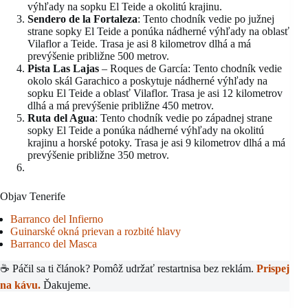
výhľady na sopku El Teide a okolitú krajinu.
Sendero de la Fortaleza
: Tento chodník vedie po južnej
strane sopky El Teide a ponúka nádherné výhľady na oblasť
Vilaflor a Teide. Trasa je asi 8 kilometrov dlhá a má
prevýšenie približne 500 metrov.
Pista Las Lajas
– Roques de García: Tento chodník vedie
okolo skál Garachico a poskytuje nádherné výhľady na
sopku El Teide a oblasť Vilaflor. Trasa je asi 12 kilometrov
dlhá a má prevýšenie približne 450 metrov.
Ruta del Agua
: Tento chodník vedie po západnej strane
sopky El Teide a ponúka nádherné výhľady na okolitú
krajinu a horské potoky. Trasa je asi 9 kilometrov dlhá a má
prevýšenie približne 350 metrov.
Objav Tenerife
Barranco del Infierno
Guinarské okná prievan a rozbité hlavy
Barranco del Masca
☕ Páčil sa ti článok? Pomôž udržať restartnisa bez reklám.
Prispej
na kávu.
Ďakujeme.