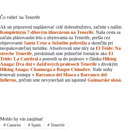
Čo vidieť na Tenerife
Ak ste pripravení naplánovať celé dobrodružstvo, začnite s naším
Kompletným 7-dňovým itinerárom na Tenerife
. Naša cesta sa
začala plánovaním letu a ubytovania na Tenerife, prešla cez
objavovanie
Santa Cruz a Južného pobrežia
a skončila pri
neopakovateľnej turistike. Absolvovali sme túry na
El Teide: Na
streche Tenerife
, preskúmali sme jedinečné formácie ako
El
Teide: La Catedral
a ponorili sa do pralesov v článku
Hiking
Anaga: Dva dni v dažďových pralesoch Tenerife
s divokým
Hiking Anaga: Chamorga a Roque Chinobre
. Naše nohy
testovali zostupy v
Barranco del Masca
a
Barranco del
Infierno
, pričom sme nevynechali ani tajomné
Guimarské okná
.
Mohlo by vás zaujímať
#
Canaries
#
Spain
#
Tenerife