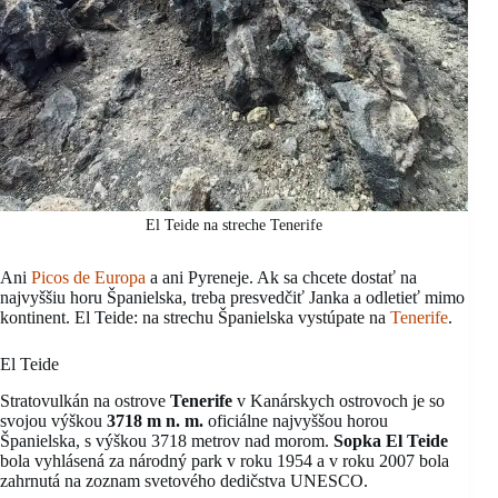
El Teide na streche Tenerife
Ani
Picos de Europa
a ani Pyreneje. Ak sa chcete dostať na
najvyššiu horu Španielska, treba presvedčiť Janka a odletieť mimo
kontinent. El Teide: na strechu Španielska vystúpate na
Tenerife
.
El Teide
Stratovulkán na ostrove
Tenerife
v Kanárskych ostrovoch je so
svojou výškou
3718 m n. m.
oficiálne najvyššou horou
Španielska, s výškou 3718 metrov nad morom.
Sopka El Teide
bola vyhlásená za národný park v roku 1954 a v roku 2007 bola
zahrnutá na zoznam svetového dedičstva UNESCO.