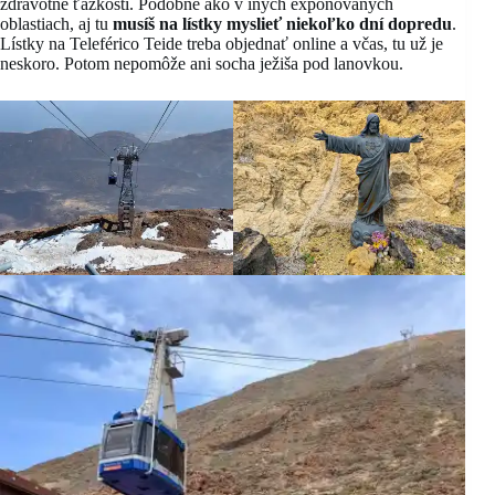
zdravotné ťažkosti. Podobne ako v iných exponovaných
oblastiach, aj tu
musíš na lístky myslieť niekoľko dní dopredu
.
Lístky na Teleférico Teide treba objednať online a včas, tu už je
neskoro. Potom nepomôže ani socha ježiša pod lanovkou.