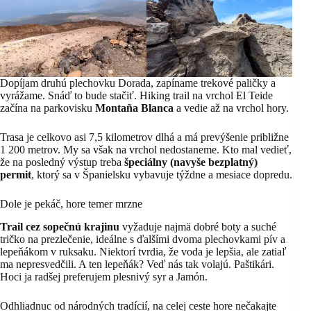
Dopíjam druhú plechovku Dorada, zapíname trekové paličky a
vyrážame. Snáď to bude stačiť. Hiking trail na vrchol El Teide
začína na parkovisku
Montaña Blanca
a vedie až na vrchol hory.
Trasa je celkovo asi 7,5 kilometrov dlhá a má prevýšenie približne
1 200 metrov. My sa však na vrchol nedostaneme. Kto mal vedieť,
že na posledný výstup treba
špeciálny (navyše bezplatný)
permit
, ktorý sa v Španielsku vybavuje týždne a mesiace dopredu.
Dole je pekáč, hore temer mrzne
Trail cez sopečnú krajinu
vyžaduje najmä dobré boty a suché
tričko na prezlečenie, ideálne s ďalšími dvoma plechovkami pív a
lepeňákom v ruksaku. Niektorí tvrdia, že voda je lepšia, ale zatiaľ
ma nepresvedčili. A ten lepeňák? Veď nás tak volajú. Paštikári.
Hoci ja radšej preferujem plesnivý syr a Jamón.
Odhliadnuc od národných tradícií, na celej ceste hore nečakajte