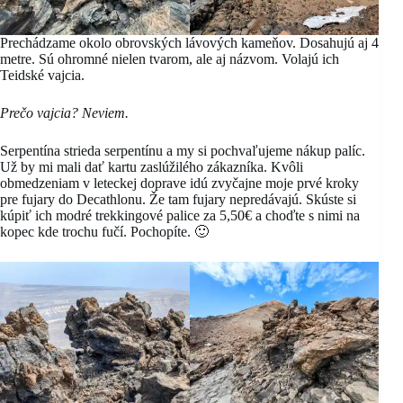
Prechádzame okolo obrovských lávových kameňov. Dosahujú aj 4
metre. Sú ohromné​​ nielen tvarom, ale aj názvom. Volajú ich
Teidské vajcia.
Prečo vajcia? Neviem.
Serpentína strieda serpentínu a my si pochvaľujeme nákup palíc.
Už by mi mali dať kartu zaslúžilého zákazníka. Kvôli
obmedzeniam v leteckej doprave idú zvyčajne moje prvé kroky
pre fujary do Decathlonu. Že tam fujary nepredávajú. Skúste si
kúpiť ich modré trekkingové palice za 5,50€ a choďte s nimi na
kopec kde trochu fučí. Pochopíte. 🙂