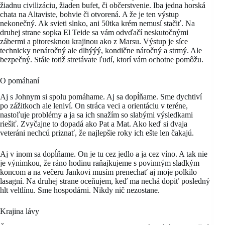
žiadnu civilizáciu, žiaden bufet, či občerstvenie. Iba jedna horská
chata na Altaviste, bohvie či otvorená. A že je ten výstup
nekonečný. Ak svieti slnko, ani 50tka krém nemusí stačiť. Na
druhej strane sopka El Teide sa vám odvďačí neskutočnými
zábermi a pitoresknou krajinou ako z Marsu. Výstup je síce
technicky nenáročný ale dlhýýý, kondične náročný a strmý. Ale
bezpečný. Stále totiž stretávate ľudí, ktorí vám ochotne pomôžu.
O pomáhaní
Aj s Johnym si spolu pomáhame. Aj sa dopĺňame. Sme dychtiví
po zážitkoch ale leniví. On stráca veci a orientáciu v teréne,
nastoľuje problémy a ja sa ich snažím so slabými výsledkami
riešiť. Zvyčajne to dopadá ako Pat a Mat. Ako keď si dvaja
veteráni nechcú priznať, že najlepšie roky ich ešte len čakajú.
Aj v inom sa dopĺňame. On je tu cez jedlo a ja cez víno. A tak nie
je výnimkou, že ráno hodinu raňajkujeme s povinným sladkým
koncom a na večeru Jankovi musím prenechať aj moje polkilo
lasagní. Na druhej strane oceňujem, keď ma nechá dopiť posledný
hlt veltlínu. Sme hospodárni. Nikdy nič nezostane.
Krajina lávy