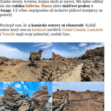
Žiadne stromy, kvetena, krajina okolo je surová. Má úplne odlišný
ráz ako
roklina
Infierno
.
Masca
alebo
dažďové pralesy v
Anage
. Už vôbec nepripomína all inclusive plážové komplexy na
pobreží.
Pochopil som, že aj
kanárske ostrovy sú rôznorodé
. Každý
ostrov ktorý som na
kanároch
navštívil:
Grand Canaria
,
Lanzarote
i
Tenerife
majú svoje jedinečné, osobité čaro.