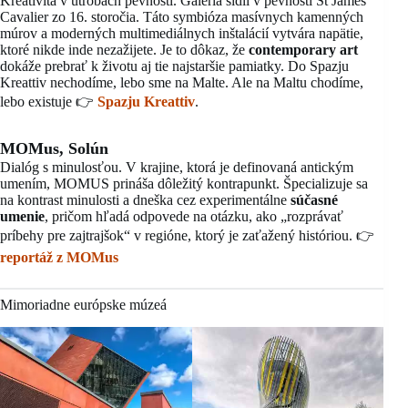
Kreativita v útrobách pevnosti. Galéria sídli v pevnosti St James
Cavalier zo 16. storočia. Táto symbióza masívnych kamenných
múrov a moderných multimediálnych inštalácií vytvára napätie,
ktoré nikde inde nezažijete. Je to dôkaz, že
contemporary art
dokáže prebrať k životu aj tie najstaršie pamiatky. Do Spazju
Kreattiv nechodíme, lebo sme na Malte. Ale na Maltu chodíme,
lebo existuje 👉
Spazju Kreattiv
.
MOMus, Solún
Dialóg s minulosťou. V krajine, ktorá je definovaná antickým
umením, MOMUS prináša dôležitý kontrapunkt. Špecializuje sa
na kontrast minulosti a dneška cez experimentálne
súčasné
umenie
, pričom hľadá odpovede na otázku, ako „rozprávať
príbehy pre zajtrajšok“ v regióne, ktorý je zaťažený históriou. 👉
reportáž z MOMus
Mimoriadne európske múzeá