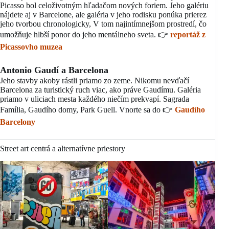
Picasso bol celoživotným hľadačom nových foriem. Jeho galériu
nájdete aj v Barcelone, ale galéria v jeho rodisku ponúka prierez
jeho tvorbou chronologicky, V tom najintímnejšom prostredí, čo
umožňuje hlbší ponor do jeho mentálneho sveta. 👉
reportáž z
Picassovho muzea
Antonio Gaudí a Barcelona
Jeho stavby akoby rástli priamo zo zeme. Nikomu nevďačí
Barcelona za turistický ruch viac, ako práve Gaudímu. Galéria
priamo v uliciach mesta každého niečím prekvapí. Sagrada
Família, Gaudího domy, Park Guell. Vnorte sa do 👉
Gaudího
Barcelony
Street art centrá a alternatívne priestory