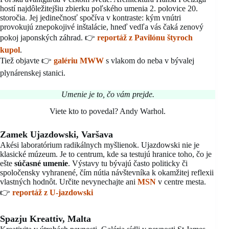
hostí najdôležitejšiu zbierku poľského umenia 2. polovice 20.
storočia. Jej jedinečnosť spočíva v kontraste: kým vnútri
provokujú znepokojivé inštalácie, hneď vedľa vás čaká zenový
pokoj japonských záhrad. 👉
reportáž z Pavilónu štyroch
kupol
.
Tiež objavte 👉
galériu MWW
s vlakom do neba v bývalej
plynárenskej stanici.
Umenie je to, čo vám prejde.
Viete kto to povedal? Andy Warhol.
Zamek Ujazdowski, Varšava
Akési laboratórium radikálnych myšlienok. Ujazdowski nie je
klasické múzeum. Je to centrum, kde sa testujú hranice toho, čo je
ešte
súčasné umenie
. Výstavy tu bývajú často politicky či
spoločensky vyhranené, čím nútia návštevníka k okamžitej reflexii
vlastných hodnôt. Určite nevynechajte ani
MSN
v centre mesta.
👉
reportáž z U-jazdowski
Spazju Kreattiv, Malta