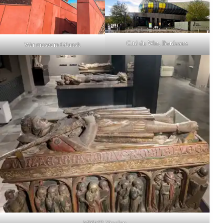
Cité du Win, Bordeaux
War museum Gdansk
MNWR Vroclav