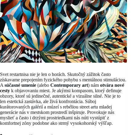
Svet restartnisa nie je len o horách. Skutočný zážitok často
získavame prepojením fyzického pohybu s mentálnou stimuláciou.
A
súčasné umenie
(alebo
Contemporary art
) nám
otvára nové
cesty
k objavovaniu miest. Je akýmsi kompasom, ktorý definuje
obzory, ktoré sú jedinečné, autentické a vizuálne silné. Nie je to
len estetická zastávka, ale živá konfrontácia. Súboj
kurátorovaných galérií a múzeí s rebéliou street artu mladej
generácie nás v mestskom prostredí inšpiruje. Provokuje nás
myslieť a často i drzými prostriedkami nás núti vystúpiť z
komfortnej zóny podobne ako strmý vysokohorský výšľap.