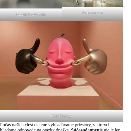
Plato ostrava
Zamek Ujezdovski
CAC Malaga
Počas našich ciest cielene vyhľadávame priestory, v ktorých
hľadáme odpovede na otázky dneška.
Súčasné umenie
nie je len