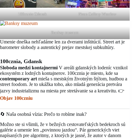
100cznia Gdansk
Neon Gallery Wroclaw
Banksy museum
Umenie dneška nehľadáme len za dverami inštitúcií. Street art je
barometer slobody a autentický prejav mestskej subkultúry.
100cznia, Gdansk
Sloboda medzi kontajnermi
V areáli gdanských lodeníc vznikol
ekosystém z lodných kontajnerov. 100cznia je miesto, kde sa
contemporary art
mieša s mestským životným štýlom, hudbou a
street foodom. Je to ukážka toho, ako mladá generácia pretvára
jazvy industrializmu na miesta pre stretávanie sa a kreativitu. 👉
Objav 100czniu
🔄 Naša osobná vízia: Prečo to robíme inak?
Možno ste si všimli, že v bežných cestovateľských bedekroch sú
galérie a umenie len „povinnou jazdou“. Pár generických viet
napísaných pre algoritmy, z ktorých je jasné, že autor v danom