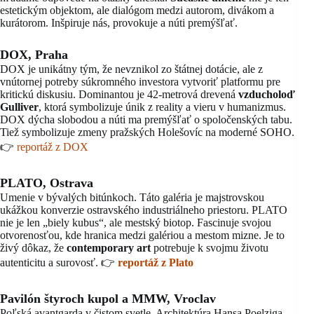
estetickým objektom, ale dialógom medzi autorom, divákom a
kurátorom. Inšpiruje nás, provokuje a núti premýšľať.
DOX, Praha
DOX je unikátny tým, že nevznikol zo štátnej dotácie, ale z
vnútornej potreby súkromného investora vytvoriť platformu pre
kritickú diskusiu. Dominantou je 42-metrová drevená
vzducholoď
Gulliver
, ktorá symbolizuje únik z reality a vieru v humanizmus.
DOX dýcha slobodou a núti ma premýšľať o spoločenských tabu.
Tiež symbolizuje zmeny pražských Holešovíc na moderné SOHO.
👉
reportáž z DOX
PLATO, Ostrava
Umenie v bývalých bitúnkoch. Táto galéria je majstrovskou
ukážkou konverzie ostravského industriálneho priestoru. PLATO
nie je len „biely kubus“, ale mestský biotop. Fascinuje svojou
otvorenosťou, kde hranica medzi galériou a mestom mizne. Je to
živý dôkaz, že
contemporary art
potrebuje k svojmu životu
autenticitu a surovosť. 👉
reportáž z Plato
Pavilón štyroch kupol a MMW, Vroclav
Poľská avantgarda v čistom svetle. Architektúra Hansa Poelziga