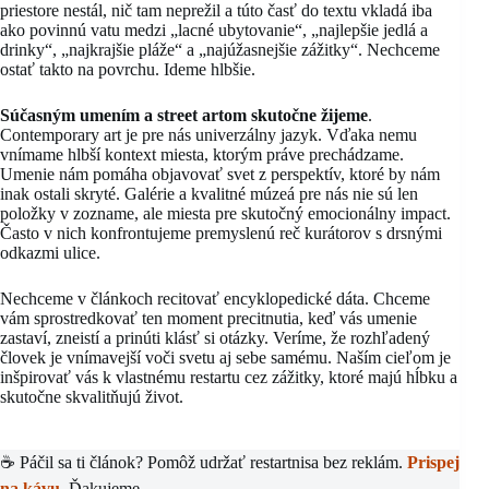
priestore nestál, nič tam neprežil a túto časť do textu vkladá iba
ako povinnú vatu medzi „lacné ubytovanie“, „najlepšie jedlá a
drinky“, „najkrajšie pláže“ a „najúžasnejšie zážitky“. Nechceme
ostať takto na povrchu. Ideme hlbšie.
Súčasným umením a street artom skutočne žijeme
.
Contemporary art je pre nás univerzálny jazyk. Vďaka nemu
vnímame hlbší kontext miesta, ktorým práve prechádzame.
Umenie nám pomáha objavovať svet z perspektív, ktoré by nám
inak ostali skryté. Galérie a kvalitné múzeá pre nás nie sú len
položky v zozname, ale miesta pre skutočný emocionálny impact.
Často v nich konfrontujeme premyslenú reč kurátorov s drsnými
odkazmi ulice.
Nechceme v článkoch recitovať encyklopedické dáta. Chceme
vám sprostredkovať ten moment precitnutia, keď vás umenie
zastaví, zneistí a prinúti klásť si otázky. Veríme, že rozhľadený
človek je vnímavejší voči svetu aj sebe samému. Naším cieľom je
inšpirovať vás k vlastnému restartu cez zážitky, ktoré majú hĺbku a
skutočne skvalitňujú život.
☕ Páčil sa ti článok? Pomôž udržať restartnisa bez reklám.
Prispej
na kávu.
Ďakujeme.