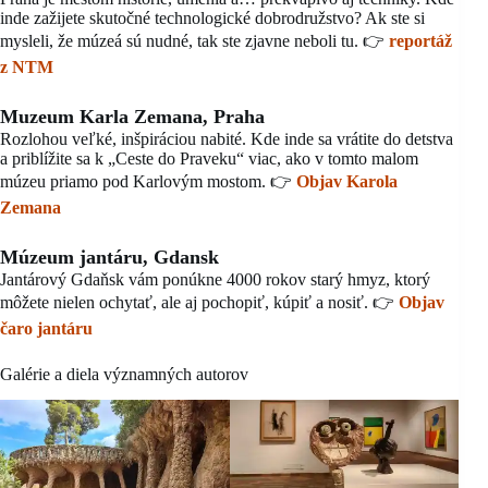
inde zažijete skutočné technologické dobrodružstvo? Ak ste si
mysleli, že múzeá sú nudné, tak ste zjavne neboli tu. 👉
reportáž
z NTM
Muzeum Karla Zemana, Praha
Rozlohou veľké, inšpiráciou nabité. Kde inde sa vrátite do detstva
a priblížite sa k „Ceste do Praveku“ viac, ako v tomto malom
múzeu priamo pod Karlovým mostom. 👉
Objav Karola
Zemana
Múzeum jantáru, Gdansk
Jantárový Gdaňsk vám ponúkne 4000 rokov starý hmyz, ktorý
môžete nielen ochytať, ale aj pochopiť, kúpiť a nosiť. 👉
Objav
čaro jantáru
Galérie a diela významných autorov