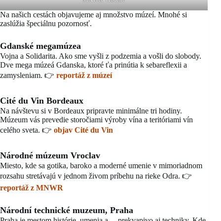
Na našich cestách objavujeme aj množstvo múzeí. Mnohé si
zaslúžia špeciálnu pozornosť.
Gdanské megamúzea
Vojna a Solidarita. Ako sme vyšli z podzemia a vošli do slobody.
Dve mega múzeá Gdanska, ktoré ťa prinútia k sebareflexii a
zamysleniam. 👉
reportáž z múzeí
Cité du Vin Bordeaux
Na návštevu si v Bordeaux pripravte minimálne tri hodiny.
Múzeum vás prevedie storočiami výroby vína a teritóriami vín
celého sveta. 👉
objav Cité du Vin
Národné múzeum Vroclav
Miesto, kde sa gotika, baroko a moderné umenie v mimoriadnom
rozsahu stretávajú v jednom živom príbehu na rieke Odra. 👉
reportáž z MNWR
Národní technické muzeum
, Praha
Praha je mestom histórie, umenia a… prekvapivo aj techniky. Kde