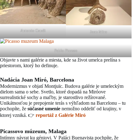
Antonio Gaudi
Joan Miro
Pablo Picasso
Objavte s nami galérie a miesta, kde sa život umelca prelína s
priestorom, ktorý ho definuje.
Nadácia Joan Miró, Barcelona
Modernizmus v objatí Montjuïc. Budova galérie je umeleckým
dielom sama o sebe. Svetlo, ktoré dopadá na Miróove
surrealistické sochy a maľby, je starostlivo režírované.
Unikátnosťou je prepojenie terás s výhľadom na Barcelonu – tu
pochopíte, že
súčasné umenie
nemožno oddeliť od krajiny, v
ktorej vzniká. 👉
reportáž z Galérie Miró
Picassovo múzeum, Malaga
Intímny návrat ku géniovi. V Paláci Buenavista pochpíte, že