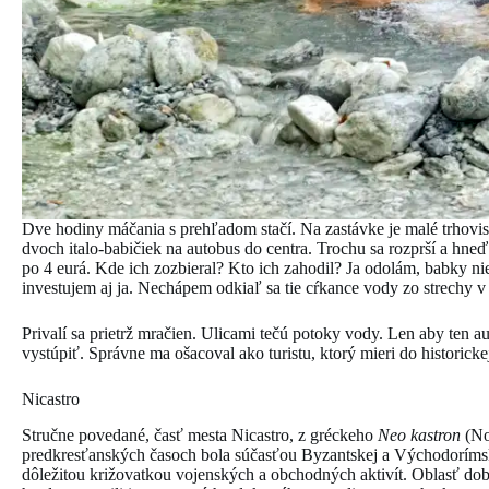
Dve hodiny máčania s prehľadom stačí. Na zastávke je malé trhovi
dvoch italo-babičiek na autobus do centra. Trochu sa rozprší a hn
po 4 eurá. Kde ich zozbieral? Kto ich zahodil? Ja odolám, babky n
investujem aj ja. Nechápem odkiaľ sa tie cŕkance vody zo strechy v
Privalí sa prietrž mračien. Ulicami tečú potoky vody. Len aby ten au
vystúpiť. Správne ma ošacoval ako turistu, ktorý mieri do historickej
Nicastro
Stručne povedané, časť mesta Nicastro, z gréckeho
Neo kastron
(Nov
predkresťanských časoch bola súčasťou Byzantskej a Východorímsk
dôležitou križovatkou vojenských a obchodných aktivít. Oblasť doby