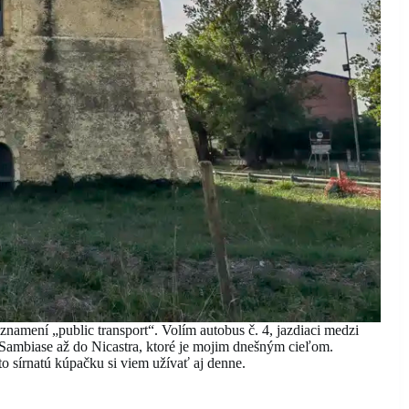
znamení „public transport“. Volím autobus č. 4, jazdiaci medzi
Sambiase až do Nicastra, ktoré je mojim dnešným cieľom.
to sírnatú kúpačku si viem užívať aj denne.