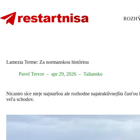
Skip
to
content
ROZHÝ
Lamezia Terme: Za normanskou históriou
Pavel Trevor
apr 29, 2026
Taliansko
Nicastro síce nieje najstaršou ale rozhodne najatraktívnejšiu časť
veľa schodov.