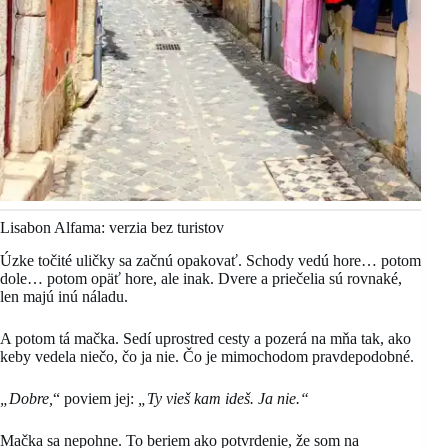
Lisabon Alfama: verzia bez turistov
Úzke točité uličky sa začnú opakovať. Schody vedú hore… potom
dole… potom opäť hore, ale inak. Dvere a priečelia sú rovnaké,
len majú inú náladu.
A potom tá mačka. Sedí uprostred cesty a pozerá na mňa tak, ako
keby vedela niečo, čo ja nie. Čo je mimochodom pravdepodobné.
„Dobre,
“ poviem jej:
„Ty vieš kam ideš. Ja nie.“
Mačka sa nepohne. To beriem ako potvrdenie, že som na