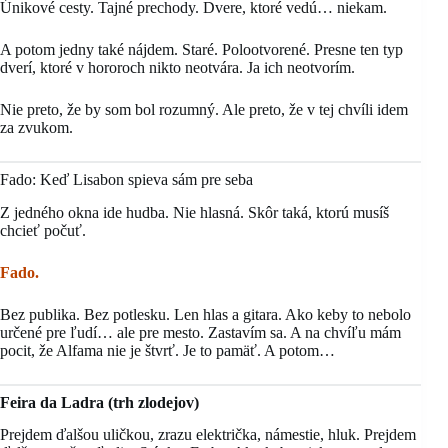
Únikové cesty. Tajné prechody. Dvere, ktoré vedú… niekam.
A potom jedny také nájdem. Staré. Polootvorené. Presne ten typ
dverí, ktoré v hororoch nikto neotvára. Ja ich neotvorím.
Nie preto, že by som bol rozumný. Ale preto, že v tej chvíli idem
za zvukom.
Fado: Keď Lisabon spieva sám pre seba
Z jedného okna ide hudba. Nie hlasná. Skôr taká, ktorú musíš
chcieť počuť.
Fado.
Bez publika. Bez potlesku. Len hlas a gitara. Ako keby to nebolo
určené pre ľudí… ale pre mesto. Zastavím sa. A na chvíľu mám
pocit, že Alfama nie je štvrť. Je to pamäť. A potom…
Feira da Ladra
(trh zlodejov)
Prejdem ďalšou uličkou, zrazu električka, námestie, hluk. Prejdem