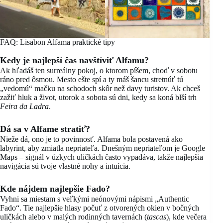
FAQ: Lisabon Alfama praktické tipy
Kedy je najlepší čas navštíviť Alfamu?
Ak hľadáš ten surreálny pokoj, o ktorom píšem, choď v sobotu
ráno pred ôsmou. Mesto ešte spí a ty máš šancu stretnúť tú
„vedomú“ mačku na schodoch skôr než davy turistov. Ak chceš
zažiť hluk a život, utorok a sobota sú dni, kedy sa koná blší trh
Feira da Ladra
.
Dá sa v Alfame stratiť?
Nieže dá, ono je to povinnosť. Alfama bola postavená ako
labyrint, aby zmiatla nepriateľa. Dnešným nepriateľom je Google
Maps – signál v úzkych uličkách často vypadáva, takže najlepšia
navigácia sú tvoje vlastné nohy a intuícia.
Kde nájdem najlepšie Fado?
Vyhni sa miestam s veľkými neónovými nápismi „Authentic
Fado“. Tie najlepšie hlasy počuť z otvorených okien v bočných
uličkách alebo v malých rodinných tavernách (
tascas
), kde večera