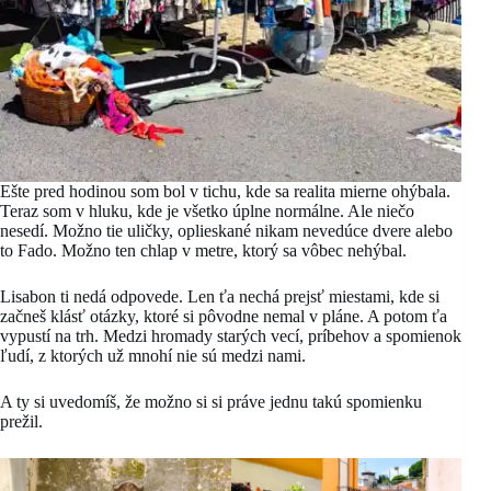
Ešte pred hodinou som bol v tichu, kde sa realita mierne ohýbala.
Teraz som v hluku, kde je všetko úplne normálne. Ale niečo
nesedí. Možno tie uličky, oplieskané nikam nevedúce dvere alebo
to Fado. Možno ten chlap v metre, ktorý sa vôbec nehýbal.
Lisabon ti nedá odpovede. Len ťa nechá prejsť miestami, kde si
začneš klásť otázky, ktoré si pôvodne nemal v pláne. A potom ťa
vypustí na trh. Medzi hromady starých vecí, príbehov a spomienok
ľudí, z ktorých už mnohí nie sú medzi nami.
A ty si uvedomíš, že možno si si práve jednu takú spomienku
prežil.