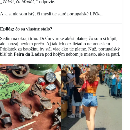
„Záleží, čo hľadáš,“
odpovie.
A ja si nie som istý, či myslí tie staré portugalské LPčka.
Epilóg: čo sa vlastne stalo?
Sedím na okraji trhu. Držím v ruke akési platne, čo som si kúpil,
ale naozaj neviem prečo. Aj tak ich cez lietadlo neprenesiem.
Príplatok za batožinu by stál viac ako tie platne. Nuž, portugalský
blší trh
Feira da Ladra
pod holým nebom je miesto, ako sa patrí.