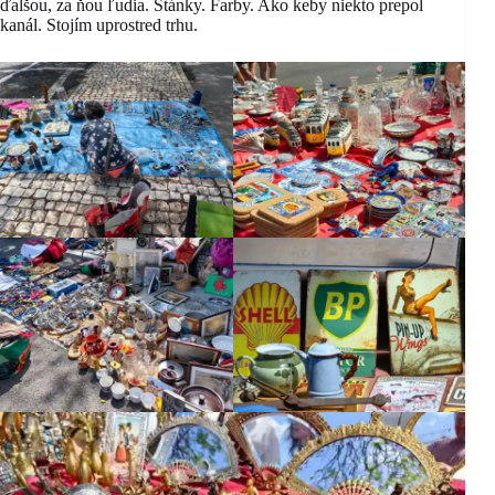
ďalšou, za ňou ľudia. Stánky. Farby. Ako keby niekto prepol
kanál. Stojím uprostred trhu.