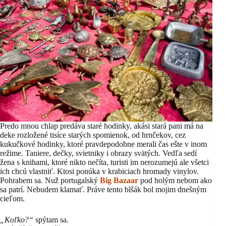
Predo mnou chlap predáva staré hodinky, akási stará pani má na
deke rozložené tisíce starých spomienok, od hrnčekov, cez
kukučkové hodinky, ktoré pravdepodobne merali čas ešte v inom
režime. Taniere, dečky, svietniky i obrazy svätých. Vedľa sedí
žena s knihami, ktoré nikto nečíta, turisti im nerozumejú ale všetci
ich chcú vlastniť. Ktosi ponúka v krabiciach hromady vinylov.
Pohrabem sa. Nuž portugalský
Big Bazaar
pod holým nebom ako
sa patrí. Nebudem klamať. Práve tento blšák bol mojim dnešným
cieľom.
„Koľko?“
spýtam sa.