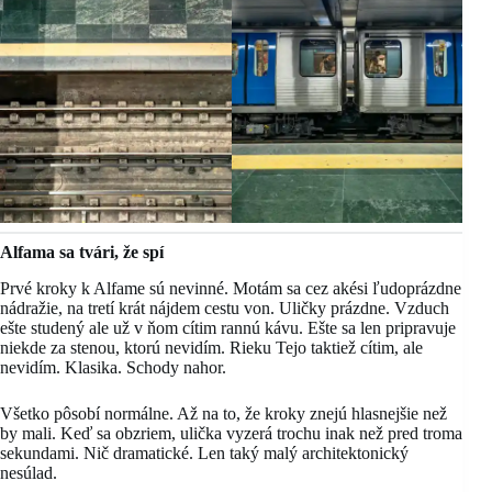
Alfama sa tvári, že spí
Prvé kroky k Alfame sú nevinné. Motám sa cez akési ľudoprázdne
nádražie, na tretí krát nájdem cestu von. Uličky prázdne. Vzduch
ešte studený ale už v ňom cítim rannú kávu. Ešte sa len pripravuje
niekde za stenou, ktorú nevidím. Rieku Tejo taktiež cítim, ale
nevidím. Klasika. Schody nahor.
Všetko pôsobí normálne. Až na to, že kroky znejú hlasnejšie než
by mali. Keď sa obzriem, ulička vyzerá trochu inak než pred troma
sekundami. Nič dramatické. Len taký malý architektonický
nesúlad.