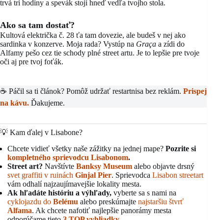
trvá tri hodiny a spevák stojí hneď vedľa tvojho stola.
Ako sa tam dostať?
Kultová električka č. 28 ťa tam dovezie, ale budeš v nej ako
sardinka v konzerve. Moja rada? Vystúp na
Graça
a zídi do
Alfamy pešo cez tie schody plné street artu. Je to lepšie pre tvoje
oči aj pre tvoj foťák.
☕ Páčil sa ti článok? Pomôž udržať restartnisa bez reklám.
Prispej
na kávu.
Ďakujeme.
💡 Kam ďalej v Lisabone?
Chcete vidieť všetky naše zážitky na jednej mape?
Pozrite si
kompletného sprievodcu Lisabonom
.
Street art?
Navštívte
Banksy Museum
alebo objavte drsný
svet graffiti v ruinách
Ginjal Pier
. Sprievodca
Lisabon streetart
vám odhalí najzaujímavejšie lokality mesta.
Ak hľadáte históriu a výhľady,
vyberte sa s nami na
cyklojazdu do
Belému
alebo preskúmajte
najstaršiu štvrť
Alfama
. Ak chcete nafotiť najlepšie panorámy mesta
odporúčame tieto
3 TOP vyhliadky
.