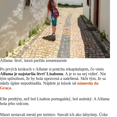
Alfama: štvrť, ktorá prežila zemetrasenie
Po prvých krokoch v Alfame si potichu rekapitulujem, čo viem.
Alfama je najstaršia štvrť Lisabonu
. A je to na nej vidieť. Nie
tým spôsobom, že by bola upravená a naleštená. Skôr tým, že sa
nikdy úplne nepodriadila. Nájdete ju kúsok od
námestia da
Graça
.
Ešte predtým, než bol Lisabon portugalský, bol arabský. A Alfama
bola jeho srdcom.
Mauri nestavali mestá pre turistov. Stavali ich ako labyrinty. Úzke