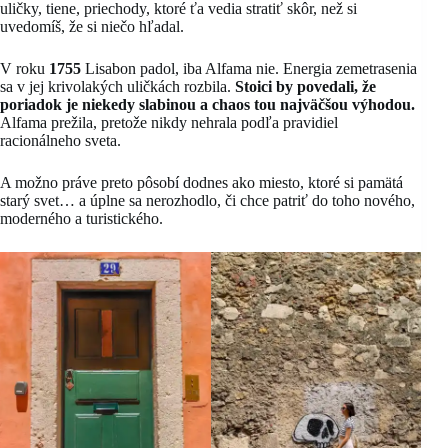
uličky, tiene, priechody, ktoré ťa vedia stratiť skôr, než si
uvedomíš, že si niečo hľadal.
V roku
1755
Lisabon padol, iba Alfama nie. Energia zemetrasenia
sa v jej krivolakých uličkách rozbila.
Stoici by povedali, že
poriadok je niekedy slabinou a chaos tou najväčšou výhodou.
Alfama prežila, pretože nikdy nehrala podľa pravidiel
racionálneho sveta.
A možno práve preto pôsobí dodnes ako miesto, ktoré si pamätá
starý svet… a úplne sa nerozhodlo, či chce patriť do toho nového,
moderného a turistického.