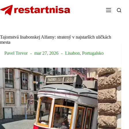
Skip
to
content
Tajomstvá lisabonskej Alfamy: stratený v najstarších uličkách
mesta
Pavel Trevor
mar 27, 2026
Lisabon
,
Portugalsko