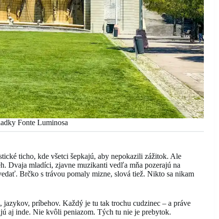
liadky Fonte Luminosa
ické ticho, kde všetci šepkajú, aby nepokazili zážitok. Ale
beh. Dvaja mladíci, zjavne muzikanti vedľa mňa pozerajú na
vedať. Brčko s trávou pomaly mizne, slová tiež. Nikto sa nikam
 jazykov, príbehov. Každý je tu tak trochu cudzinec – a práve
ú aj inde. Nie kvôli peniazom. Tých tu nie je prebytok.