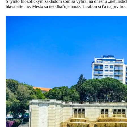
S týmto filozofickým základom som sa vybral na dnešnú „neturisti
hlava ešte nie. Mesto sa neodhaľuje naraz. Lisabon si ťa najprv troc