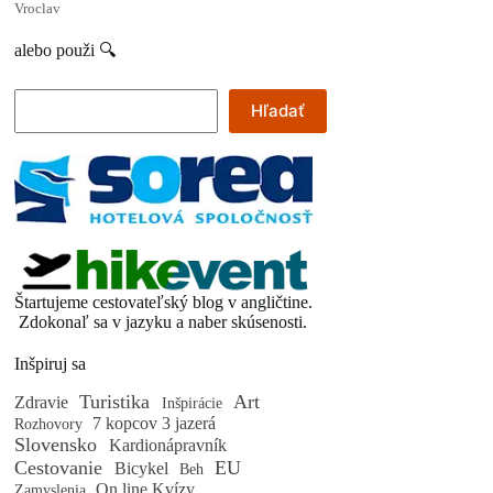
Vroclav
alebo použi 🔍
Hľadať
Hľadať
Štartujeme cestovateľský blog v angličtine.
Zdokonaľ sa v jazyku a naber skúsenosti.
Inšpiruj sa
Turistika
Art
Zdravie
Inšpirácie
7 kopcov 3 jazerá
Rozhovory
Slovensko
Kardionápravník
Cestovanie
EU
Bicykel
Beh
On line Kvízy
Zamyslenia