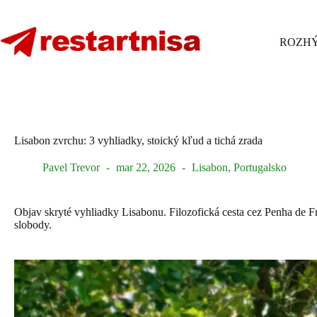
Skip
to
content
ROZHÝ
Lisabon zvrchu: 3 vyhliadky, stoický kľud a tichá zrada
Pavel Trevor
mar 22, 2026
Lisabon
,
Portugalsko
Objav skryté vyhliadky Lisabonu. Filozofická cesta cez Penha de Fr
slobody.