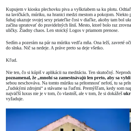
Kupujem v kiosku plechovku piva a vyškriabem sa ku plotu. Odtiaľ j
na lavičkách, múriku, na hranici medzi mestom a pokojom. Niekto pop
šuhaj ukazuje svojej sexy priateľke čosi v diaľke, akoby tam bol uk
začína upratovať do pravidelných línií. Mesto, ktoré bolo raz zrov
uličky. Žiadny chaos. Len stoický Logos v priamom prenose.
Sedím a pozerám na pár na múriku vedľa mňa. Ona leží, zavreté oči,
do slnka. Nič sa nedeje. A práve preto sa deje všetko.
Kľud.
Nie ten, čo si kúpiš v aplikácii na meditáciu. Ten skutočný. Nepr
poznamenal, že „mnohí sa zamestnávajú len preto, aby sa vyhl
sebou neschováva. Na tomto múriku sa prítomnosť nefotí, tu sa pr
„ľudskými zdrojmi“ a stávame sa ľuďmi. Premýšľam, kedy som napos
najväčší luxus nie je v tom, čo vlastníš, ale v tom, že si dokážeš
ukr
vyžaduje.