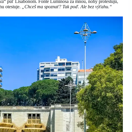
ckú“ púť Lisabonom. Fonte Luminosa za mnou, nohy protestujú,
hu otestuje.
„Chceš ma spoznať? Tak poď. Ale bez výťahu.“