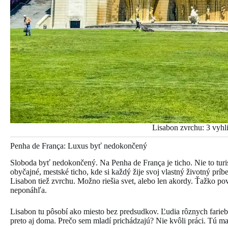
Lisabon zvrchu: 3 vyh
Penha de França: Luxus byť nedokončený
Sloboda byť nedokončený. Na Penha de França je ticho. Nie to turist
obyčajné, mestské ticho, kde si každý žije svoj vlastný životný prí
Lisabon tiež zvrchu. Možno riešia svet, alebo len akordy. Ťažko po
neponáhľa.
Lisabon tu pôsobí ako miesto bez predsudkov. Ľudia rôznych farieb,
preto aj doma. Prečo sem mladí prichádzajú? Nie kvôli práci. Tú maj