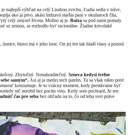
e najlepší výhľad na celý Lisabon zvrchu. Ľudia sedia v tráve,
íja ako ja pivo, akási hrdzavá staršia pani v okuliaroch číta,
rytý celý zmysel života. Možno aj je.
Baixa
sa pod nami pomaly
nané so zemou, sa rozhodlo byť racionálne. Žiadne krivolaké
 úsmev, hlavu má v jeho lone. On jej len tak hladí vlasy a pozerá
oduktívny. Zbytočný. Nenahraditeľný.
Seneca kedysi trefne
i sebe samým“.
Asi aj ja medzi nich patrím. Tu sa však nikto pred
ítomnosť konzumuje. Je to vzácny moment, kedy prestávame byť
ledy nič nerobil bez pocitu viny. Kedy som pochopil, že ten
adnúť čas pre seba
bez ohľadu na to, čo od teba svet práve