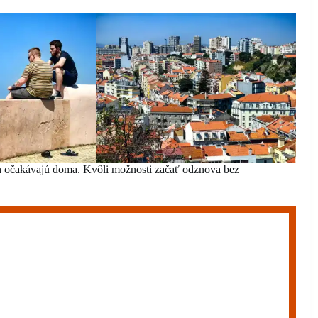
h očakávajú doma. Kvôli možnosti začať odznova bez