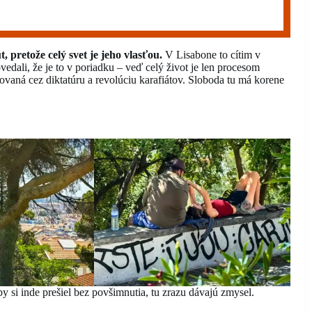
, pretože celý svet je jeho vlasťou.
V Lisabone to cítim v
dali, že je to v poriadku – veď celý život je len procesom
jovaná cez diktatúru a revolúciu karafiátov. Sloboda tu má korene
y si inde prešiel bez povšimnutia, tu zrazu dávajú zmysel.