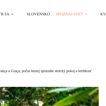
B SA
SLOVENSKO
SPOZNAJ SVET
KV
ança a Graça, počas ktorej spoznáte stoický pokoj a krehkosť