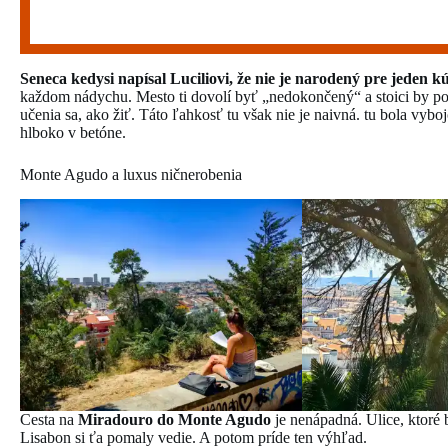
Seneca kedysi napísal Luciliovi, že nie je narodený pre jeden kút
každom nádychu. Mesto ti dovolí byť „nedokončený“ a stoici by pove
učenia sa, ako žiť. Táto ľahkosť tu však nie je naivná. tu bola vybo
hlboko v betóne.
Monte Agudo a luxus ničnerobenia
Cesta na
Miradouro do Monte Agudo
je nenápadná. Ulice, ktoré b
Lisabon si ťa pomaly vedie. A potom príde ten výhľad.