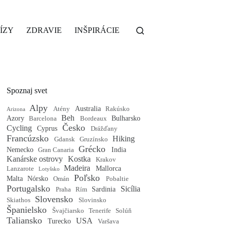
ÍZY
ZDRAVIE
INŠPIRÁCIE
Spoznaj svet
Alpy
Australia
Atény
Rakúsko
Arizona
Beh
Azory
Bulharsko
Barcelona
Bordeaux
Česko
Cycling
Cyprus
Drážďany
Francúzsko
Hiking
Gdansk
Gruzínsko
Grécko
Nemecko
India
Gran Canaria
Kanárske ostrovy
Kostka
Krakov
Madeira
Mallorca
Lanzarote
Lotyšsko
Poľsko
Malta
Nórsko
Omán
Pobaltie
Portugalsko
Sicília
Sardinia
Praha
Rím
Slovensko
Skiathos
Slovinsko
Španielsko
Švajčiarsko
Tenerife
Solúň
Taliansko
USA
Turecko
Varšava