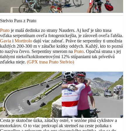
Stelvio Pass z Prato
Prato
je malá dedinka zo strany Nauders. Aj keď je táto trasa
vďaka serpentínam oveľa fotogenickejšia, je zároveň oveľa ľahšia.
Gavia
i
Mortirolo
dajú viac zabrať. Práve tie serpentíny ti umožnia
každých 200-300 m v zátačke krátky oddych. Každý, kto to pozná
to nazýva črevo. Serpentíny smerom na
Prato
. Opačná strana s jej
tiahlymi niekoľkokilometrovými 12% stúpaniami tak prívetívá
zďaleka nieje.
(GPX trasa Prato Stelvio)
Cesta je skutočne úzka, zátačky ostré, v sezóne plná cyklistov a
motorkárov. O to viac prekvapí ak stretneš na ceste poliaka s
Caravellou a prívesom ako ego slovenského politika, ako sa do