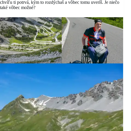
chvíľu ti potrvá, kým to rozdýchaš a vôbec tomu uveríš. Je niečo
také vôbec možné?