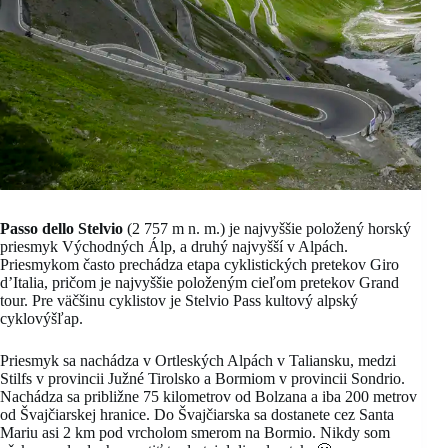
Passo dello Stelvio
(2 757 m n. m.) je najvyššie položený horský
priesmyk Východných Álp, a druhý najvyšší v Alpách.
Priesmykom často prechádza etapa cyklistických pretekov Giro
d’Italia, pričom je najvyššie položeným cieľom pretekov Grand
tour. Pre väčšinu cyklistov je Stelvio Pass kultový alpský
cyklovýšľap.
Priesmyk sa nachádza v Ortleských Alpách v Taliansku, medzi
Stilfs v provincii Južné Tirolsko a Bormiom v provincii Sondrio.
Nachádza sa približne 75 kilometrov od Bolzana a iba 200 metrov
od Švajčiarskej hranice. Do Švajčiarska sa dostanete cez Santa
Mariu asi 2 km pod vrcholom smerom na Bormio. Nikdy som