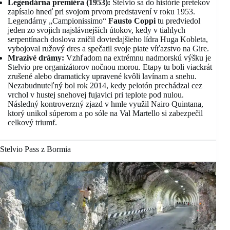
Legendárna premiéra (1953):
Stelvio sa do histórie pretekov
zapísalo hneď pri svojom prvom predstavení v roku 1953.
Legendárny „Campionissimo“
Fausto Coppi
tu predviedol
jeden zo svojich najslávnejších útokov, kedy v tiahlych
serpentínach doslova zničil dovtedajšieho lídra Huga Kobleta,
vybojoval ružový dres a spečatil svoje piate víťazstvo na Gire.
Mrazivé drámy:
Vzhľadom na extrémnu nadmorskú výšku je
Stelvio pre organizátorov nočnou morou. Etapy tu boli viackrát
zrušené alebo dramaticky upravené kvôli lavínam a snehu.
Nezabudnuteľný bol rok 2014, kedy pelotón prechádzal cez
vrchol v hustej snehovej fujavici pri teplote pod nulou.
Následný kontroverzný zjazd v hmle využil Nairo Quintana,
ktorý unikol súperom a po sóle na Val Martello si zabezpečil
celkový triumf.
Stelvio Pass z Bormia