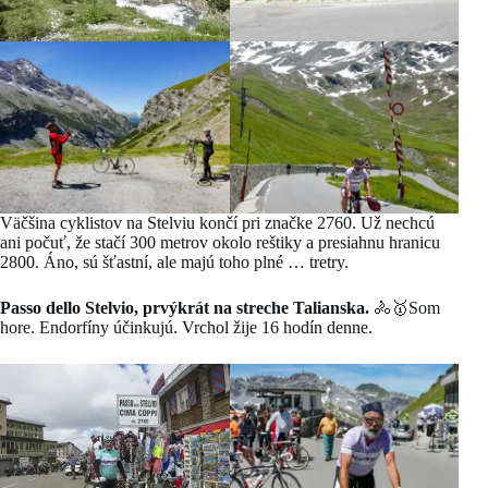
Väčšina cyklistov na Stelviu končí pri značke 2760. Už nechcú
ani počuť, že stačí 300 metrov okolo reštiky a presiahnu hranicu
2800. Áno, sú šťastní, ale majú toho plné … tretry.
Passo dello Stelvio, prvýkrát na streche Talianska.
🚴🥇Som
hore. Endorfíny účinkujú. Vrchol žije 16 hodín denne.