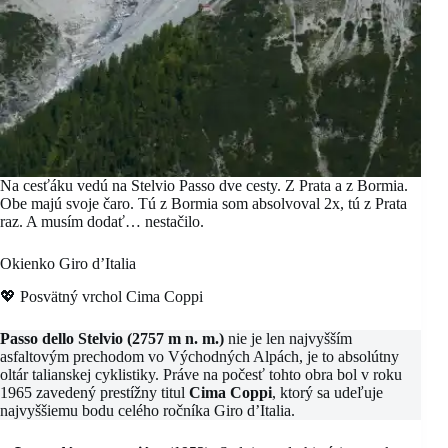
Na cesťáku vedú na Stelvio Passo dve cesty. Z Prata a z Bormia.
Obe majú svoje čaro. Tú z Bormia som absolvoval 2x, tú z Prata
raz. A musím dodať… nestačilo.
Okienko Giro d’Italia
💖 Posvätný vrchol Cima Coppi
Passo dello Stelvio (2757
m n. m.)
nie je len najvyšším
asfaltovým prechodom vo Východných Alpách, je to absolútny
oltár talianskej cyklistiky. Práve na počesť tohto obra bol v roku
1965 zavedený prestížny titul
Cima Coppi
, ktorý sa udeľuje
najvyššiemu bodu celého ročníka Giro d’Italia.