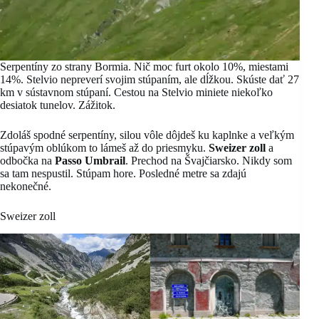
Serpentíny zo strany Bormia. Nič moc furt okolo 10%, miestami
14%. Stelvio nepreverí svojim stúpaním, ale dĺžkou. Skúste dať 27
km v sústavnom stúpaní. Cestou na Stelvio miniete niekoľko
desiatok tunelov. Zážitok.
Zdoláš spodné serpentíny, silou vôle dôjdeš ku kaplnke a veľkým
stúpavým oblúkom to lámeš až do priesmyku.
Sweizer zoll
a
odbočka na
Passo Umbrail
. Prechod na Švajčiarsko. Nikdy som
sa tam nespustil. Stúpam hore. Posledné metre sa zdajú
nekonečné.
Sweizer zoll