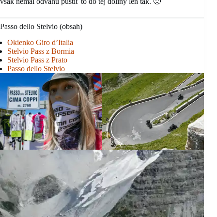
však nemal odvahu pustiť to do tej doliny len tak. 🙂
Passo dello Stelvio (obsah)
Okienko Giro d’Italia
Stelvio Pass z Bormia
Stelvio Pass z Prato
Passo dello Stelvio