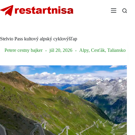
Skip
to
content
Stelvio Pass kultový alpský cyklovýšľap
Petere cestny bajker
júl 20, 2026
Alpy
,
Cesťák
,
Taliansko