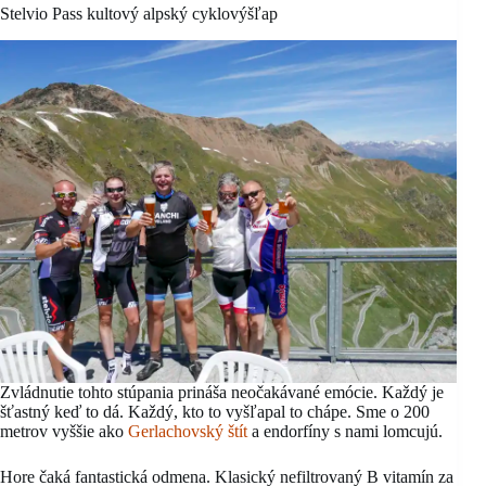
Stelvio Pass kultový alpský cyklovýšľap
Zvládnutie tohto stúpania prináša neočakávané emócie. Každý je
šťastný keď to dá. Každý, kto to vyšľapal to chápe. Sme o 200
metrov vyššie ako
Gerlachovský štít
a endorfíny s nami lomcujú.
Hore čaká fantastická odmena. Klasický nefiltrovaný B vitamín za