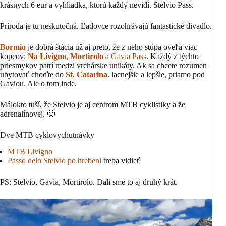
krásnych 6 eur a vyhliadka, ktorú každý nevidí. Stelvio Pass.
Príroda je tu neskutočná. Ľadovce rozohrávajú fantastické divadlo.
Bormio
je dobrá štácia už aj preto, že z neho stúpa oveľa viac
kopcov:
Na Livigno
,
Mortirolo
a
Gavia Pass
. Každý z týchto
priesmykov patrí medzi vrchárske unikáty. Ak sa chcete rozumen
ubytovať choďte do
St. Catarina
. lacnejšie a lepšie, priamo pod
Gaviou. Ale o tom inde.
Málokto tuší, že Stelvio je aj centrom MTB cyklistiky a že
adrenalínovej. 🙂
Dve MTB cyklovychutnávky
MTB Livigno
Passo delo Stelvio po hrebeni
treba vidieť
PS: Stelvio, Gavia, Mortirolo. Dali sme to aj druhý krát.