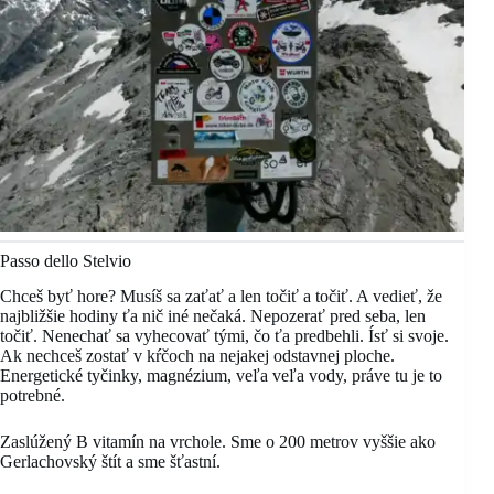
Passo dello Stelvio
Chceš byť hore? Musíš sa zaťať a len točiť a točiť. A vedieť, že
najbližšie hodiny ťa nič iné nečaká. Nepozerať pred seba, len
točiť. Nenechať sa vyhecovať tými, čo ťa predbehli. Ísť si svoje.
Ak nechceš zostať v kŕčoch na nejakej odstavnej ploche.
Energetické tyčinky, magnézium, veľa veľa vody, práve tu je to
potrebné.
Zaslúžený B vitamín na vrchole. Sme o 200 metrov vyššie ako
Gerlachovský štít a sme šťastní.