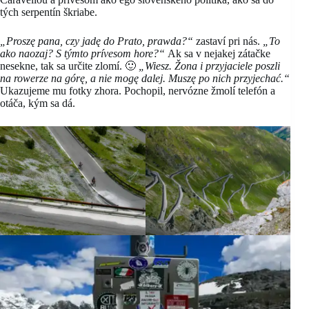
tých serpentín škriabe.
„Proszę pana, czy jadę do Prato, prawda?“
zastaví pri nás.
„To
ako naozaj? S týmto prívesom hore?“
Ak sa v nejakej zátačke
nesekne, tak sa určite zlomí. 🙂
„Wiesz. Žona i przyjaciele poszli
na rowerze na górę, a nie mogę dalej. Muszę po nich przyjechać.“
Ukazujeme mu fotky zhora. Pochopil, nervózne žmolí telefón a
otáča, kým sa dá.