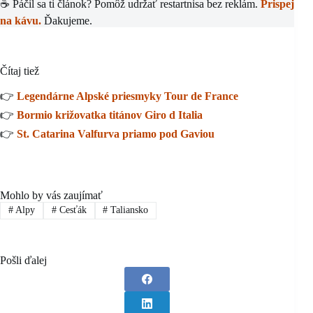
☕ Páčil sa ti článok? Pomôž udržať restartnisa bez reklám.
Prispej
na kávu.
Ďakujeme.
Čítaj tiež
👉
Legendárne Alpské priesmyky Tour de France
👉
Bormio križovatka titánov Giro d Italia
👉
St. Catarina Valfurva priamo pod Gaviou
Mohlo by vás zaujímať
#
Alpy
#
Cesťák
#
Taliansko
Pošli ďalej