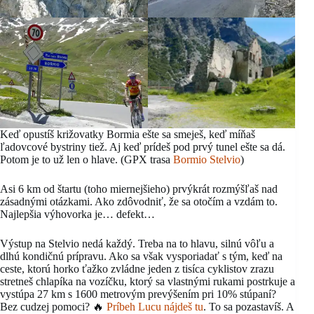
Keď opustíš križovatky Bormia ešte sa smeješ, keď míňaš
ľadovcové bystriny tiež. Aj keď prídeš pod prvý tunel ešte sa dá.
Potom je to už len o hlave. (GPX trasa
Bormio Stelvio
)
Asi 6 km od štartu (toho miernejšieho) prvýkrát rozmýšľaš nad
zásadnými otázkami. Ako zdôvodniť, že sa otočím a vzdám to.
Najlepšia výhovorka je… defekt…
Výstup na Stelvio nedá každý. Treba na to hlavu, silnú vôľu a
dlhú kondičnú prípravu. Ako sa však vysporiadať s tým, keď na
ceste, ktorú horko ťažko zvládne jeden z tisíca cyklistov zrazu
stretneš chlapíka na vozíčku, ktorý sa vlastnými rukami postrkuje a
vystúpa 27 km s 1600 metrovým prevýšením pri 10% stúpaní?
Bez cudzej pomoci? 🔥
Príbeh Lucu nájdeš tu
. To sa pozastavíš. A