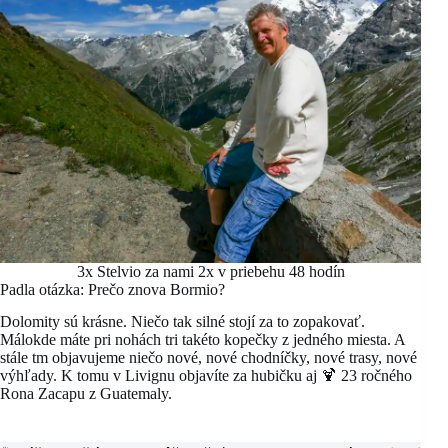
3x Stelvio za nami 2x v priebehu 48 hodín
Padla otázka: Prečo znova Bormio?
Dolomity sú krásne. Niečo tak silné stojí za to zopakovať.
Málokde máte pri nohách tri takéto kopečky z jedného miesta. A
stále tm objavujeme niečo nové, nové chodníčky, nové trasy, nové
výhľady. K tomu v Livignu objavíte za hubičku aj 🍹 23 ročného
Rona Zacapu z Guatemaly.