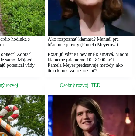
ardio hodinka s
Ako rozpoznať klamára? Manuál pre
ím
hľadanie pravdy (Pamela Meyerová)
 obliecť. Zobrať
Existujú vážne i nevinné klamstvá. Mnohí
ide samo. Májové
klameme priemerne 10 až 200 krát.
jú potenicál vždy
Pamela Meyer predstavuje metódy, ako
tieto klamstvá rozpoznať?
ný rozvoj
Osobný rozvoj
,
TED