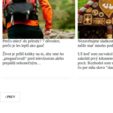
Prečo utiecť do prírody? 7 dôvodov,
Nezavrhujme sladkosti
prečo je les lepší ako gauč
môže mať mnoho pod
Život je príliš krátky na to, aby sme ho
Už keď som zacvakol t
„pregaučovali“ pred televízorom alebo
zakrútil prvý kilomete
prepálili nekonečným…
pocit. Rozhodol som s
čo pre mňa slovo "sl
PREV