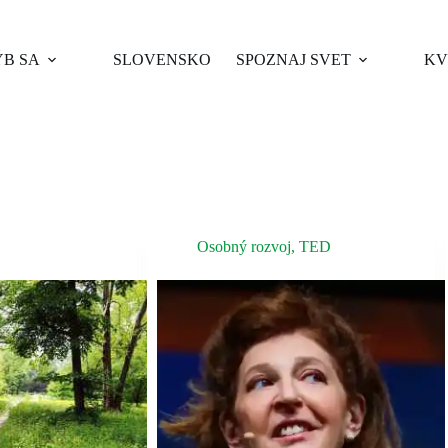
B SA
SLOVENSKO
SPOZNAJ SVET
KV
Osobný rozvoj
,
TED