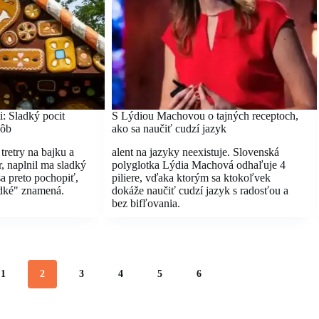
: Sladký pocit
S Lýdiou Machovou o tajných receptoch,
ôb
ako sa naučiť cudzí jazyk
retry na bajku a
alent na jazyky neexistuje. Slovenská
r, naplnil ma sladký
polyglotka Lýdia Machová odhaľuje 4
a preto pochopiť,
piliere, vďaka ktorým sa ktokoľvek
adké" znamená.
dokáže naučiť cudzí jazyk s radosťou a
bez bifľovania.
1
2
3
4
5
6