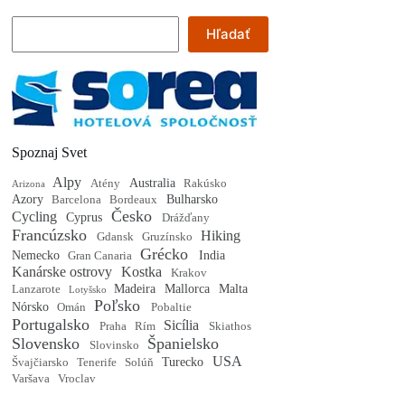
Hľadať
Hľadať
Spoznaj Svet
Alpy
Australia
Atény
Rakúsko
Arizona
Azory
Bulharsko
Barcelona
Bordeaux
Česko
Cycling
Cyprus
Drážďany
Francúzsko
Hiking
Gdansk
Gruzínsko
Grécko
Nemecko
India
Gran Canaria
Kanárske ostrovy
Kostka
Krakov
Madeira
Mallorca
Malta
Lanzarote
Lotyšsko
Poľsko
Nórsko
Omán
Pobaltie
Portugalsko
Sicília
Praha
Rím
Skiathos
Slovensko
Španielsko
Slovinsko
USA
Turecko
Švajčiarsko
Tenerife
Solúň
Varšava
Vroclav