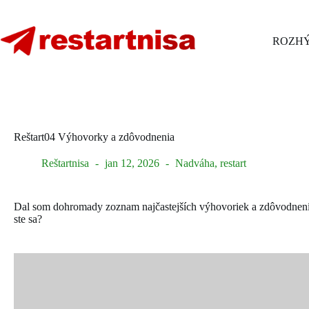
Skip
to
content
ROZHÝ
Reštart04 Výhovorky a zdôvodnenia
Reštartnisa
jan 12, 2026
Nadváha
,
restart
Dal som dohromady zoznam najčastejších výhovoriek a zdôvodnení, 
ste sa?