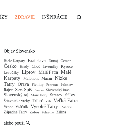
ÍZY
ZDRAVIE
INŠPIRÁCIE
Objav Slovensko
Bratislava
Biele Karpaty
Dunaj
Gemer
Česko
Choč
Kysuce
Hrady
Javorníky
Liptov
Malé
Malá Fatra
Levočáky
Karpaty
Nízke
Muráň
Malohont
Tatry
Orava
Pieniny
Pohronie
Poloniny
Sev. Spiš
Rajec
Slovenský kras
Skalka
Slovenský raj
Strážov
Súľov
Staré Hory
Veľká Fatra
Tríbeč
Štiavnicke vrchy
Váh
Vysoké Tatry
Vtáčnik
Vepor
Záhorie
Západné Tatry
Žilina
Zobor
Pohronie
alebo použi 🔍