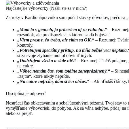
Najčastejšie výhovorky (Našli ste sa v nich?)
Za roky v Kardionápravníku som počul stovky dôvodov, prečo sa „ne
„
Mám to v génoch, ja priberiem aj zo vzduchu.“
– Rozumej:
rozsudok, ale predispozícia, s ktorou sa dá bojovať.
„Viem presne, čo treba, ale cítim sa OK.“
– Rozumej: Tvárim 
kontroly.
„Potrebujem špeciálny prístup, na mňa bežné veci neplatia.
si za svoje zlyhanie mohol obviniť iných.
„Dodržujem všetko a stále nič.“
– Rozumej: Tlačíš potajme, g
na cukre.
„Vôbec nemám čas, som totálne zaneprázdnený.“
– Si nena
„zajtra“, ktoré nikdy nepríde.
„Na cukre nefrčím, dám si len občas.“
– Ak hľadáš články, 
Disciplína je odpoveď
Nestrácaj čas obkecávaním a sebaľútostivými pózami. Tvoj stav to 
vymýšľanie výhovoriek, do pohybu. Ak sa váha nehýbe, pridaj na int
alebo sa prejsť.