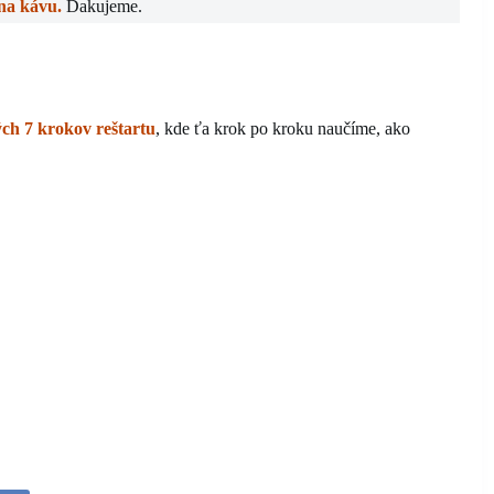
 na kávu.
Ďakujeme.
ch 7 krokov reštartu
, kde ťa krok po kroku naučíme, ako