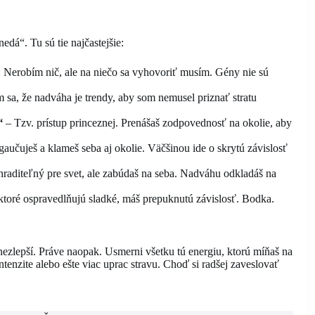
dá“. Tu sú tie najčastejšie:
 Nerobím nič, ale na niečo sa vyhovoriť musím. Gény nie sú
sa, že nadváha je trendy, aby som nemusel priznať stratu
“
– Tzv. prístup princeznej. Prenášaš zodpovednosť na okolie, aby
aučuješ a klameš seba aj okolie. Väčšinou ide o skrytú závislosť
hraditeľný pre svet, ale zabúdaš na seba. Nadváhu odkladáš na
ktoré ospravedlňujú sladké, máš prepuknutú závislosť. Bodka.
nezlepší. Práve naopak. Usmerni všetku tú energiu, ktorú míňaš na
enzite alebo ešte viac uprac stravu. Choď si radšej zaveslovať