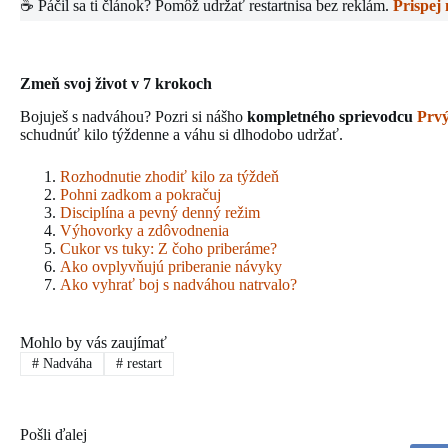
☕ Páčil sa ti článok? Pomôž udržať restartnisa bez reklám.
Prispej
Zmeň svoj život v 7 krokoch
Bojuješ s nadváhou? Pozri si nášho
kompletného sprievodcu
Prvý
schudnúť kilo týždenne a váhu si dlhodobo udržať.
Rozhodnutie zhodiť kilo za týždeň
Pohni zadkom a pokračuj
Disciplína a pevný denný režim
Výhovorky a zdôvodnenia
Cukor vs tuky: Z čoho priberáme?
Ako ovplyvňujú priberanie návyky
Ako vyhrať boj s nadváhou natrvalo?
Mohlo by vás zaujímať
#
Nadváha
#
restart
Pošli ďalej