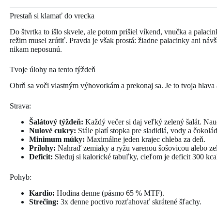
Prestaň si klamať do vrecka
Do štvrtka to išlo skvele, ale potom prišiel víkend, vnučka a palaci
režim musel zrútiť. Pravda je však prostá: žiadne palacinky ani návšt
nikam neposunú.
Tvoje úlohy na tento týždeň
Obrň sa voči vlastným výhovorkám a prekonaj sa. Je to tvoja hlava 
Strava:
Šalátový týždeň:
Každý večer si daj veľký zelený šalát. Nauč
Nulové cukry:
Stále platí stopka pre sladidlá, vody a čokolád
Minimum múky:
Maximálne jeden krajec chleba za deň.
Prílohy:
Nahraď zemiaky a ryžu varenou šošovicou alebo ze
Deficit:
Sleduj si kalorické tabuľky, cieľom je deficit 300 kca
Pohyb:
Kardio:
Hodina denne (pásmo 65 % MTF).
Strečing:
3x denne poctivo rozťahovať skrátené šľachy.