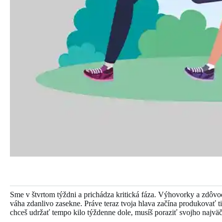
Sme v štvrtom týždni a prichádza kritická fáza. Výhovorky a zdôvo
váha zdanlivo zasekne. Práve teraz tvoja hlava začína produkovať ti
chceš udržať tempo kilo týždenne dole, musíš poraziť svojho najväč