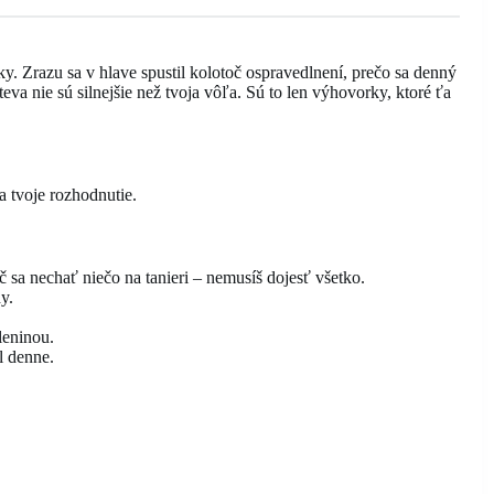
nky. Zrazu sa v hlave spustil kolotoč ospravedlnení, prečo sa denný
eva nie sú silnejšie než tvoja vôľa. Sú to len výhovorky, ktoré ťa
a tvoje rozhodnutie.
 sa nechať niečo na tanieri – nemusíš dojesť všetko.
y.
leninou.
l denne.