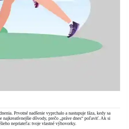
dnenia. Prvotné nadšenie vyprchalo a nastupuje fáza, kedy sa
e najkreatívnejšie dôvody, prečo „práve dnes“ poľaviť. Ak si
šieho nepriateľa: tvoje vlastné výhovorky.