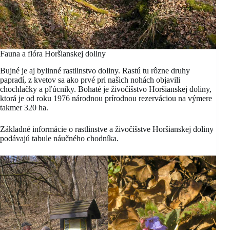
Fauna a flóra Horšianskej doliny
Bujné je aj bylinné rastlinstvo doliny. Rastú tu rôzne druhy
papradí, z kvetov sa ako prvé pri našich nohách objavili
chochlačky a pľúcniky. Bohaté je živočíšstvo Horšianskej doliny,
ktorá je od roku 1976 národnou prírodnou rezerváciou na výmere
takmer 320 ha.
Základné informácie o rastlinstve a živočíšstve Horšianskej doliny
podávajú tabule náučného chodníka.