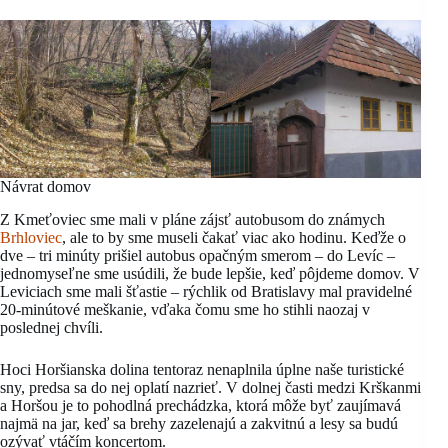
Návrat domov
Z Kmeťoviec sme mali v pláne zájsť autobusom do známych
Brhloviec
, ale to by sme museli čakať viac ako hodinu. Keďže o
dve – tri minúty prišiel autobus opačným smerom – do Levíc –
jednomyseľne sme usúdili, že bude lepšie, keď pôjdeme domov. V
Leviciach sme mali šťastie – rýchlik od Bratislavy mal pravidelné
20-minútové meškanie, vďaka čomu sme ho stihli naozaj v
poslednej chvíli.
Hoci Horšianska dolina tentoraz nenaplnila úplne naše turistické
sny, predsa sa do nej oplatí nazrieť. V dolnej časti medzi Krškanmi
a Horšou je to pohodlná prechádzka, ktorá môže byť zaujímavá
najmä na jar, keď sa brehy zazelenajú a zakvitnú a lesy sa budú
ozývať vtáčím koncertom.