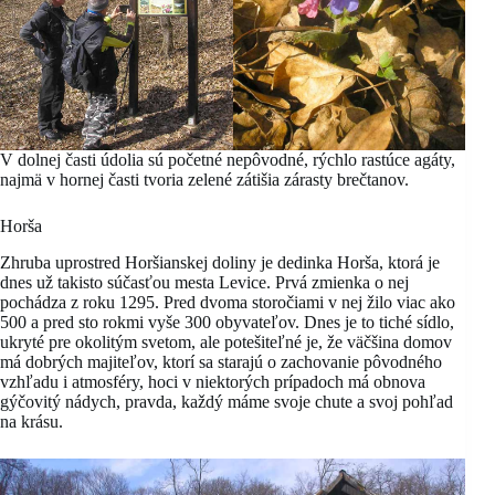
V dolnej časti údolia sú početné nepôvodné, rýchlo rastúce agáty,
najmä v hornej časti tvoria zelené zátišia zárasty brečtanov.
Horša
Zhruba uprostred Horšianskej doliny je dedinka Horša, ktorá je
dnes už takisto súčasťou mesta Levice. Prvá zmienka o nej
pochádza z roku 1295. Pred dvoma storočiami v nej žilo viac ako
500 a pred sto rokmi vyše 300 obyvateľov. Dnes je to tiché sídlo,
ukryté pre okolitým svetom, ale potešiteľné je, že väčšina domov
má dobrých majiteľov, ktorí sa starajú o zachovanie pôvodného
vzhľadu i atmosféry, hoci v niektorých prípadoch má obnova
gýčovitý nádych, pravda, každý máme svoje chute a svoj pohľad
na krásu.