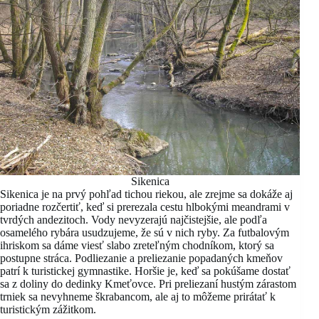
Sikenica
Sikenica je na prvý pohľad tichou riekou, ale zrejme sa dokáže aj
poriadne rozčertiť, keď si prerezala cestu hlbokými meandrami v
tvrdých andezitoch. Vody nevyzerajú najčistejšie, ale podľa
osamelého rybára usudzujeme, že sú v nich ryby. Za futbalovým
ihriskom sa dáme viesť slabo zreteľným chodníkom, ktorý sa
postupne stráca. Podliezanie a preliezanie popadaných kmeňov
patrí k turistickej gymnastike. Horšie je, keď sa pokúšame dostať
sa z doliny do dedinky Kmeťovce. Pri preliezaní hustým zárastom
trniek sa nevyhneme škrabancom, ale aj to môžeme prirátať k
turistickým zážitkom.