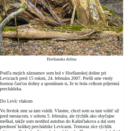
Horšianska dolina
Podľa mojich záznamov som bol v Horšianskej doline pri
Leviciach pred 15 rokmi, 24. februára 2007. Prešli sme vtedy
hornou časťou doliny a spomínam si, že to bola celkom príjemná
prechádzka.
Do Levíc vlakom
Vo štvrtok sme sa tam vrátili. Vlastne, chcel som sa tam vrátiť už
pred mesiacom, v sobotu 5. februára, ale rýchlik ako obyčajne
meškal, takže som nestihol autobus do Kalinčiakova a dal som
prednosť krátkej prechádzke Levicami. Tentoraz síce rýchlik