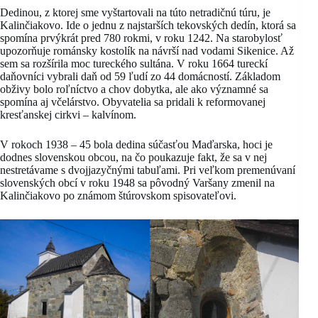
Dedinou, z ktorej sme vyštartovali na túto netradičnú túru, je
Kalinčiakovo. Ide o jednu z najstarších tekovských dedín, ktorá sa
spomína prvýkrát pred 780 rokmi, v roku 1242. Na starobylosť
upozorňuje románsky kostolík na návrší nad vodami Sikenice. Až
sem sa rozšírila moc tureckého sultána. V roku 1664 tureckí
daňovníci vybrali daň od 59 ľudí zo 44 domácností. Základom
obživy bolo roľníctvo a chov dobytka, ale ako významné sa
spomína aj včelárstvo. Obyvatelia sa pridali k reformovanej
kresťanskej cirkvi – kalvínom.
V rokoch 1938 – 45 bola dedina súčasťou Maďarska, hoci je
dodnes slovenskou obcou, na čo poukazuje fakt, že sa v nej
nestretávame s dvojjazyčnými tabuľami. Pri veľkom premenúvaní
slovenských obcí v roku 1948 sa pôvodný Varšany zmenil na
Kalinčiakovo po známom štúrovskom spisovateľovi.