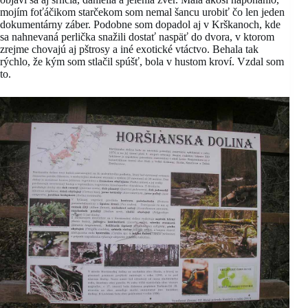
mojím foťáčikom starčekom som nemal šancu urobiť čo len jeden
dokumentárny záber. Podobne som dopadol aj v Krškanoch, kde
sa nahnevaná perlička snažili dostať naspäť do dvora, v ktorom
zrejme chovajú aj pštrosy a iné exotické vtáctvo. Behala tak
rýchlo, že kým som stlačil spúšť, bola v hustom kroví. Vzdal som
to.