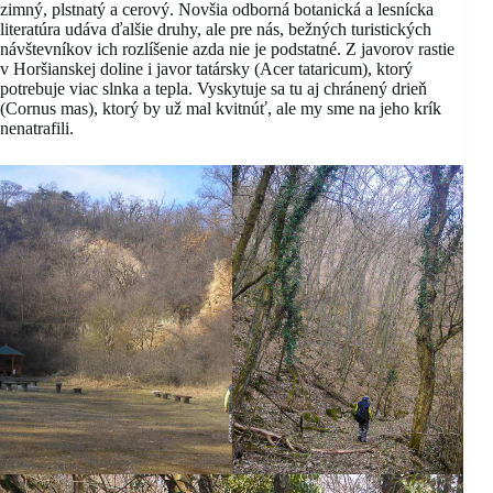
zimný, plstnatý a cerový. Novšia odborná botanická a lesnícka
literatúra udáva ďalšie druhy, ale pre nás, bežných turistických
návštevníkov ich rozlíšenie azda nie je podstatné. Z javorov rastie
v Horšianskej doline i javor tatársky (Acer tataricum), ktorý
potrebuje viac slnka a tepla. Vyskytuje sa tu aj chránený drieň
(Cornus mas), ktorý by už mal kvitnúť, ale my sme na jeho krík
nenatrafili.