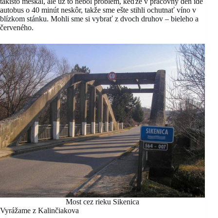
takisto meškal, ale už to nebol problém, keďže v pracovný deň ide
autobus o 40 minút neskôr, takže sme ešte stihli ochutnať víno v
blízkom stánku. Mohli sme si vybrať z dvoch druhov – bieleho a
červeného.
Most cez rieku Sikenica
Vyrážame z Kalinčiakova