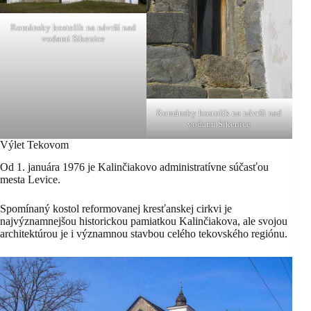
Románsky kostolík na návrší nad
vodami Sikenice
Románsky kostolík na návrší nad
vodami Sikenice
Výlet Tekovom
Od 1. januára 1976 je Kalinčiakovo administratívne súčasťou
mesta Levice.
Spomínaný kostol reformovanej kresťanskej cirkvi je
najvýznamnejšou historickou pamiatkou Kalinčiakova, ale svojou
architektúrou je i významnou stavbou celého tekovského regiónu.