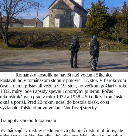
Románsky kostolík na návrší nad vodami Sikenice
Postavili ho v románskom slohu v polovici 12. stor. V barokovom
čase k nemu pristavali vežu a v 19. stor., po veľkom požiari v roku
1832, múry lode i apsidy spevnili opornými piliermi. Počas
rekonštrukčných prác v roku 1932 a 1958 – 59 odkryli románske
okná a portál. Pred 20 rokmi udrel do kostola blesk, čo si
vyžiadalo ďalšiu obnovu vrátane šindľovej strechy.
Trampoty starého fotoaparátu
Vychádzajúc z dediny sledujeme za plotom čriedu muflónov, ale
objaví sa aj srnčia, danielia a jelenia zver. Mala akosi naponáhlo,