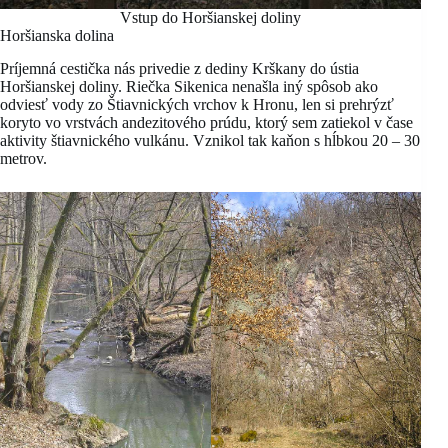
Vstup do Horšianskej doliny
Horšianska dolina
Príjemná cestička nás privedie z dediny Krškany do ústia
Horšianskej doliny. Riečka Sikenica nenašla iný spôsob ako
odviesť vody zo Štiavnických vrchov k Hronu, len si prehrýzť
koryto vo vrstvách andezitového prúdu, ktorý sem zatiekol v čase
aktivity štiavnického vulkánu. Vznikol tak kaňon s hĺbkou 20 – 30
metrov.