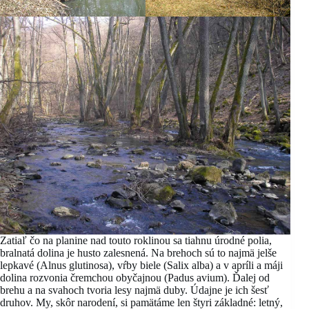
Zatiaľ čo na planine nad touto roklinou sa tiahnu úrodné polia,
bralnatá dolina je husto zalesnená. Na brehoch sú to najmä jelše
lepkavé (Alnus glutinosa), vŕby biele (Salix alba) a v apríli a máji
dolina rozvonia čremchou obyčajnou (Padus avium). Ďalej od
brehu a na svahoch tvoria lesy najmä duby. Údajne je ich šesť
druhov. My, skôr narodení, si pamätáme len štyri základné: letný,