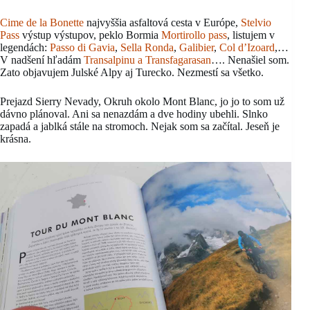
Cime de la Bonette
najvyššia asfaltová cesta v Európe,
Stelvio
Pass
výstup výstupov, peklo Bormia
Mortirollo pass
, listujem v
legendách:
Passo di Gavia
,
Sella Ronda
,
Galibier
,
Col d’Izoard
,…
V nadšení hľadám
Transalpinu a Transfagarasan
…. Nenašiel som.
Zato objavujem Julské Alpy aj Turecko. Nezmestí sa všetko.
Prejazd Sierry Nevady, Okruh okolo Mont Blanc, jo jo to som už
dávno plánoval. Ani sa nenazdám a dve hodiny ubehli. Slnko
zapadá a jablká stále na stromoch. Nejak som sa začítal. Jeseň je
krásna.