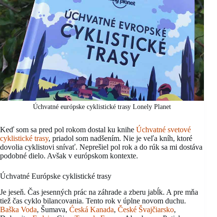
Úchvatné európske cyklistické trasy Lonely Planet
Keď som sa pred pol rokom dostal ku knihe
Úchvatné svetové
cyklistické trasy
, priadol som nadšením. Nie je veľa kníh, ktoré
dovolia cyklistovi snívať. Neprešiel pol rok a do rúk sa mi dostáva
podobné dielo. Avšak v európskom kontexte.
Úchvatné Európske cyklistické trasy
Je jeseň. Čas jesenných prác na záhrade a zberu jabĺk. A pre mňa
tiež čas cyklo bilancovania. Tento rok v úplne novom duchu.
Baška Voda
, Šumava,
Ćeská Kanada
,
České Švajčiarsko
,