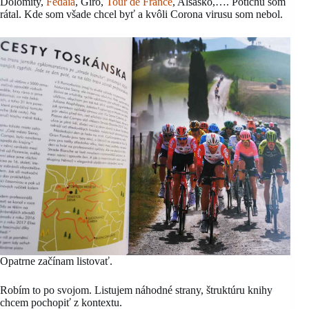
Dolomity,
Fedaia
, Giro,
Tour de France
, Alsasko,…. Potichu som
rátal. Kde som všade chcel byť a kvôli Corona virusu som nebol.
Opatrne začínam listovať.
Robím to po svojom. Listujem náhodné strany, štruktúru knihy
chcem pochopiť z kontextu.