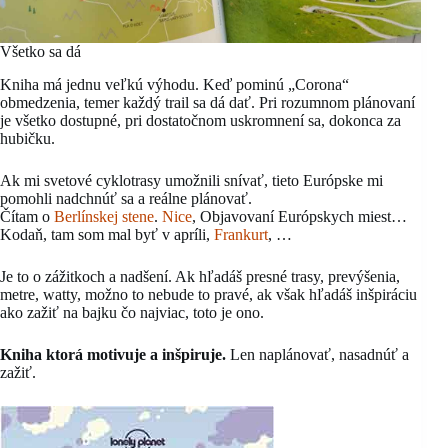
Všetko sa dá
Kniha má jednu veľkú výhodu. Keď pominú „Corona“
obmedzenia, temer každý trail sa dá dať. Pri rozumnom plánovaní
je všetko dostupné, pri dostatočnom uskromnení sa, dokonca za
hubičku.
Ak mi svetové cyklotrasy umožnili snívať, tieto Európske mi
pomohli nadchnúť sa a reálne plánovať.
Čítam o
Berlínskej stene
.
Nice
, Objavovaní Európskych miest…
Kodaň, tam som mal byť v apríli,
Frankurt
, …
Je to o zážitkoch a nadšení. Ak hľadáš presné trasy, prevýšenia,
metre, watty, možno to nebude to pravé, ak však hľadáš inšpiráciu
ako zažiť na bajku čo najviac, toto je ono.
Kniha ktorá motivuje a inšpiruje.
Len naplánovať, nasadnúť a
zažiť.