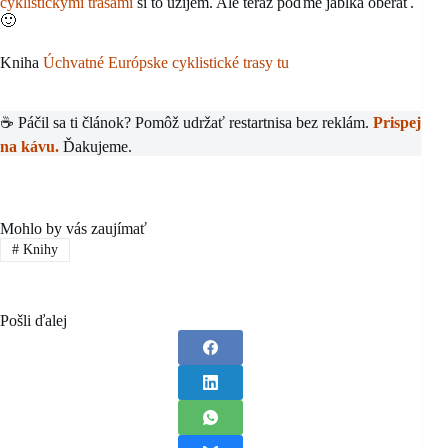
cyklistickými trasami
si to užijem. Ale teraz poďme jablká oberať.
🙂
Kniha
Úchvatné Európske cyklistické trasy tu
☕ Páčil sa ti článok? Pomôž udržať restartnisa bez reklám.
Prispej
na kávu.
Ďakujeme.
Mohlo by vás zaujímať
#
Knihy
Pošli ďalej