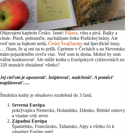
Objavujem kapitolu Česko. Jasné:
Pálava
, vína a pivá. Bajky a
chute. Plzeň, pohraničie, nachádzam fotku Prašickej brány. Ale
veď tam sa bajkom nedá,
České Švajčiarsko
má špecifické trasy,
… čítam, že aj oni na to prišli. Úprimne v Čechách a na Slovensku
mám pojazdeného oveľa viac. Veď som tu doma. Mohol by som
vážne konkurovať. Ale môže kniha o Európskych cyklocestách na
320 stranách obsiahnuť všetko?
Jej cieľom je upozorniť. Inšpirovať, nadchnúť. A pomôcť
naplánovať….
Štruktúra knihy je obsahovo rozdelená do 3 častí.
Severná Európa
pokrývajúca Nemecko, Holandsko, Dánsko, Britské ostrovy
a vlastne celý sever
Západná Európa
Španielsko, Francúzsko, Taliansko, Alpy a všetko čo k
západnej Európe patrí