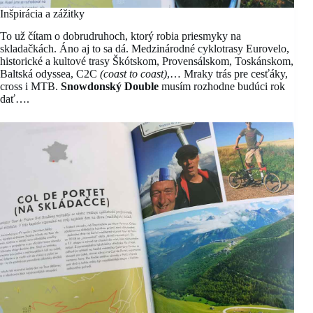
Inšpirácia a zážitky
To už čítam o dobrudruhoch, ktorý robia priesmyky na
skladačkách. Áno aj to sa dá. Medzinárodné cyklotrasy Eurovelo,
historické a kultové trasy Škótskom, Provensálskom, Toskánskom,
Baltská odyssea, C2C
(coast to coast)
,… Mraky trás pre cesťáky,
cross i MTB.
Snowdonský Double
musím rozhodne budúci rok
dať….