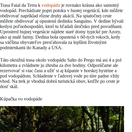
Trasa Faial da Terra k
vodopádu
je rovnako krásna ako samotný
vodopád. Prechádzate popri potoku v hustej vegetácií, kde môžete
obdivovať napríklad rôzne druhy akácií. Na spiatočnej ceste
môžete obdivovať aj opustenú dedinku Sanguino. V dedine bývali
kedysi poľnohospodári, ktorí tu hľadali útočisko pred povodňami.
Uprostred bujnej vegetácie nájdete staré domy typické pre Azory,
ako aj malé farmy. Dedina bola opustená v 60-tych rokoch, kedy
sa väčšina obyvateľov presťahovala za lepšími životnými
podmienkami do Kanady a USA.
Táto okružná trasa okolo vodopádu Salto do Prego má asi 4 a pol
kilometra a zvládnete ju zhruba za dve hodiny. Odporúčame ale
rezervovať si viac času a užiť si aj kúpanie v horskej bystrine a
pod vodopádom. Schladenie v ľadovej vode po túre padne vždy
vhod. Na trek je vhodná dobrá turistická obuv, keďže po ceste je
dosť skál.
Kúpačka vo vodopáde