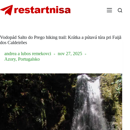
Skip
to
content
Vodopád Salto do Prego hiking trail: Krátka a pútavá túra pri Faijã
dos Caldeirões
andrea a lubos remekovci
nov 27, 2025
Azory
,
Portugalsko