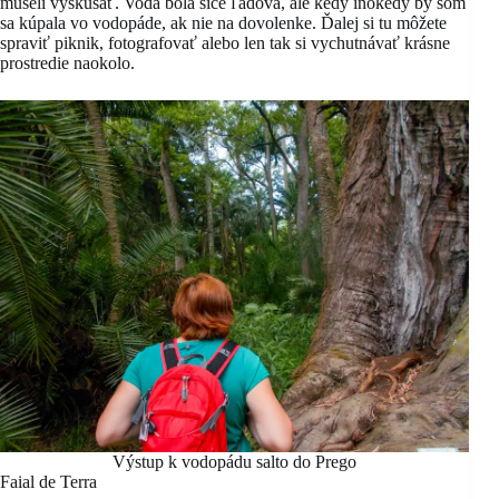
museli vyskúšať. Voda bola síce ľadová, ale kedy inokedy by som
sa kúpala vo vodopáde, ak nie na dovolenke. Ďalej si tu môžete
spraviť piknik, fotografovať alebo len tak si vychutnávať krásne
prostredie naokolo.
Výstup k vodopádu salto do Prego
Faial de Terra