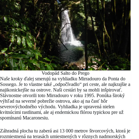
Vodopád Salto do Prego
Naše kroky ďalej smerujú na vyhliadku Mirradouro da Ponta do
Sossego. Je to vlastne také „odpočívadlo“ pri ceste, ale najkrajšie a
najikonickejšie na ostrove. Naši cestári by sa mohli inšpirovať.
Slávnostne otvorili toto Mirradouro v roku 1995. Ponúka široký
výhľad na severné pobrežie ostrova, ako aj na časť hôr
severovýchodného východu. Vyhliadka je upravená nielen
kvitnúcimi rastlinami, ale aj endemickou flórou typickou pre už
spomínanú Macaronesiu.
Záhradná plocha tu zaberá asi 13 000 metrov štvorcových, ktorá je
rozmiestnená na terasách umiestnených v rôznych nadmorských