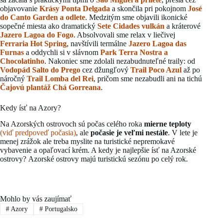
objavovanie
Krásy Ponta Delgada
a skončila pri pokojnom
José
do Canto Garden a odlete
. Medzitým sme objavili ikonické
sopečné miesta ako dramatický
Sete Cidades vulkán
a kráterové
Jazero Lagoa do Fogo
. Absolvovali sme relax v liečivej
Ferraria Hot Spring
, navštívili termálne
Jazero Lagoa das
Furnas
a oddychli si v slávnom
Park Terra Nostra a
Chocolatinho
. Nakoniec sme zdolali nezabudnuteľné traily: od
Vodopád Salto do Prego
cez džungľový
Trail Poco Azul
až po
náročný
Trail Lomba del Rei
, pričom sme nezabudli ani na tichú
Čajovú plantáž Chá Gorreana
.
Kedy ísť na Azory?
Na Azorských ostrovoch sú počas celého roka
mierne teploty
(viď predpoveď počasia)
, ale
počasie je veľmi nestále
. V lete je
menej zrážok ale treba myslite na turistické nepremokavé
vybavenie a opaľovací krém. A kedy je najlepšie ísť na Azorské
ostrovy? Azorské ostrovy majú turistickú sezónu po celý rok.
Mohlo by vás zaujímať
#
Azory
#
Portugalsko