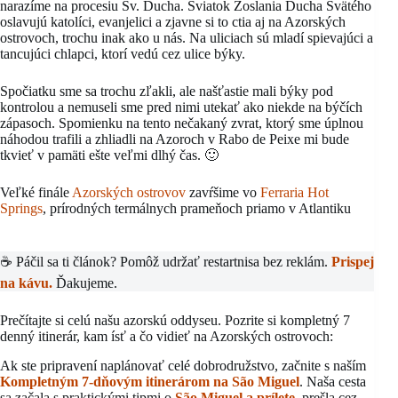
narazíme na procesiu Sv. Ducha. Sviatok Zoslania Ducha Svätého
oslavujú katolíci, evanjelici a zjavne si to ctia aj na Azorských
ostrovoch, trochu inak ako u nás. Na uliciach sú mladí spievajúci a
tancujúci chlapci, ktorí vedú cez ulice býky.
Spočiatku sme sa trochu zľakli, ale našťastie mali býky pod
kontrolou a nemuseli sme pred nimi utekať ako niekde na býčích
zápasoch. Spomienku na tento nečakaný zvrat, ktorý sme úplnou
náhodou trafili a zhliadli na Azoroch v Rabo de Peixe mi bude
tkvieť v pamäti ešte veľmi dlhý čas. 🙂
Veľké finále
Azorských ostrovov
zavŕšime vo
Ferraria Hot
Springs
, prírodných termálnych prameňoch priamo v Atlantiku
☕ Páčil sa ti článok? Pomôž udržať restartnisa bez reklám.
Prispej
na kávu.
Ďakujeme.
Prečítajte si celú našu azorskú oddyseu. Pozrite si kompletný 7
denný itinerár, kam ísť a čo vidieť na Azorských ostrovoch:
Ak ste pripravení naplánovať celé dobrodružstvo, začnite s naším
Kompletným 7-dňovým itinerárom na São Miguel
. Naša cesta
sa začala s praktickými tipmi o
São Miguel a prílete
, prešla cez